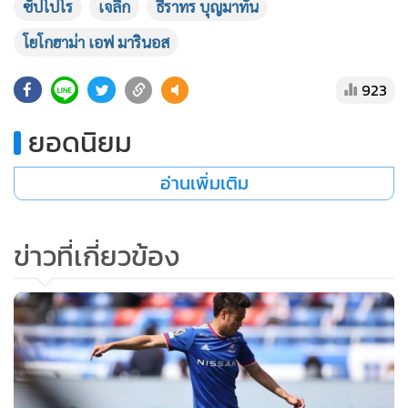
ซัปโปโร
เจลีก
ธีราทร บุญมาทัน
โยโกฮาม่า เอฟ มารินอส
923
ยอดนิยม
อ่านเพิ่มเติม
ข่าวที่เกี่ยวข้อง