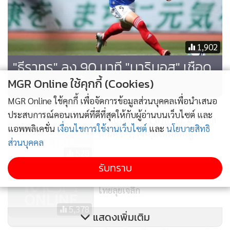
1,902
"ธีราทร" ลง 90 นาที "มารินอส" เชือด
"โกเบ" 2-0 ขึ้นท็อป 3
MGR Online ใช้คุกกี้ (Cookies)
MGR Online ใช้คุกกี้ เพื่อจัดการข้อมูลส่วนบุคคลเพื่อนำเสนอ
ประสบการณ์คอนเทนต์ที่ดีที่สุดให้กับผู้อ่านบนเว็บไซต์ และ
ซัปโปโรหั่น 2-1 ลิ่วลูวาน, มารินอส
แอพพลิเคชั่น
เงื่อนไขการใช้งานเว็บไซต์
และ
นโยบายสิทธิ
โดนตี 1-1, เจ-อุ้มได้พักทั้งคู่
ส่วนบุคคล
528
รับทราบ
ซื้อมั้ยพี่! "ธีราทร" ชวนสปอนเซอร์
ไทยลุยเจลีก
5,378
แสดงเพิ่มเติม