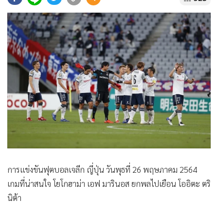
•
Good health & Well-being
•
Green Innovation & SD
•
Management & HR
•
MGR Live
•
Infographic
•
การเมือง
•
ท่องเที่ยว
•
กีฬา
•
ต่างประเทศ
•
Special Scoop
•
เศรษฐกิจ-ธุรกิจ
•
จีน
การแข่งขันฟุตบอลเจลีก ญี่ปุ่น วันพุธที่ 26 พฤษภาคม 2564
•
ชุมชน-คุณภาพชีวิต
เกมที่น่าสนใจ โยโกฮาม่า เอฟ มารินอส ยกพลไปเยือน โออิตะ ตริ
•
อาชญากรรม
นิต้า
•
Motoring