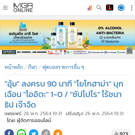
•
หน้าหลัก
•
ทันเหตุการณ์
•
ภาคใต้
•
ภูมิภาค
•
Online Section
หน้าหลัก
กีฬา
ฟุตบอลรายการอื่น ๆ
•
บันเทิง
•
ผู้จัดการรายวัน
"อุ้ม" ลงครบ 90 นาที "โยโกฮาม่า" บุก
•
คอลัมนิสต์
เฉือน "โออิตะ" 1-0 / "ซัปโปโร" ไร้ชนา
•
ละคร
ธิป เจ๊าจืด
•
CbizReview
เผยแพร่:
26 พ.ค. 2564 19:31
ปรับปรุง:
26 พ.ค. 2564 19:31
•
Cyber BIZ
โดย: ผู้จัดการออนไลน์
•
ผู้จัดกวน
923