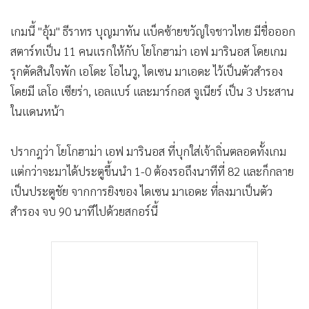
•
เกม
เกมนี้ "อุ้ม" ธีราทร บุญมาทัน แบ็คซ้ายขวัญใจชาวไทย มีชื่อออก
•
วิทยาศาสตร์
สตาร์ทเป็น 11 คนแรกให้กับ โยโกฮาม่า เอฟ มารินอส โดยเกม
•
SMEs
รุกตัดสินใจพัก เอโดะ โอไนวู, ไดเซน มาเอดะ ไว้เป็นตัวสำรอง
•
หุ้น
โดยมี เลโอ เซียร่า, เอลแบร์ และมาร์กอส จูเนียร์ เป็น 3 ประสาน
•
อินโดจีน
ในแดนหน้า
•
กองทุนรวม
•
Celeb Online
ปรากฎว่า โยโกฮาม่า เอฟ มารินอส ที่บุกใส่เจ้าถิ่นตลอดทั้งเกม
•
Factcheck
แต่กว่าจะมาได้ประตูขึ้นนำ 1-0 ต้องรอถึงนาทีที่ 82 และก็กลาย
•
ญี่ปุ่น
เป็นประตูชัย จากการยิงของ ไดเซน มาเอดะ ที่ลงมาเป็นตัว
•
News1
สำรอง จบ 90 นาทีไปด้วยสกอร์นี้
•
Gotomanager