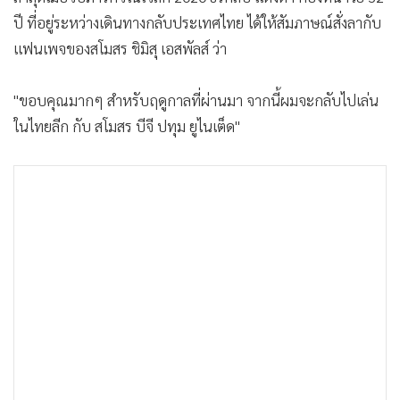
ปี ที่อยู่ระหว่างเดินทางกลับประเทศไทย ได้ให้สัมภาษณ์สั่งลากับ
แฟนเพจของสโมสร ชิมิสุ เอสพัลส์ ว่า
"ขอบคุณมากๆ สำหรับฤดูกาลที่ผ่านมา จากนี้ผมจะกลับไปเล่น
ในไทยลีก กับ สโมสร บีจี ปทุม ยูไนเต็ด"