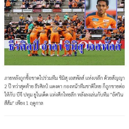
•
Good health & Well-being
•
Green Innovation & SD
•
Management & HR
•
MGR Live
•
Infographic
•
การเมือง
•
ท่องเที่ยว
•
กีฬา
•
ต่างประเทศ
ภายหลังถูกซื้อขาดไปร่วมทีม ชิมิสุ เอสพัลส์ แห่งเจลีก ด้วยสัญญา
•
Special Scoop
2 ปี ทว่าสุดท้าย ธีรศิลป์ แดงดา กองหน้าทีมชาติไทย ก็ถูกขายต่อ
•
เศรษฐกิจ-ธุรกิจ
ให้กับ บีจี ปทุม ยูไนเต็ด แห่งศึกไทยลีก หลังลงเล่นกับทีม "อัศวิน
•
จีน
สีส้ม" เพียง 1 ฤดูกาล
•
ชุมชน-คุณภาพชีวิต
•
อาชญากรรม
•
Motoring