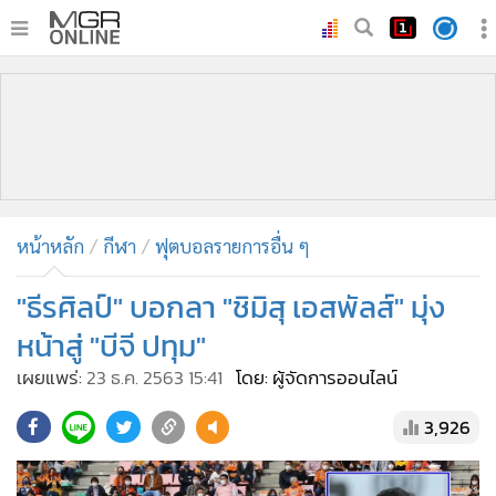
•
หน้าหลัก
•
ทันเหตุการณ์
•
ภาคใต้
•
ภูมิภาค
•
Online Section
หน้าหลัก
กีฬา
ฟุตบอลรายการอื่น ๆ
•
บันเทิง
•
ผู้จัดการรายวัน
"ธีรศิลป์" บอกลา "ชิมิสุ เอสพัลส์" มุ่ง
•
คอลัมนิสต์
หน้าสู่ "บีจี ปทุม"
•
ละคร
เผยแพร่:
23 ธ.ค. 2563 15:41
โดย: ผู้จัดการออนไลน์
•
CbizReview
3,926
•
Cyber BIZ
•
ผู้จัดกวน