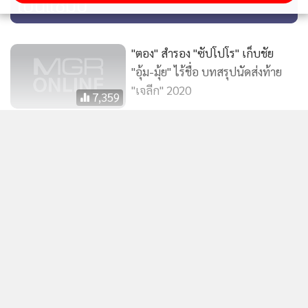
เป็นแชมป์
"ตอง" สำรอง "ซัปโปโร" เก็บชัย
"อุ้ม-มุ้ย" ไร้ชื่อ บทสรุปนัดส่งท้าย
"เจลีก" 2020
7,359
"ท่าเรือ" มาแล้ว "บีจี" อาจต้องเผื่อใจ
ไว้บ้าง / แมวดำ
แสดงเพิ่มเติม
11,237
บ๊ายบายตำนาน "สุรีย์ สุขะ" แบ็ก
ข่าวในหมวดล่าสุด
จอมตะลุยทีมชาติไทย แขวนสตั๊ดวัย
38 ปี
10,443
สื่อเกาหลีสาวไส้สมาคมบอล แฉเคยจ่ายค่าบริการทาง
1
เพศ มัดใจเปาต่างชาติช่วงปี 2011
2