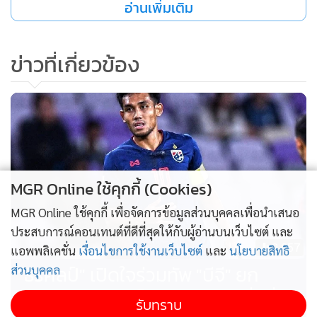
อ่านเพิ่มเติม
ข่าวที่เกี่ยวข้อง
MGR Online ใช้คุกกี้ (Cookies)
MGR Online ใช้คุกกี้ เพื่อจัดการข้อมูลส่วนบุคคลเพื่อนำเสนอ
ประสบการณ์คอนเทนต์ที่ดีที่สุดให้กับผู้อ่านบนเว็บไซต์ และ
2,057
แอพพลิเคชั่น
เงื่อนไขการใช้งานเว็บไซต์
และ
นโยบายสิทธิ
"ธีรศิลป์" เปิดใจร่วมทัพ "บีจี" ยก
ส่วนบุคคล
สโมสรแสดงให้เห็นถึงความมุ่งมั่นที่จะ
รับทราบ