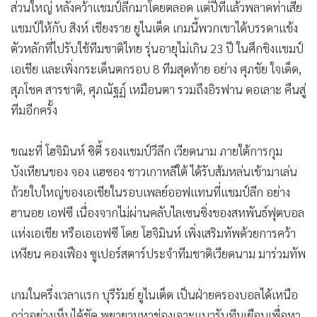
ส่วนใหญ่ หลังคว้าแชมป์ลีกมาโดยตลอด แต่ปีที่แล้วพลาดท่าเสีย
แชมป์ให้กับ สิงห์ เชียงราย ยูไนเต็ด เกมนี้พวกเขาได้บรรดาแข้ง
ตัวหลักที่ไปรับใช้ทีมชาติไทย รุ่นอายุไม่เกิน 23 ปี ในศึกชิงแชมป์
เอเชีย และเพิ่งกระเด็นตกรอบ 8 ทีมสุดท้าย อย่าง ศุภชัย ใจเด็ด,
สุภโชค สารชาติ, ศุภณัฐฏ์ เหมือนตา รวมถึงอิรฟาน ดอเลาะ คืนสู่
ทีมอีกครั้ง
ขณะที่ โฮจิมินห์ ซิตี้ รองแชมป์วีลีก เวียดนาม ภายใต้การกุม
บังเหียนของ จอง แฮซอง ชาวเกาหลีใต้ ได้รับส้มหล่นเข้ามาเล่น
ถ้วยใบใหญ่ของเอเชียในรอบเพลย์ออฟแทนที่แชมป์ลีก อย่าง
ฮานอย เอฟซี เนื่องจากไม่ผ่านคลับไลเซนซิ่งของสหพันธ์ฟุตบอล
แห่งเอเชีย หรือเอเอฟซี โดย โฮจิมินห์ เพิ่งเสริมทัพด้วยการคว้า
เหงียน คองเฟือง ซูเปอร์สตาร์ประจำทีมชาติเวียดนาม มาร่วมทัพ
เกมในครึ่งเวลาแรก บุรีรัมย์ ยูไนเต็ด เป็นฝ่ายครองบอลได้เหนือ
กว่าอย่างเห็นได้ชัด พยายามหาช่องเจาะแนวรับทีมเยือนเพื่อหา