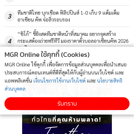
ซิตี้ 2-1
ทีมชาติไทย บุกเชือด ฟิลิปปินส์ 1-0 เก็บ 9 แต้มเต็ม
3
ชัยชนะดังกล่าวส่งผลให้ บุรีรัมย์ ยูไนเต็ด ตบเท้าผ่านเข้าสู่รอบ
อาเซียน คัพ จ่อลิ่วรอบรอง
เพลย์ออฟ รอบสาม ในศึกเอเอฟซี แชมเปียนส์ลีก 2020 โดยจะ
“ซิโก้” ชี้ยิงสดทีมชาติหน้าที่สมาคม อยากจุดสร้าง
บุกไปเยือน เซี่ยงไฮ้ เอสไอพีจี ยอดทีมจากศึกไชนีส ซูเปอร์ลีก ใน
4
กระแสต้องถ่ายฟรีทีวี มองราคาตั๋วบอลอาเซียนคัพ 2026
วันที่ 28 มกราคม 2563
สูงเกิน
MGR Online ใช้คุกกี้ (Cookies)
รายชื่อ 11 ตัวจริงของทั้งสองทีม
ข่าวอื่นในหมวด
MGR Online ใช้คุกกี้ เพื่อจัดการข้อมูลส่วนบุคคลเพื่อนำเสนอ
บุรีรัมย์ ยูไนเต็ด : ศิวรักษ์ เทศสูงเนิน (GK), นฤบดินทร์ วีรวัฒโน
ประสบการณ์คอนเทนต์ที่ดีที่สุดให้กับผู้อ่านบนเว็บไซต์ และ
ดม, รัตนากร ใหม่คามิ, อันเดรส ตูเนส, พรรษา เหมวิบูลย์, ศศ
แอพพลิเคชั่น
เงื่อนไขการใช้งานเว็บไซต์
และ
นโยบายสิทธิ
ลักษณ์ ไหประโคน, จอง แจยอง, สุภโชค สาชาติ, ศุภณัฐฏ์ เหมือน
ส่วนบุคคล
ตา, ริคาร์โด บูเอโน่, แบร์นาร์โด คูเอสต้า
รับทราบ
โฮจิมินห์ ซิตี้ : เหงียน ทัน ทัง (GK), วู ง็อค ทินห์, เล ดุ๊ค เลือง, ซัม
ง็อค ดุ๊ค, โง ฮอง ทินห์, ทรัน พี ซอน, วู อันห์ ทวน, เหงียน คอง
เฟือง, วิคเตอร์ โปรเดลล์, มาติอัส จาดู, ปาเป้ ไดอากิเต้