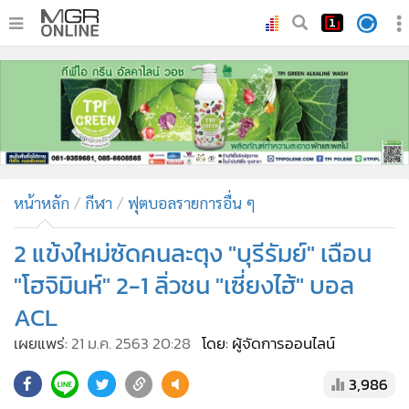
•
หน้าหลัก
•
ทันเหตุการณ์
•
ภาคใต้
•
ภูมิภาค
•
Online Section
หน้าหลัก
กีฬา
ฟุตบอลรายการอื่น ๆ
•
บันเทิง
•
ผู้จัดการรายวัน
2 แข้งใหม่ซัดคนละตุง "บุรีรัมย์" เฉือน
•
คอลัมนิสต์
"โฮจิมินห์" 2-1 ลิ่วชน "เซี่ยงไฮ้" บอล
•
ละคร
ACL
•
CbizReview
เผยแพร่:
21 ม.ค. 2563 20:28
โดย: ผู้จัดการออนไลน์
•
Cyber BIZ
•
ผู้จัดกวน
3,986