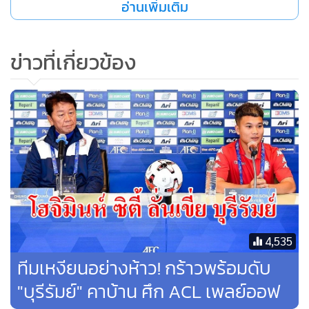
อ่านเพิ่มเติม
ข่าวที่เกี่ยวข้อง
ขณะที่ โฮจิมินห์ ซิตี้ อาศัยเกมรับที่เหนียวแน่น รอจังหวะสวน
กลับได้น่ากลัวหลายครั้ง โดยอาศัยทีเด็ดจาก เหงียน คองเฟือง
แต่ยังทำอะไรไม่เป็นชิ้นเป็นอัน หมดเวลา 45 นาทีแรก เสมอกัน
ไปแบบไรสกอร์ 0-0
ครึ่งเวลาหลัง บุรีรัมย์ ออกสตาร์ทได้อย่างดุดัน เปิดฉากบุกตั้งแต่
เขี่ยบอล และความพยายามก็มาประสบความสำเร็จในนาทีที่ 51
จากจังหวะที่ นฤบดินทร์ วีรวัฒโนดม หลุดมาทางริมเส้นฝั่งขวา
ก่อนรอจังหวะแล้วจ่ายเข้ากลางให้ แบร์นาโด คูเอสต้า แปเน้นๆ
4,535
เข้าไปไม่พลาด เจ้าถิ่น นำ 1-0
ทีมเหงียนอย่างห้าว! กร้าวพร้อมดับ
"บุรีรัมย์" คาบ้าน ศึก ACL เพลย์ออฟ
หลังได้ประตูขึ้นนำ บุรีรัมย์ ยูไนเต็ด ยังเดินเกมบุกอย่างต่อเนื่อง