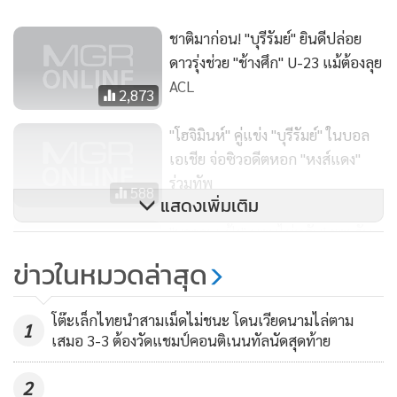
น.62 เกือบได้ประตูที่สองจากจังหวะที่ สุภโชค สารชาติ เกี่ยวแย่ง
บอลได้ในเขตโทษ ก่อนยิงเน้นๆด้วยซ้ายบอลไปแฉลบกองหลัง
ชาติมาก่อน! "บุรีรัมย์" ยินดีปล่อย
ดาวรุ่งช่วย "ช้างศึก" U-23 แม้ต้องลุย
ทีมเยือนออกหลังไปอย่างน่าเสียดาย
ACL
2,873
น.71 บุรีรัมย์ ยูไนเต็ด ก็มาได้ประตูหนีห่าง 2-0 จากจังหวะลูกเตะ
"โฮจิมินห์" คู่แข่ง "บุรีรัมย์" ในบอล
มุม ศศลักษณ์ ไหประโคน เปิดโค้งเข้ามาหน้าประตู ปาเป้ ไดอากิ
เอเชีย จ่อซิวอดีตหอก "หงส์แดง"
เต้ โหม่งเคลียร์ไม่ขาดมาเข้าทาง ริคาร์โด บูเอโน่ วอลเลย์ด้วยขวา
ร่วมทัพ
บอลผ่านแนวรับทีมเยือนเข้าไป
588
แสดงเพิ่มเติม
"มาดามแป้ง" นอนไม่หลับ! ยอมรับ
น.76 โฮจิมินห์ ซิตี้ ได้ประตูตีไข่แตกไล่มาเป็น 1-2 จากจังหวะ
เสียขวัญแพ้คาบ้าน
ข่าวในหมวดล่าสุด
เปิดบอลจากริมเส้นฝั่งขวาเข้ามาในกรอบเขตโทษ และเป็น ปาเป้
9,422
ไดอากิเต้ โหม่งหนีมือศิวรักษ์ เทศสูงเนิน เข้าไป
โต๊ะเล็กไทยนำสามเม็ดไม่ชนะ โดนเวียดนามไล่ตาม
1
เสมอ 3-3 ต้องวัดแชมป์คอนติเนนทัลนัดสุดท้าย
ช่วงเวลาที่เหลือทั้งสองทีมไม่มีใครทำอะไรกันได้ หมดเวลาการ
แข่งขัน 90 นาที บุรีรัมย์ ยูไนเต็ด เปิดบ้านเฉือนชนะ โฮจิมินห์
2