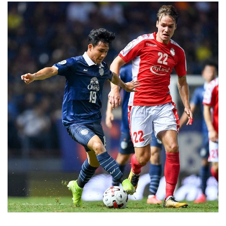
•
Good health & Well-being
•
Green Innovation & SD
•
Management & HR
•
MGR Live
•
Infographic
•
การเมือง
•
ท่องเที่ยว
•
กีฬา
•
ต่างประเทศ
•
Special Scoop
•
เศรษฐกิจ-ธุรกิจ
•
จีน
•
ชุมชน-คุณภาพชีวิต
•
อาชญากรรม
•
Motoring