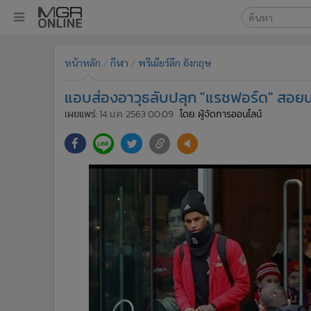
เลือกเครื่องมือท
•
หน้าหลัก
หน้าหลัก
กีฬา
พรีเมียร์ลีก อังกฤษ
ค้นหา
•
ทันเหตุการณ์
Google
•
ภาคใต้
แอบส่องอาวุธลับปลุก "แรชฟอร์ด" สอยน
•
ภูมิภาค
MGR Onl
เผยแพร่:
14 ม.ค. 2563 00:09
โดย: ผู้จัดการออนไลน์
•
Online Section
ค้นหาขั
•
บันเทิง
•
ผู้จัดการรายวัน
•
คอลัมนิสต์
•
ละคร
•
CbizReview
•
Cyber BIZ
•
ผู้จัดกวน
•
Good health & Well-being
•
Green Innovation & SD