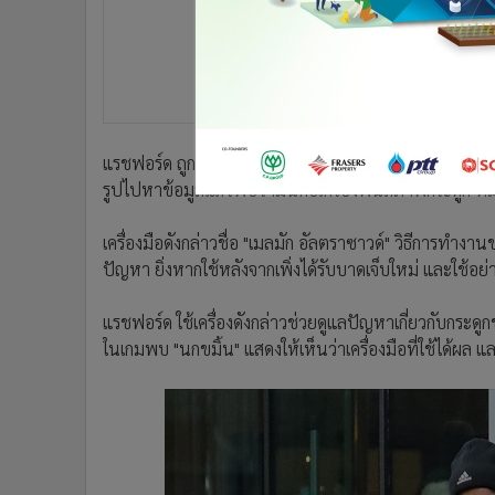
•
อินโดจีน
•
กองทุนรวม
•
Celeb Online
•
Factcheck
•
ญี่ปุ่น
แรชฟอร์ด ถูกจับภาพว่าถืออุปกรณ์ชนิดหนึ่งก่อนลงเตะกับ นอร
•
News1
รูปไปหาข้อมูลแล้วพบว่ามันคือเครื่องฟื้นสภาพกระดูก ที่ม
•
Gotomanager
เครื่องมือดังกล่าวชื่อ "เมลมัก อัลตราซาวด์" วิธีการทำง
ปัญหา ยิ่งหากใช้หลังจากเพิ่งได้รับบาดเจ็บใหม่ และใช้อย่
แรชฟอร์ด ใช้เครื่องดังกล่าวช่วยดูแลปัญหาเกี่ยวกับกระดูกข
ในเกมพบ "นกขมิ้น" แสดงให้เห็นว่าเครื่องมือที่ใช้ได้ผล