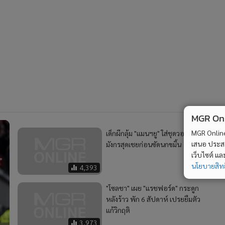
MGR Onli
MGR Online 
เด็กผีกลุ้ม "แมนฯยู" ใส่ชุดวอร์มลาย
เสนอ ประสบก
มังกรสุดเชยก่อนซัดนกขมิ้น
เว็บไซต์ แ
นโยบายสิทธ
4,393
"โซลชา" เผย "แรชฟอร์ด" กระดูก
หลังร้าว พัก 6 สัปดาห์ เปรยยืมตัว
แก้วิกฤติ
3,973