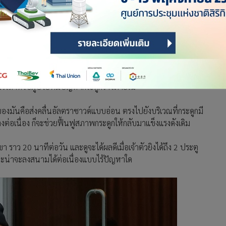
ิช เมื่อวันที่ 11 มกราคม ที่ผ่านมา ซึ่งนักข่าวเมือ่ได้เห็นก็เก็บ
ีไว้สำหรับผู้ป่วยที่มีปัญหากระดูกร้าวภายใน
านของมันคือส่งคลื่นอัลตราซาวด์แบบอ่อน ตรงไปยังบริเวณที่กระดูกมี
างต่อเนื่อง ก็จะช่วยฟื้นฟูสภาพกระดูกให้กลับมาแข็งแรงดังเดิม
า ราว 20 นาทีต่อวัน และดูจะได้ผลดีเมื่อเจ้าตัวยิงได้ถึง 2 ประตู
 และน่าจะลงสนามได้ต่อเนื่องแบบไร้ปัญหาใด