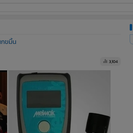
ี่ใช้
กขมิ้น
ine
้นสูง
3,104