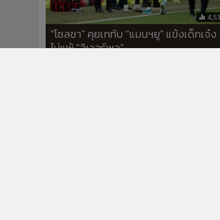
4,5
"โซลชา" คุยเกทับ "แมนฯยู" แข้งเด็กเจ๋ง
ไม่แพ้ "ลิเวอร์พูล"
ข่าวในหมวดล่าสุด
นิวคาสเซิลฯ ฉีกสัญญา 9 ล้านปอนด์ ตั้ง "ไจส์สเลอ" คุมที
1
ปี
พรีเมียร์ลีกทำมีมคนหน้าเหมือน ชี้ "ซานเชซ" ผู้รักษาปร
3
เชลซี เหมือน "ดำ เอสโซ่" ดาวร้ายหนังไทย
ข่า