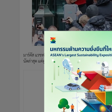
•
Management & HR
•
MGR Live
•
Infographic
•
การเมือง
•
ท่องเที่ยว
•
กีฬา
•
ต่างประเทศ
•
Special Scoop
มาร์คัส แรชฟอร์ด กองหน้า แมนเชสเตอร์ ยูไนเต็ด ได้รับร
•
เศรษฐกิจ-ธุรกิจ
นัดล่าสุด แต่ดูเหมือนจะไม่ส่งผลกระทบหนักหนาเมื่อเจ้า
•
จีน
•
ชุมชน-คุณภาพชีวิต
•
อาชญากรรม
•
Motoring
•
เกม
•
วิทยาศาสตร์
•
SMEs
•
หุ้น