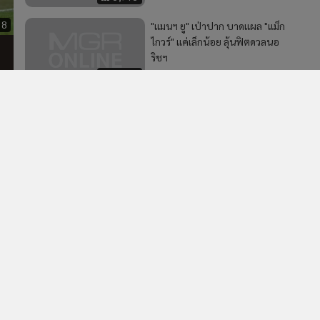
38
"แมนฯ ยู" เป่าปาก บาดแผล "แม็ก
ไกวร์" แค่เล็กน้อย ลุ้นฟิตดวลนอ
ริชฯ
1,075
ม 4
2
ะตู
สวัสดีวิลล่า! แอสตัน วิลล่า เดินทางถึงประเทศไทย เตรียม
4
ลับแข้งบีจี ปทุม ยูไนเต็ด 4 ส.ค.นี้
วอื่นในหมวด