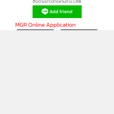
ติดตามข่าวสารผ่านทาง LINE
MGR Online Application
ติดตาม MGR Online
นโยบายความเป็นส่วนตัว
นโยบายการใช้คุกกี้
ข้อกำหนดและเงื่อนไขการใช้บริการ
นโยบายการใช้ข้อมูล Facebook
เกี่ยวกับเรา
ติดต่อเรา
© 2014-2026 mgronline.com. All rights reserved.