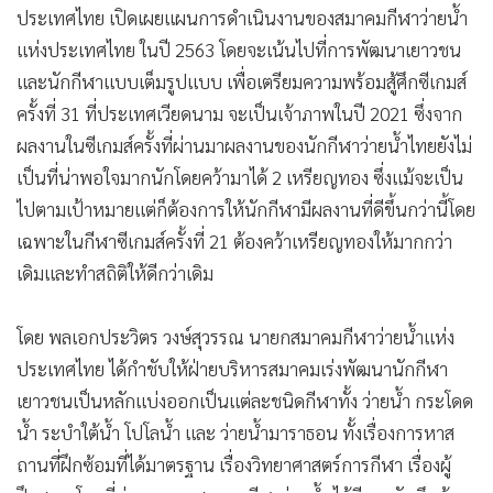
ประเทศไทย เปิดเผยแผนการดำเนินงานของสมาคมกีฬาว่ายน้ำ
•
เกม
แห่งประเทศไทย ในปี 2563 โดยจะเน้นไปที่การพัฒนาเยาวชน
•
วิทยาศาสตร์
และนักกีฬาแบบเต็มรูปแบบ เพื่อเตรียมความพร้อมสู้ศึกซีเกมส์
•
SMEs
ครั้งที่ 31 ที่ประเทศเวียดนาม จะเป็นเจ้าภาพในปี 2021 ซึ่งจาก
•
หุ้น
ผลงานในซีเกมส์ครั้งที่ผ่านมาผลงานของนักกีฬาว่ายน้ำไทยยังไม่
•
อินโดจีน
เป็นที่น่าพอใจมากนักโดยคว้ามาได้ 2 เหรียญทอง ซึ่งแม้จะเป็น
•
กองทุนรวม
ไปตามเป้าหมายแต่ก็ต้องการให้นักกีฬามีผลงานที่ดีขึ้นกว่านี้โดย
•
Celeb Online
เฉพาะในกีฬาซีเกมส์ครั้งที่ 21 ต้องคว้าเหรียญทองให้มากกว่า
•
Factcheck
เดิมและทำสถิติให้ดีกว่าเดิม
•
ญี่ปุ่น
•
News1
โดย พลเอกประวิตร วงษ์สุวรรณ นายกสมาคมกีฬาว่ายน้ำแห่ง
•
Gotomanager
ประเทศไทย ได้กำชับให้ฝ่ายบริหารสมาคมเร่งพัฒนานักกีฬา
เยาวชนเป็นหลักแบ่งออกเป็นแต่ละชนิดกีฬาทั้ง ว่ายน้ำ กระโดด
น้ำ ระบำใต้น้ำ โปโลน้ำ และ ว่ายน้ำมาราธอน ทั้งเรื่องการหาส
ถานที่ฝึกซ้อมที่ได้มาตรฐาน เรื่องวิทยาศาสตร์การกีฬา เรื่องผู้