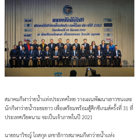
•
Good health & Well-being
•
Green Innovation & SD
•
Management & HR
•
MGR Live
•
Infographic
•
การเมือง
•
ท่องเที่ยว
•
กีฬา
•
ต่างประเทศ
•
Special Scoop
•
เศรษฐกิจ-ธุรกิจ
สมาคมกีฬาว่ายน้ำแห่งประเทศไทย วางแผนพัฒนาเยาวชนและ
•
จีน
นักกีฬาว่ายน้ำระยะยาว เพื่อเตรียมพร้อมสู้ศึกซีเกมส์ครั้งที่ 31 ที่
•
ชุมชน-คุณภาพชีวิต
ประเทศเวียดนาม จะเป็นเจ้าภาพในปี 2021
•
อาชญากรรม
•
Motoring
นายธนาวิชญ์ โถสกุล เลขาธิการสมาคมกีฬาว่ายน้ำแห่ง