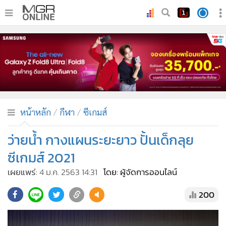
•
หน้าหลัก
•
ทันเหตุการณ์
•
ภาคใต้
•
ภูมิภาค
•
Online Section
หน้าหลัก
กีฬา
ซีเกมส์
•
บันเทิง
•
ผู้จัดการรายวัน
ว่ายน้ำ กางแผนระยะยาว ปั้นเด็กลุย
•
คอลัมนิสต์
ซีเกมส์ 2021
•
ละคร
เผยแพร่:
4 ม.ค. 2563 14:31
โดย: ผู้จัดการออนไลน์
•
CbizReview
200
•
Cyber BIZ
•
ผู้จัดกวน