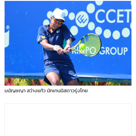
•
Good health & Well-being
•
Green Innovation & SD
•
Management & HR
•
MGR Live
•
Infographic
•
การเมือง
•
ท่องเที่ยว
•
กีฬา
•
ต่างประเทศ
•
Special Scoop
มนัญชญา สว่างแก้ว นักเทนนิสดาวรุ่งไทย
•
เศรษฐกิจ-ธุรกิจ
•
จีน
•
ชุมชน-คุณภาพชีวิต
•
อาชญากรรม
•
Motoring