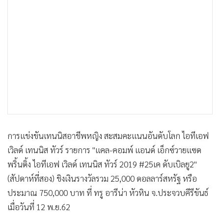
•
เกม
•
วิทยาศาสตร์
•
SMEs
•
หุ้น
•
อินโดจีน
•
กองทุนรวม
•
Celeb Online
•
Factcheck
•
ญี่ปุ่น
การแข่งขันเทนนิสอาชีพหญิง สะสมคะแนนอันดับโลก ไอทีเอฟ
•
News1
เวิลด์ เทนนิส ทัวร์ รายการ "แคล-คอมพ์ แอนด์ เอ็กซ์วายแซด
•
Gotomanager
พริ้นติ้ง ไอทีเอฟ เวิลด์ เทนนิส ทัวร์ 2019 #25เค ดับเบิลยู2"
(สัปดาห์ที่สอง) ชิงเงินรางวัลรวม 25,000 ดอลลาร์สหรัฐ หรือ
ประมาณ 750,000 บาท ที่ ทรู อารีน่า หัวหิน จ.ประจวบคีรีขันธ์
เมื่อวันที่ 12 พ.ย.62