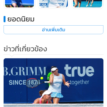
ดรอว์ รอบแรก ทันที
ยอดนิยม
ขณะที่ “พราว” ชมภู่ทิพย์ จันดาเขต นักหวดไทย มือ 690 ของ
โลก ไม่น้อยหน้าผ่านเข้าเมนดรอว์ รอบแรก ได้เช่นกัน แม้จะต้อง
อ่านเพิ่มเติม
ใช้เวลาหวด 2 ชั่วโมง 13 นาที แต่ก็ยังโชว์ฟอร์มได้เหนียวแน่น
เฉือนชนะ มิชิรุ ฟูรูยะ มือ 1019 ของโลกจากญี่ปุ่น 6-3, 5-7 และ
ข่าวที่เกี่ยวข้อง
ซูเปอร์ไทเบรก 10-8
ส่วนผลการแข่งขันคู่อื่นๆ มีดังนี้ หญิงเดี่ยว รอบคัดเลือกรอบ
สุดท้าย ซากุระ ฮอนโดะ (ญี่ปุ่น) ชนะ ธมจันทร์ มอมขุนทด 4-6,
7-5, 10-4(ซูเปอร์ไทเบรก), แม็กกี้ อึ้ง หม่าน หยิง (ฮ่องกง) ชนะ
ศุภาพิชญ์ เกือรัมย์ 7-5, 6-3, เมอิ ยามากูชิ (ญี่ปุ่น) ชนะ พัณณิน
โควาพิทักษ์เทศ 6-2, 6-4