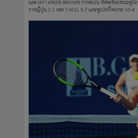
และ เอวา เกร์เรโร่ อัลบาเรซ จากสเปน ที่ตัดเชือกชนะคู่ม
จากญี่ปุ่น 2-1 เซต 7-6(3), 5-7 และซูเปอร์ไทเบรก 10-4