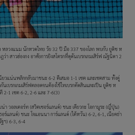
ดา หลวงแนม นักหวดไทย วัย 32 ปี มือ 337 ของโลก พบกับ ยูดิซ ห
ฎว่า สาวฮ่องกง อาศัยการยิงสโตรกที่ดุดันเบรกเกมเสิร์ฟ ณัฐนิดา 2
หนียวแน่นพลิกกลับมาชนะ 6-2 ตีเสมอ 1-1 เซต และเซตสาม ทั้งคู่
ัดกันเบรกเกมเสิร์ฟตลอดจนต้องใช้ไทเบรกตัดสินและเป็น ยูดิซ ห
ที 2-1 เซต 6-2, 2-6 และ 7-6(3)
มน่า วอลเตอร์ท (สวิตเซอร์แลนด์) ชนะ เคียวกะ โอกามูระ (ญี่ปุ่น)
เธอร์แลนด์) ชนะ โจแอนนา การ์แลนด์ (ไต้หวัน) 6-2, 6-1, เนียคธ่า
ัฐฯ) 6-3, 6-4