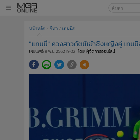
เลือกเครื่องมือท
•
หน้าหลัก
หน้าหลัก
กีฬา
เทนนิส
ค้นหา
•
ทันเหตุการณ์
Google
•
ภาคใต้
"แทมมี่" ควงสาวดัตช์เข้าชิงหญิงคู่ เท
•
ภูมิภาค
MGR Onl
เผยแพร่:
8 พ.ย. 2562 19:02
โดย: ผู้จัดการออนไลน์
•
Online Section
ค้นหาขั
•
บันเทิง
•
ผู้จัดการรายวัน
•
คอลัมนิสต์
•
ละคร
•
CbizReview
•
Cyber BIZ
•
ผู้จัดกวน
•
Good health & Well-being
•
Green Innovation & SD