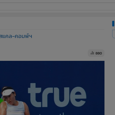
ี่ใช้
นนิสแคล-คอมพ์ฯ
ine
้นสูง
880