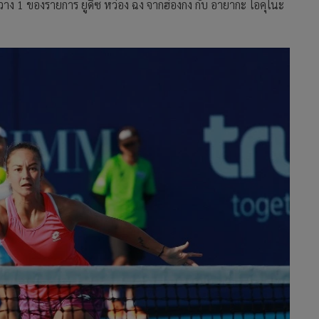
ือวาง 1 ของรายการ ยูดิซ หว่อง ฉง จากฮ่องกง กับ อายากะ โอคุโนะ