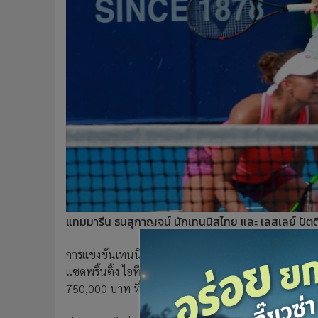
•
Management & HR
•
MGR Live
•
Infographic
•
การเมือง
•
ท่องเที่ยว
•
กีฬา
•
ต่างประเทศ
•
Special Scoop
•
เศรษฐกิจ-ธุรกิจ
•
จีน
•
ชุมชน-คุณภาพชีวิต
•
อาชญากรรม
แทมมารีน ธนสุกาญจน์ นักเทนนิสไทย และ เลสเลย์ ปัตต
•
Motoring
•
เกม
การแข่งขันเทนนิสอาชีพหญิง สะสมคะแนนอันดับโลก ไอทีเ
แซดพริ้นติ้ง ไอทีเอฟ เวิลด์ เทนนิส ทัวร์ 2019 #25เค ด
•
วิทยาศาสตร์
750,000 บาท ที่เอสซีบี เซ็นเตอร์ คอร์ต ทรู อารีน่า หัวห
•
SMEs
•
หุ้น