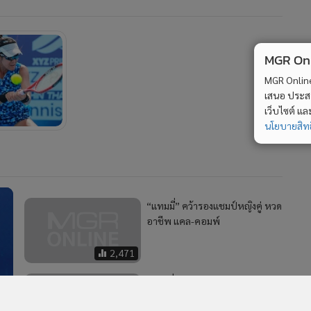
MGR Onli
MGR Online 
เสนอ ประสบก
เว็บไซต์ แ
นโยบายสิทธ
“แทมมี่” คว้ารองแชมป์หญิงคู่ หวด
อาชีพ แคล-คอมพ์
2,471
"แทมมี่"ควงสาวดัตช์ชิงดำคู่ศึก
เทนนิสแคล-คอมพ์ฯ