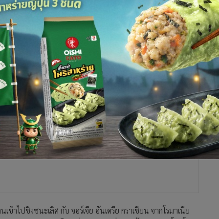
กาญจน์ นักเทนนิสขวัญใจชาวไทย อดีตมือ 19 ของโลก วัย 42 ปี
อร์โคฟ นักเทนนิสเนเธอร์แลนด์ พบกับคู่มือวาง 3 ของรายการ ฮารุนะ
งแทมมี่ได้การประสานงานที่ดี ทำให้คว้าชัยไปได้ 2 เซตรวด ด้วย
่านเข้าไปชิงชนะเลิศ กับ จอร์เจีย อันเดรีย กราเชียน จากโรมาเนีย