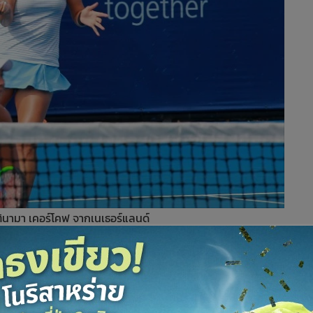
ินามา เคอร์โคฟ จากเนเธอร์แลนด์
อฟ เวิลด์ เทนนิส ทัวร์ รายการ "แคล-คอมพ์ แอนด์ เอ็กซ์วาย
ับเบิลยู1" ชิงเงินรางวัลรวม 25,000 ดอลลาร์สหรัฐ หรือประมาณ
ิน จ.ประจวบคีรีขันธ์ เมื่อวันที่ 8 พฤศจิกายน 2562