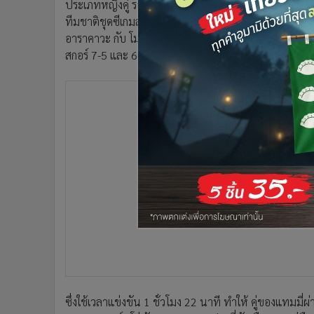
ประเภทหญิงคู่ รอบรองชนะเลิศ "แทมมี่” แทมมารีน ธนสุ
•
อินโดจีน
ทีมชาติชุดซีเกมส์ ครั้งที่ 30 และ เลสเลย์ ปัตตินามา เค
•
กองทุนรวม
อาราคาวะ กับ โมยูกะ อุชิจิมะ จากญี่ปุ่น ปรากฏว่า คู่ขอ
•
Celeb Online
สกอร์ 7-5 และ 6-0
•
Factcheck
•
ญี่ปุ่น
•
News1
•
Gotomanager
ซึ่งใช้เวลาแข่งขัน 1 ชั่วโมง 22 นาที ทำให้ คู่ของแทมมี่ผ