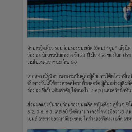
ด้านหญิงเดี่ยว รอบก่อนรองชนะเลิศ (8คน) “จูน” ณัฐนิ
ว่อง ฉง นักเทนนิสฮ่องกง วัย 23 ปี มือ 456 ของโลก ปราก
เกมในเซตแรกชนะก่อน 6-2
เซตสอง ณัฐนิดา พยายามบีบคู่ต่อสู้ด้วยการโต้สโตรกที่เ
จับทางกันได้ใช้การหวดสโตรกท้ายคอร์ต สู้กันอย่างสูสีผล
ว่อง ฉง ที่เก็บแต้มสำคัญได้ชนะไป 7-6(3) และคว้าชัยทัน
ส่วนผลแข่งขันรอบก่อนรองชนะเลิศ หญิงเดี่ยว คู่อื่นๆ ซิโ
6-2, 0-6, 6-3, เลสเลย์ ปัตตินามา เคอร์โคฟ (มือวาง3-เน
เบนส์ (สหราชอาณาจักร) ชนะ ไทร่า เฮอร์ริเคน เบล็ค (สหร