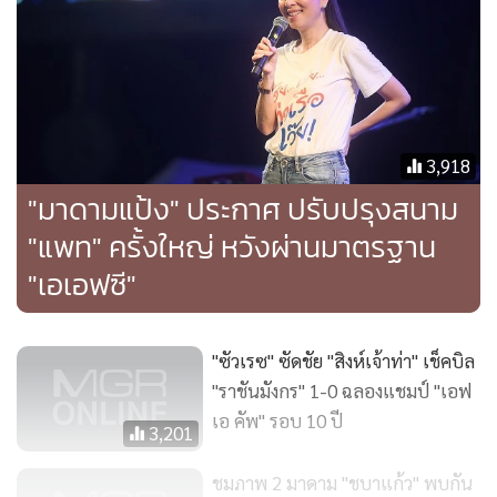
3,918
"มาดามแป้ง" ประกาศ ปรับปรุงสนาม
"แพท" ครั้งใหญ่ หวังผ่านมาตรฐาน
"เอเอฟซี"
"ซัวเรซ" ซัดชัย "สิงห์เจ้าท่า" เช็คบิล
"ราชันมังกร" 1-0 ฉลองแชมป์ "เอฟ
เอ คัพ" รอบ 10 ปี
3,201
ชมภาพ 2 มาดาม "ชบาแก้ว" พบกัน