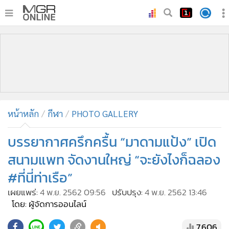
•
หน้าหลัก
•
ทันเหตุการณ์
•
ภาคใต้
•
ภูมิภาค
•
Online Section
หน้าหลัก
กีฬา
PHOTO GALLERY
•
บันเทิง
•
ผู้จัดการรายวัน
บรรยากาศครึกครื้น “มาดามแป้ง” เปิด
•
คอลัมนิสต์
สนามแพท จัดงานใหญ่ “จะยังไงก็ฉลอง
•
ละคร
#ที่นี่ท่าเรือ”
•
CbizReview
เผยแพร่:
4 พ.ย. 2562 09:56
ปรับปรุง:
4 พ.ย. 2562 13:46
•
Cyber BIZ
โดย: ผู้จัดการออนไลน์
•
ผู้จัดกวน
7,606