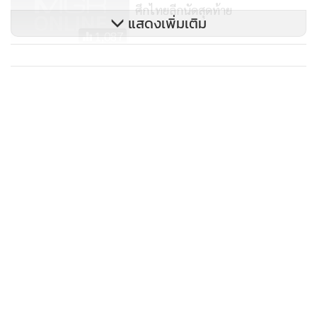
ศึกไทยลีกนัดสุดท้าย
แสดงเพิ่มเติม
1,087
"ท่าเรือ" เปิด 5 รายชื่อลงสนามเกิน
100 นัด ยุค "มาดามแป้ง"
3,572