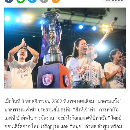
•
Good health & Well-being
•
Green Innovation & SD
•
Management & HR
•
MGR Live
•
Infographic
•
การเมือง
•
ท่องเที่ยว
•
กีฬา
•
ต่างประเทศ
•
Special Scoop
•
เศรษฐกิจ-ธุรกิจ
•
จีน
เมื่อวันที่ 3 พฤศจิการยน 2562 ที่แพท สเตเดียม “มาดามแป้ง”
•
ชุมชน-คุณภาพชีวิต
นวลพรรณ ล่ำซำ ประธานสโมสรทีม “สิงห์เจ้าท่า” การท่าเรือ
•
อาชญากรรม
เอฟซี นำทัพในการจัดงาน “จะยังไงก็ฉลอง #ที่นี่ท่าเรือ” โดยมี
•
Motoring
คอนเสิร์ตจาก ใหม่ เจริญปุระ และ “หนุ่ย” อำพล ลำพูน พร้อม