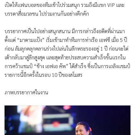
เปิดให้แฟนบอลของทีมเข้าไปร่วมสนุก รวมถึงมีแขก VIP และ
•
เกม
บรรดาสื่อมวลชน ไปร่วมงานกันอย่างคึกคัก
•
วิทยาศาสตร์
•
SMEs
บรรยากาศเป็นไปอย่างสนุกสนาน มีการกล่าวถึงอดีตที่ผ่านมา
•
หุ้น
ตั้งแต่ “มาดามแป้ง” เริ่มเข้ามาทำทีมการท่าเรือ เอฟซี เมื่อ 5 ปี
•
อินโดจีน
ก่อน ล้มลุกคลุกคลานร่วงไปเล่นในลีกพระรองอยู่ 1 ปี ก่อนจะไต่
•
กองทุนรวม
เต้ากลับมาสู่ลีกสูงสุด และสุดท้ายประสบความสำเร็จขั้นแรกใน
•
Celeb Online
การคว้าแชมป์ “ช้าง เอฟเอ คัพ” ได้สำเร็จ ซึ่งเป็นการเถลิงแชมป์
•
Factcheck
รายการนี้อีกครั้งในรอบ 10 ปีของสโมสร
•
ญี่ปุ่น
•
News1
ภาพบรรยากาศในงาน
•
Gotomanager