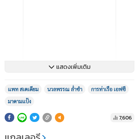
แสดงเพิ่มเติม
แพท สเตเดียม
นวลพรรณ ล่ำซำ
การท่าเรือ เอฟซี
มาดามแป้ง
7,606
แกลเลอรี