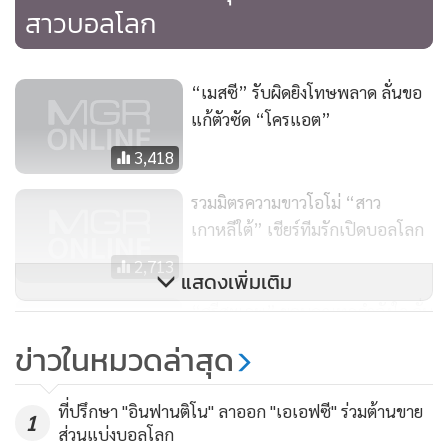
สาวบอลโลก
“เมสซี” รับผิดยิงโทษพลาด ลั่นขอ
แก้ตัวซัด “โครแอต”
3,418
รวมมิตรความขาวโอโม่ “สาว
เกาหลีใต้” เชียร์ทีมรักเปิดบอลโลก
2,713
แสดงเพิ่มเติม
“ศรีสะเกษ” ขอบคุณทุกกำลังใจ ลั่น
จะทำให้คนไทยมีความสุข (คลิป)
ข่าวในหมวดล่าสุด
2,933
ที่ปรึกษา "อินฟานติโน" ลาออก "เอเอฟซี" ร่วมต้านขาย
1
ส่วนแบ่งบอลโลก