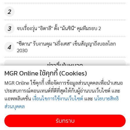
2
3
จบเรื่องวุ่น "อิตาลี" ตั้ง "มันชินี" คุมทีมรอบ 2
"ซีดาน" รับงานคุม "ฝรั่งเศส" เซ็นสัญญาถึงบอลโลก
4
2030
ข่าวอื่นในหมวด
MGR Online ใช้คุกกี้ (Cookies)
MGR Online ใช้คุกกี้ เพื่อจัดการข้อมูลส่วนบุคคลเพื่อนำเสนอ
ประสบการณ์คอนเทนต์ที่ดีที่สุดให้กับผู้อ่านบนเว็บไซต์ และ
แอพพลิเคชั่น
เงื่อนไขการใช้งานเว็บไซต์
และ
นโยบายสิทธิ
ส่วนบุคคล
รับทราบ