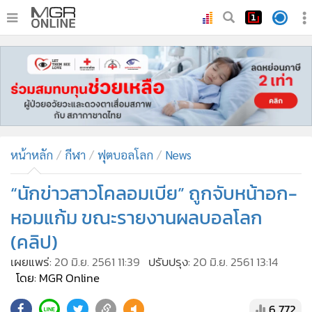
•
หน้าหลัก
•
ทันเหตุการณ์
•
ภาคใต้
•
ภูมิภาค
•
Online Section
หน้าหลัก
กีฬา
ฟุตบอลโลก
News
•
บันเทิง
•
ผู้จัดการรายวัน
“นักข่าวสาวโคลอมเบีย” ถูกจับหน้าอก-
•
คอลัมนิสต์
หอมแก้ม ขณะรายงานผลบอลโลก
•
ละคร
(คลิป)
•
CbizReview
เผยแพร่:
20 มิ.ย. 2561 11:39
ปรับปรุง:
20 มิ.ย. 2561 13:14
•
Cyber BIZ
โดย: MGR Online
•
ผู้จัดกวน
6,772