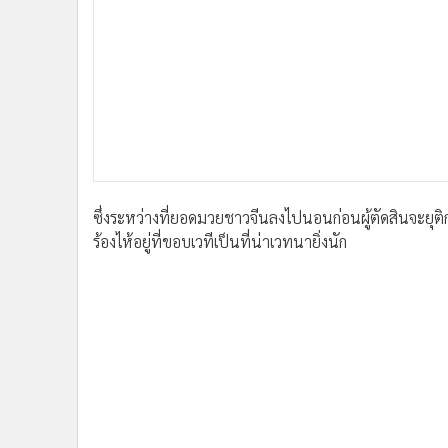
•
อินโดจีน
•
กองทุนรวม
•
Celeb Online
•
Factcheck
•
ญี่ปุ่น
•
News1
•
Gotomanager
ซึ่งระหว่างที่ยอดมวยชาวจีนลงไปนอนก่อนผู้ตัดสินจะย
ร้องไห้อยู่ที่ขอบเวทีเป็นที่น่าเวทนายิ่งนัก