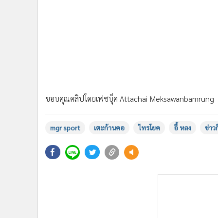
ขอบคุณคลิปโดยเฟซบุ็ค Attachai Meksawanbamrung
mgr sport
เตะก้านคอ
ไทรโยค
อี้ หลง
ข่าว