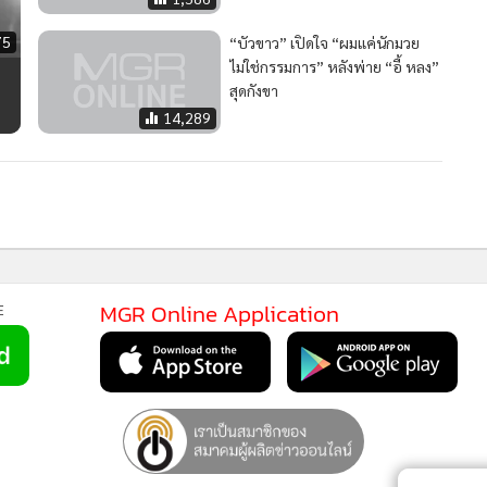
75
“บัวขาว” เปิดใจ “ผมแค่นักมวย
ไม่ใช่กรรมการ” หลังพ่าย “อี้ หลง”
สุดกังขา
14,289
2
“โค้ชฮุก” อัพเดทอาการ “ซุปเปอร์เล็ก” ต้องพักรักษาตัว
4
เชื่อกลับมาจะโหดกว่าเดิม
วอื่นในหมวด