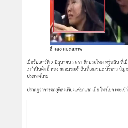
•
Management & HR
•
MGR Live
•
Infographic
•
การเมือง
•
ท่องเที่ยว
•
กีฬา
•
ต่างประเทศ
อี้ หลง หมดสภาพ
•
Special Scoop
เมื่อวันเสาร์ที่ 2 มิถุนายน 2561 ศึกมวยไทย หวู่หลิน ท
•
เศรษฐกิจ-ธุรกิจ
2 กำปั้นดัง อี้ หลง ยอดมวยเจ้าถิ่นที่เคยชนะ บัวขาว บัญ
•
จีน
ประเทศไทย
•
ชุมชน-คุณภาพชีวิต
•
อาชญากรรม
ปรากฎว่าการชกยุติลงเพียงแค่ยกแรก เมื่อ ไทรโยค เตะเข้าไ
•
Motoring
•
เกม
•
วิทยาศาสตร์
•
SMEs
•
หุ้น