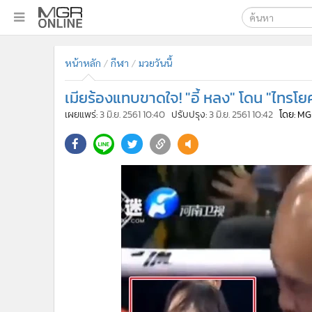
เลือกเครื่องมือท
•
หน้าหลัก
หน้าหลัก
กีฬา
มวยวันนี้
ค้นหา
•
ทันเหตุการณ์
Google
•
ภาคใต้
เมียร้องแทบขาดใจ! "อี้ หลง" โดน "ไทรโ
•
ภูมิภาค
MGR Onl
เผยแพร่:
3 มิ.ย. 2561 10:40
ปรับปรุง:
3 มิ.ย. 2561 10:42
โดย: MG
•
Online Section
ค้นหาขั
•
บันเทิง
•
ผู้จัดการรายวัน
•
คอลัมนิสต์
•
ละคร
•
CbizReview
•
Cyber BIZ
•
ผู้จัดกวน
•
Good health & Well-being
•
Green Innovation & SD