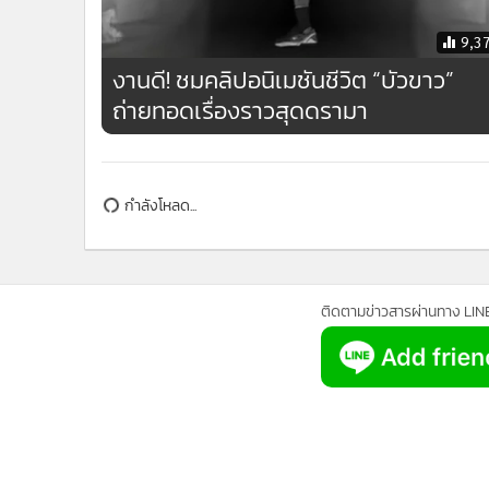
9,3
งานดี! ชมคลิปอนิเมชันชีวิต “บัวขาว”
ถ่ายทอดเรื่องราวสุดดรามา
ข่าวในหมวดล่าสุด
1
“ซุปเปอร์เล็ก” รับจำใจ ยอมพ่าย TKO เพื่อเซฟร่างกาย
พูดเล่นแต่ทำจริง “นาบิล” โกนหัวแก้เคล็ด หลังไฟต์พ่าย
3
คะแนน “เสือคิม”
ข่า