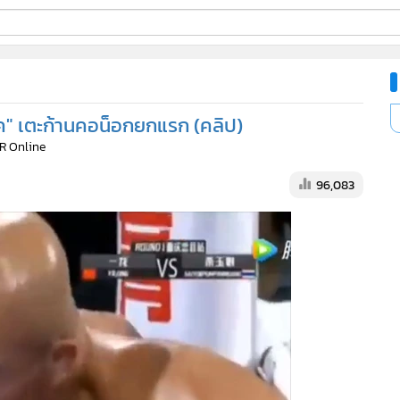
ี่ใช้
ยค" เตะก้านคอน็อกยกแรก (คลิป)
ine
R Online
้นสูง
96,083