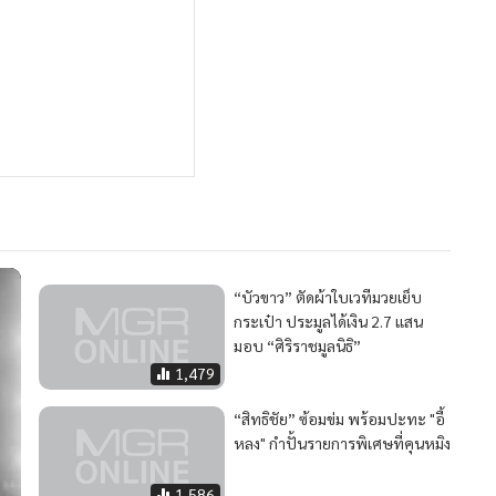
“บัวขาว” ตัดผ้าใบเวทีมวยเย็บ
กระเป๋า ประมูลได้เงิน 2.7 แสน
มอบ “ศิริราชมูลนิธิ”
1,479
“สิทธิชัย” ซ้อมข่ม พร้อมปะทะ "อี้
หลง" กำปั้นรายการพิเศษที่คุนหมิง
1,586