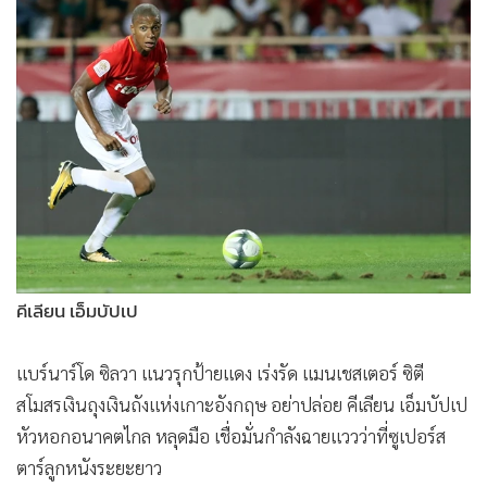
•
Good health & Well-being
•
Green Innovation & SD
•
Management & HR
•
MGR Live
•
Infographic
•
การเมือง
•
ท่องเที่ยว
•
กีฬา
•
ต่างประเทศ
•
Special Scoop
คีเลียน เอ็มบัปเป
•
เศรษฐกิจ-ธุรกิจ
•
จีน
แบร์นาร์โด ซิลวา แนวรุกป้ายแดง เร่งรัด แมนเชสเตอร์ ซิตี
•
ชุมชน-คุณภาพชีวิต
สโมสรเงินถุงเงินถังแห่งเกาะอังกฤษ อย่าปล่อย คีเลียน เอ็มบัปเป
หัวหอกอนาคตไกล หลุดมือ เชื่อมั่นกำลังฉายแววว่าที่ซูเปอร์ส
•
อาชญากรรม
ตาร์ลูกหนังระยะยาว
•
Motoring