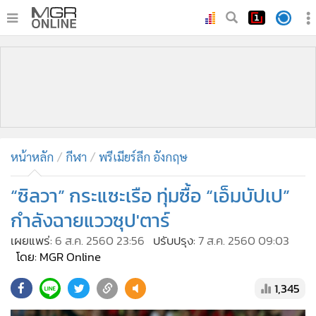
•
หน้าหลัก
•
ทันเหตุการณ์
•
ภาคใต้
•
ภูมิภาค
•
Online Section
หน้าหลัก
กีฬา
พรีเมียร์ลีก อังกฤษ
•
บันเทิง
•
ผู้จัดการรายวัน
“ซิลวา” กระแซะเรือ ทุ่มซื้อ “เอ็มบัปเป”
•
คอลัมนิสต์
กำลังฉายแววซุป'ตาร์
•
ละคร
เผยแพร่:
6 ส.ค. 2560 23:56
ปรับปรุง:
7 ส.ค. 2560 09:03
•
CbizReview
โดย: MGR Online
•
Cyber BIZ
1,345
•
ผู้จัดกวน