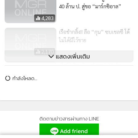
40 ล้าน ป. สู่ขอ “มาร์กซิอาล”
4,283
เรือขำกลิ้ง!! ลือ “กุน” ซบเชลซี โต้
ไม่ได้มีไว้ขาย
2,170
แสดงเพิ่มเติม
เรือปิดจ๊อบซิว “ซิลวา” 43 ล้าน
ป.ฟุ้งจะไม่ทำให้ผิดหวัง
กำลังโหลด...
7,683
ติดตามข่าวสารผ่านทาง LINE