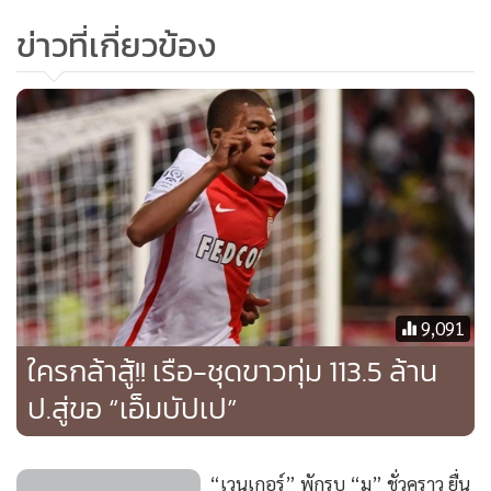
ข่าวที่เกี่ยวข้อง
9,091
ใครกล้าสู้!! เรือ-ชุดขาวทุ่ม 113.5 ล้าน
ป.สู่ขอ “เอ็มบัปเป”
“เวนเกอร์” พักรบ “มู” ชั่วคราว ยื่น