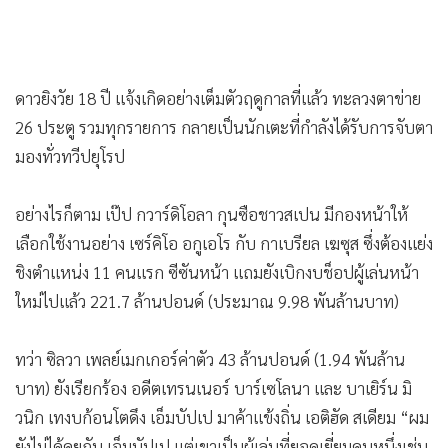
•
เกม
•
วิทยาศาสตร์
•
SMEs
ดาวยิงวัย 18 ปี แจ้งเกิดอย่างเต็มตัวฤดูกาลที่แล้ว ทะลวงตาข่าย
•
หุ้น
26 ประตู รวมทุกรายการ กลายเป็นนักเตะที่กำลังได้รับการจับตา
•
อินโดจีน
มองทั่วทวีปยุโรป
•
กองทุนรวม
•
Celeb Online
อย่างไรก็ตาม เป๊ป กวาร์ดิโอลา กุนซือชาวสเปน มีกองหน้าให้
•
Factcheck
เลือกใช้งานอย่าง เซร์คิโอ อกูเอโร กับ กาเบรียล เฆซุส ซึ่งต้องแย่ง
•
ญี่ปุ่น
ชิงตำแหน่ง 11 คนแรก ซีซันหน้า แถมยังเบิกงบช็อปผู้เล่นหน้า
•
News1
ใหม่ไปแล้ว 221.7 ล้านปอนด์ (ประมาณ 9.98 พันล้านบาท)
•
Gotomanager
ทว่า ซิลวา เพลย์เมกเกอร์ค่าตัว 43 ล้านปอนด์ (1.94 พันล้าน
บาท) ยังเรียกร้อง อดีตเทรนเนอร์ บาร์เซโลนา และ บาเยิร์น มิ
วนิก เทงบก้อนโตดึง เอ็มบัปเป มาค้าแข้งถิ่น เอติฮัด สเดียม “ผม
ยังไม่ได้คุยกับ เอ็มบัปเป แต่เขาเป็นผู้เล่นที่ยอดเยี่ยมคนหนึ่งเช่น