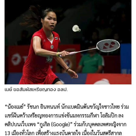
•
Good health & Well-being
•
Green Innovation & SD
•
Management & HR
•
MGR Live
•
Infographic
•
การเมือง
•
ท่องเที่ยว
•
กีฬา
•
ต่างประเทศ
•
Special Scoop
เมย์ ขอสัมผัสเหรียญทอง อลป.
•
เศรษฐกิจ-ธุรกิจ
•
จีน
“น้องเมย์” รัชนก อินทนนท์ นักแบดมินตันขวัญใจชาวไทย ร่วม
•
ชุมชน-คุณภาพชีวิต
แชร์ฝันคว้าเหรียญทองการแข่งขันมหกรรมกีฬา โอลิมปิก ลง
•
อาชญากรรม
คลิปบนเว็บเพจ “กูเกิล (Google)” ร่วมกับบุคคลเพศหญิงจาก
•
Motoring
13 เมืองทั่วโลก เพื่อสร้างแรงบันดาลใจ เนื่องในวันสตรีสากล