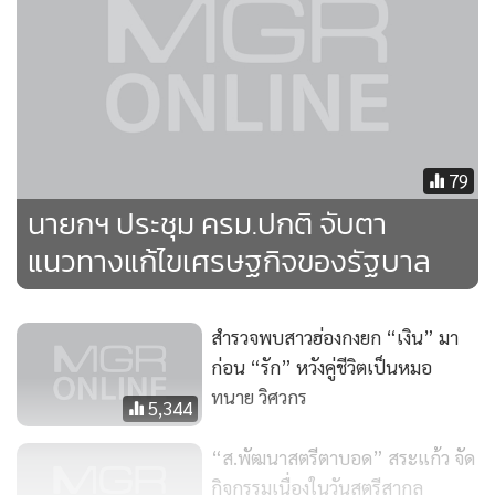
79
นายกฯ ประชุม ครม.ปกติ จับตา
แนวทางแก้ไขเศรษฐกิจของรัฐบาล
สำรวจพบสาวฮ่องกงยก “เงิน” มา
ก่อน “รัก” หวังคู่ชีวิตเป็นหมอ
ทนาย วิศวกร
5,344
“ส.พัฒนาสตรีตาบอด” สระแก้ว จัด
กิจกรรมเนื่องในวันสตรีสากล