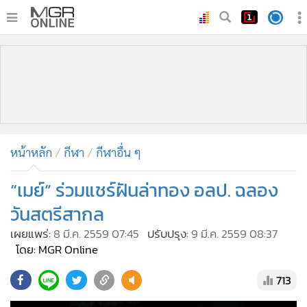
•
หน้าหลัก
•
ทันเหตุการณ์
•
ภาคใต้
•
ภูมิภาค
•
Online Section
หน้าหลัก
กีฬา
กีฬาอื่น ๆ
•
บันเทิง
•
ผู้จัดการรายวัน
“เมย์” ร่วมแชร์ฝันล่าทอง อลป. ฉลอง
•
คอลัมนิสต์
วันสตรีสากล
•
ละคร
เผยแพร่:
8 มี.ค. 2559 07:45
ปรับปรุง:
9 มี.ค. 2559 08:37
•
CbizReview
โดย: MGR Online
•
Cyber BIZ
713
•
ผู้จัดกวน