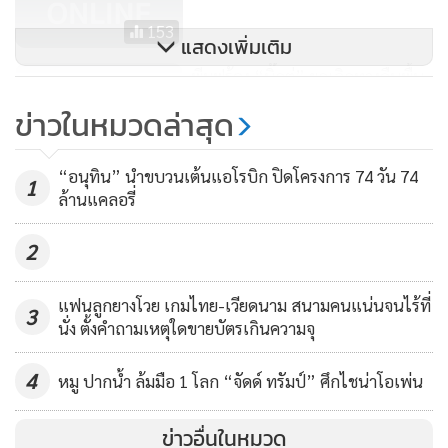
153
แสดงเพิ่มเติม
พีมูฟร้อง “บิ๊กตู่” ยกเลิกทวงคืนพื้น
ป่ากระทบคนจน ตรวจสอบออก
ข่าวในหมวดล่าสุด
เอกสารสิทธิทับที่ชุมชน
320
“อนุทิน” นำขบวนเต้นแอโรบิก ปิดโครงการ 74 วัน 74
1
ล้านแคลอรี่
2
แฟนลูกยางโวย เกมไทย-เวียดนาม สนามคนแน่นจนไร้ที่
3
นั่ง ตั้งคำถามเหตุใดขายบัตรเกินความจุ
4
หมู ปากน้ำ ล้มมือ 1 โลก “จัดด์ ทรัมป์” ศึกไชน่าโอเพ่น
ข่าวอื่นในหมวด