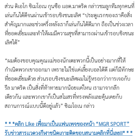
ส่วน ดิเอโก ซิเมโอเน กุนซือ แอต.มาดริด กล่าวชมลูกทีมทุกคนที่
เล่นกันได้ดีจนผ่านเข้ารอบชิงชนะเลิศ “ประตูแรกของเราคือสิ่ง
สำคัญมากและช่วงครึ่งหลังเราก็เล่นกันได้ดีมาก ถือเป็นช่วงเวลา
ที่ยอดเยี่ยมและทำให้ผมมีความสุขที่สามารถผ่านเข้ารอบชิงชนะ
เลิศได้”
“ผมต้องขอบคุณคุณแม่ของนักเตะพวกนี้เป็นอย่างมากที่ให้
กำเนิดพวกเขาออกมา เพราะไม่ใช่แค่เลี้ยงบอลได้ดี แต่ก็มีทักษะ
ที่ยอดเยี่ยมด้วย ส่วนรอบชิงชนะเลิศผมไม่รู้หรอกว่าการเจอกับ
รีล มาดริด เป็นสิ่งที่ท้าทายมากน้อยแค่ไหน เรามาจากลีก
เดียวกัน และพวกเขาก็เป็นสโมสรที่ทรงพลังและคุ้นเคยกับ
สถานการณ์แบบนี้ดีอยู่แล้ว” ซิเมโอเน กล่าว
* * *คลิก Like เพื่อมาเป็นแฟนเพจของหน้า “MGR SPORT”
รับข่าวสารแวดวงกีฬาชนิดเกาะติดขอบสนามคลิกที่นี่เลย!!* * *