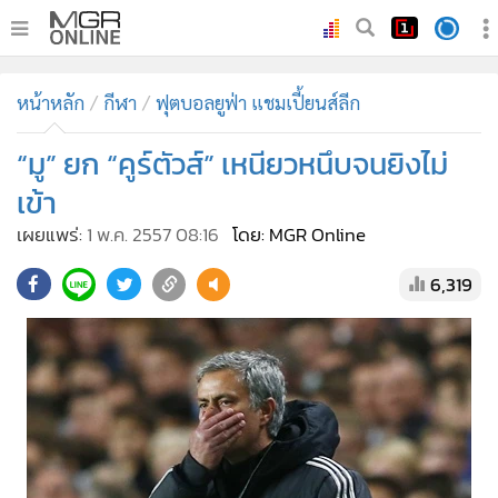
•
หน้าหลัก
หน้าหลัก
กีฬา
ฟุตบอลยูฟ่า แชมเปี้ยนส์ลีก
•
ทันเหตุการณ์
•
“มู” ยก “คูร์ตัวส์” เหนียวหนึบจนยิงไม่
ภาคใต้
•
ภูมิภาค
เข้า
•
Online Section
เผยแพร่:
1 พ.ค. 2557 08:16
โดย: MGR Online
•
บันเทิง
6,319
•
ผู้จัดการรายวัน
•
คอลัมนิสต์
•
ละคร
•
CbizReview
•
Cyber BIZ
•
ผู้จัดกวน