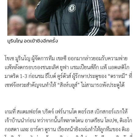
•
Good health & Well-being
•
Green Innovation & SD
•
Management & HR
•
MGR Live
•
Infographic
มูรินโญ อดเข้าชิงอีกครั้ง
•
การเมือง
•
ท่องเที่ยว
โชเซ มูรินโญ ผู้จัดการทีม เชลซี ออกมากล่าวยอมรับความพ่าย
•
กีฬา
แพ้หลังตกรอบรองชนะเลิศ ยูฟา แชมเปียนส์ลีก แพ้ แอตเลติโก
•
มาดริด 1-3 ก่อนชม ธีโบต์ คูร์ตัวส์ ผู้รักษาประตูของ “ตราหมี” ที่
ต่างประเทศ
เซฟจังหวะสำคัญจนทำให้ “สิงห์บลูส์” ไม่สามารถพังประตูได้
•
Special Scoop
•
เศรษฐกิจ-ธุรกิจ
•
จีน
เกมที่ สแตมฟอร์ด บริดจ์ เฟร์นานโด ตอร์เรส เบิกสกอร์แรกให้
•
ชุมชน-คุณภาพชีวิต
เจ้าบ้านนำก่อน ทว่าจากนั้นก็พลาดโดน อาเดรียน โลเปซ, ดิเอโก
•
อาชญากรรม
กอสตา และ อาร์ดา ตูราน เรียงหน้ายิงถล่มทำให้ลูกทีมของ ดิเอ
•
Motoring