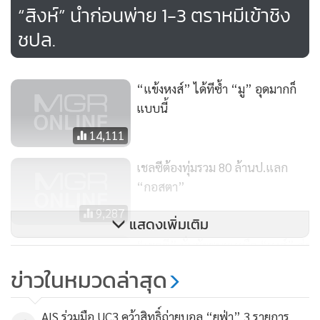
“สิงห์” นำก่อนพ่าย 1-3 ตราหมีเข้าชิง
ชปล.
“แข้งหงส์” ได้ทีซ้ำ “มู” อุดมากก็
แบบนี้
14,111
เชลซีต้องทุ่มรวม 80 ล้านป.แลก
“กอสตา”
9,287
แสดงเพิ่มเติม
“เชลซี” มั่นชัยชนะเหนือ “หงส์” ส่ง
หักด่าน “ตราหมี”
ข่าวในหมวดล่าสุด
3,884
AIS ร่วมมือ UC3 คว้าสิทธิ์ถ่ายบอล “ยูฟ่า” 3 รายการ