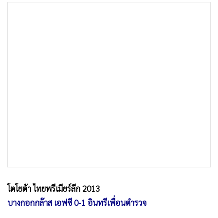
•
เกม
•
วิทยาศาสตร์
•
SMEs
•
หุ้น
•
อินโดจีน
•
กองทุนรวม
•
Celeb Online
•
Factcheck
•
ญี่ปุ่น
•
News1
•
Gotomanager
โตโยต้า ไทยพรีเมียร์ลีก 2013
บางกอกกล๊าส เอฟซี 0-1 อินทรีเพื่อนตำรวจ