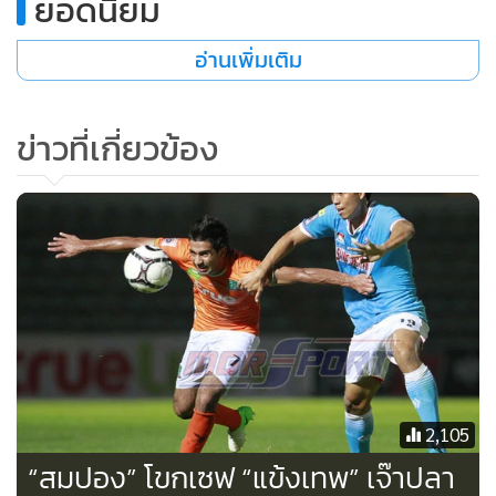
ยอดนิยม
ก่อนจบครึ่งแรกด้วยสกอร์นี้
ครึ่งหลัง "โค้ชจุ่น" แก้เกมโดยการ
อ่านเพิ่มเติม
ถอด บิลลี เมห์เม็ต ออกพร้อมส่ง ฮิโรโนริ ซารูตะ ลงมาแทน แต่
รูปเกมยังไม่ดีขึ้น น.55 ปกเกล้า อนันต์ ได้ยิงจ่อๆในกรอบเขต
โทษ แต่ไม่ผ่านมือ วัลลภ แซ่จิ๋ว ผ่านไป 62 นาที บางกอกกล๊าส
ข่าวที่เกี่ยวข้อง
ยังบุกกดดันไม่ได้เท่าที่ควรจึงส่งกองหน้าอย่าง ชาตรี ฉิมทะเล ลง
มาเสริมแนวรุกแทน วัสพล โทสันเทียะ ฟากทีมเยือนแม้จะนำอยู่
แต่ก็ไม่ตั้งรับส่ง ธนา ชะนะบุตร ลงแทน วู ฮยุน
เข้าสู่ช่วง 20 นาทีสุดท้าย "กระต่ายแก้ว" เกือบโดนลูกที่สอง ซารู
ตะ จ่ายบอลพลาด ปกเกล้า ฉกไปจ่ายทะลุให้ ธนา หลุดเข้าไปง้าง
เท้าแต่โดนสกัดไว้ก่อน บอลกลับมาเข้าทาง "เจ้าปก" อีกครั้ง ได้
วางเท้ายิงโล่งๆแต่หลุดเสาออกไปอย่างน่าเสียดาย เวลาดำเนินมา
ถึงช่วงท้ายเกม บางกอกกล๊าส พลาดโอกาสอีกครั้ง น.87 ดอส
2,105
ซานโตส วิ่งโฉบเข้าเข้าไปยืดเท้าสะกิดบอลหมายข้ามหัวผู้รักษา
“สมปอง” โขกเซฟ “แข้งเทพ” เจ๊าปลา
ประตู แต่ วัลลภ ยังไม่พลาด จบเกม "บีจี" ยังสะกดคำว่าชนะไม่