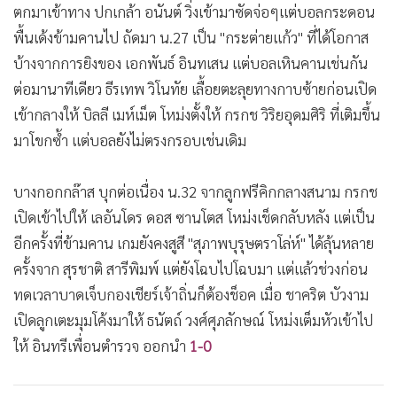
ตกมาเข้าทาง ปกเกล้า อนันต์ วิ่งเข้ามาซัดจ่อๆแต่บอลกระดอน
พื้นเด้งข้ามคานไป ถัดมา น.27 เป็น "กระต่ายแก้ว" ที่ได้โอกาส
บ้างจากการยิงของ เอกพันธ์ อินทเสน แต่บอลเหินคานเช่นกัน
ต่อมานาทีเดียว ธีรเทพ วิโนทัย เลื้อยตะลุยทางกาบซ้ายก่อนเปิด
เข้ากลางให้ บิลลี เมห์เม็ต โหม่งตั้งให้ กรกช วิริยอุดมศิริ ที่เติมขึ้น
มาโขกซ้ำ แต่บอลยังไม่ตรงกรอบเช่นเดิม
บางกอกกล๊าส บุกต่อเนื่อง น.32 จากลูกฟรีคิกกลางสนาม กรกช
เปิดเข้าไปให้ เลอันโดร ดอส ซานโตส โหม่งเช็ดกลับหลัง แต่เป็น
อีกครั้งที่ข้ามคาน เกมยังคงสูสี "สุภาพบุรุษตราโล่ห์" ได้ลุ้นหลาย
ครั้งจาก สุรชาติ สารีพิมพ์ แต่ยังโฉบไปโฉบมา แต่แล้วช่วงก่อน
ทดเวลาบาดเจ็บกองเชียร์เจ้าถิ่นก็ต้องช็อค เมื่อ ชาคริต บัวงาม
เปิดลูกเตะมุมโค้งมาให้ ธนัตถ์ วงศ์ศุภลักษณ์ โหม่งเต็มหัวเข้าไป
ให้ อินทรีเพื่อนตำรวจ ออกนำ
1-0