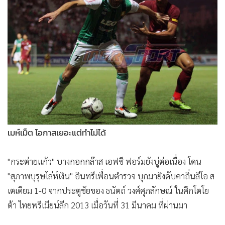
•
Good health & Well-being
•
Green Innovation & SD
•
Management & HR
•
MGR Live
•
Infographic
•
การเมือง
•
ท่องเที่ยว
•
กีฬา
•
ต่างประเทศ
เมห์เม็ต โอกาสเยอะแต่ทำไม่ได้
•
Special Scoop
•
เศรษฐกิจ-ธุรกิจ
"กระต่ายแก้ว" บางกอกกล๊าส เอฟซี ฟอร์มยังบู่ต่อเนื่อง โดน
•
จีน
"สุภาพบุรุษโล่ห์เงิน" อินทรีเพื่อนตำรวจ บุกมายิงดับคาถิ่นลีโอ ส
•
ชุมชน-คุณภาพชีวิต
เตเดียม 1-0 จากประตูชัยของ ธนัตถ์ วงศ์ศุภลักษณ์ ในศึกโตโย
•
อาชญากรรม
ต้า ไทยพรีเมียน์ลีก 2013 เมื่อวันที่ 31 มีนาคม ที่ผ่านมา
•
Motoring