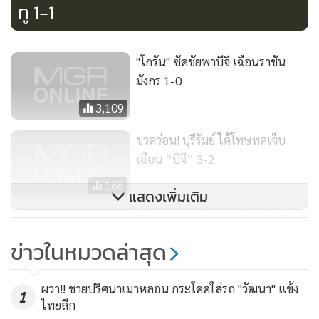
ทู 1-1
เป็น 4 นัดติด พ่าย อินทรีเพื่อนตำรวจ 0-1
ยอดผู้ชม 5,479 คน , ยอดขายบัตร 554,890 บาท
"โกรัน" ซัดชัยพาบีจี เฉือนราชัน
มังกร 1-0
รายชื่อผู้เล่นทั้งสองทีม
3,109
บางกอกกล๊าส เอฟซี
: กฤษณะ กลันกลิ่น (ผู้รักษาประตู) วัสพล
โทสันเทียะ, ชัชนันท์ ห้วยหงส์ทอง, โจเซ เมนา, กรกช วิริยอุดม
ขวดว่อน! บุรีรัมย์ ได้โทษทดเจ็บ
ศิริ, พีรพงศ์ พิชิตโชติรัตน์, ภูริทัต จาริกานนท์, เอกพันธ์ อินท
เฉือน “บีจี” 3-2
เสน, ธีรเทพ วิโนทัย, บิลลี เมห์เม็ต, เลอันโดร ดอส ซานโตส
166
แสดงเพิ่มเติม
อินทรีเพื่อนตำรวจ
: วัลลภ แซ่จิ๋ว (ผู้รักษาประตู), สมภพ นิลวงษ์,
“ลีซอ” เป็นปลื้มหวนคืน “ช้างศึก”
ชุมพล บัวงาม, เดชา เพชรตะกั่ว, วู ฮยุน, ลี ฮานกุก, ธนัตถ์ วงศ์
ศุภลักษณ์, อัสมิง แม, ปกเกล้า อนันต์, ชาคริต บัวทอง, สุรชาติ
ข่าวในหมวดล่าสุด
สารีพิมพ์
3,517
ผวา!! ชายปริศนาเมาหลอน กระโดดใส่รถ "วัฒนา" แข้ง
1
ผลคู่อื่นประจำวันที่ 31 มี.ค. 56
ไทยลีก