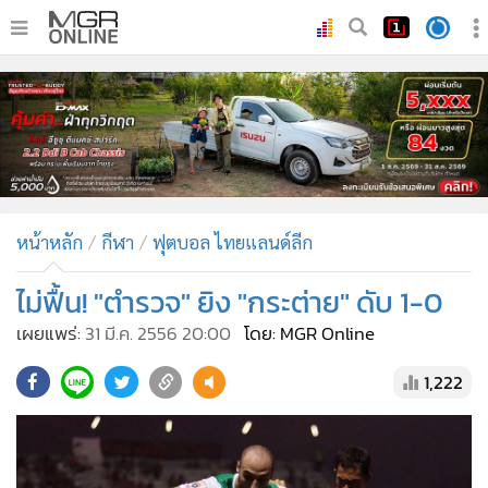
•
หน้าหลัก
•
ทันเหตุการณ์
•
ภาคใต้
•
ภูมิภาค
•
Online Section
หน้าหลัก
กีฬา
ฟุตบอล ไทยแลนด์ลีก
•
บันเทิง
•
ผู้จัดการรายวัน
ไม่ฟื้น! "ตำรวจ" ยิง "กระต่าย" ดับ 1-0
•
คอลัมนิสต์
เผยแพร่:
31 มี.ค. 2556 20:00
โดย: MGR Online
•
ละคร
1,222
•
CbizReview
•
Cyber BIZ
•
ผู้จัดกวน