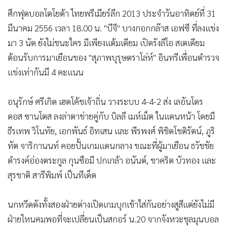
ศึกฟุตบอลโตโยต้า ไทยพรีเมียร์ลีก 2013 ประจำวันอาทิตย์ที่ 31
มีนาคม 2556 เวลา 18.00 น. "บีจี" บางกอกกล๊าส เอฟซี ที่ลงแข่ง
มา 3 นัด ยังไม่ชนะใคร มีเพียงแต้มเดียม เปิดรังลีโอ สเตเดียม
ต้อนรับการมาเยือนของ "สุภาพบุรุษตราโล่ห์" อินทรีเพื่อนตำรวจ
แข่งเท่ากันมี 4 คะแนน
อนุรักษ์ ศรีเกิด เฮดโค้ชเจ้าถิ่น วางระบบ 4-4-2 ส่ง เลอันโดร
ดอส ซานโตส ลงล่าตาข่ายคู่กับ บิลลี เมห์เม็ต ในแดนหน้า โดยมี
ธีรเทพ วิโนทัย, เอกพันธ์ อิทเสน และ พีรพงศ์ พิชิตโชติรัตน์, ภูริ
ทัต จาริกานนท์ คอยปั้นเกมแดนกลาง ขณะที่ผู้มาเยือน ธวัชชัย
ดำรงค์อ่องตระกูล กุนซือมี ปกเกล้า อนันต์, ชาคริต บัวทอง และ
สุรชาติ สารีพิมพ์ เป็นทีเด็ด
นกหวีดดังทั้งสองฝ่ายต่างเปิดเกมบุกเข้าใส่กันอย่างสูสีแต่ยังไม่มี
ฝ่ายไหนคมพอที่จะเปลี่ยนเป็นสกอร์ น.20 จากจังหวะชุลมุนบอล