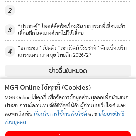
2
พัทยา ยูไนเต็ด 1-2 อาร์มี่ ยูไนเต็ด
สุพรรณบุรี เอฟซี 1-0 สมุทรสงคราม เอฟซี
“ปุรเชษฐ์” โพตส์ตัดพ้อเรื่องเงิน ระบุพวกพี่เลื่อนแล้ว
ชัยนาท เอฟซี 0-0 เชียงราย ยูไนเต็ด
3
เลื่อนอีก แต่แบงค์เขาไม่ให้เลื่อน
ราชบุรี มิตรผล เอฟซี 1-1 ชลบุรี เอฟซี
“ฉลามชล” เปิดตัว “เชาว์วัตน์ วีระชาติ” คัมแบ็คเสริม
4
แกร่งแดนกลาง ลุย ไทยลีก 2026/27
ข่าวอื่นในหมวด
MGR Online ใช้คุกกี้ (Cookies)
MGR Online ใช้คุกกี้ เพื่อจัดการข้อมูลส่วนบุคคลเพื่อนำเสนอ
ประสบการณ์คอนเทนต์ที่ดีที่สุดให้กับผู้อ่านบนเว็บไซต์ และ
แอพพลิเคชั่น
เงื่อนไขการใช้งานเว็บไซต์
และ
นโยบายสิทธิ
ส่วนบุคคล