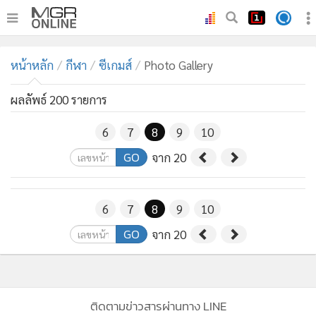
•
หน้าหลัก
หน้าหลัก
กีฬา
ซีเกมส์
Photo Gallery
•
ทันเหตุการณ์
•
ภาคใต้
ผลลัพธ์ 200 รายการ
•
ภูมิภาค
6
7
8
9
10
•
Online Section
GO
จาก 20
•
บันเทิง
•
ผู้จัดการรายวัน
•
คอลัมนิสต์
6
7
8
9
10
•
ละคร
GO
จาก 20
•
CbizReview
•
Cyber BIZ
•
ผู้จัดกวน
ติดตามข่าวสารผ่านทาง LINE