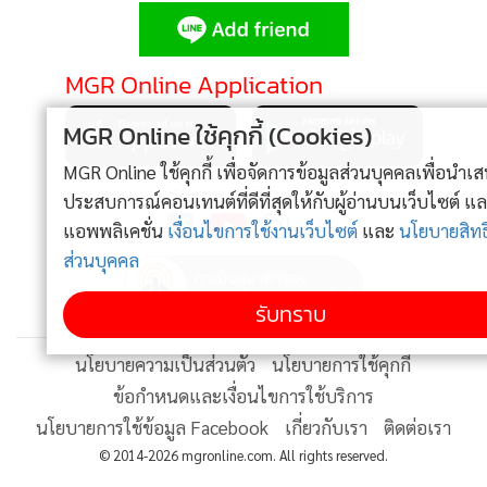
•
Good health & Well-being
•
Green Innovation & SD
•
Management & HR
MGR Online Application
•
MGR Live
MGR Online ใช้คุกกี้ (Cookies)
•
Infographic
•
การเมือง
MGR Online ใช้คุกกี้ เพื่อจัดการข้อมูลส่วนบุคคลเพื่อนำเสนอ
ติดตาม MGR Online
ประสบการณ์คอนเทนต์ที่ดีที่สุดให้กับผู้อ่านบนเว็บไซต์ และ
•
ท่องเที่ยว
แอพพลิเคชั่น
เงื่อนไขการใช้งานเว็บไซต์
และ
นโยบายสิทธิ
•
กีฬา
ส่วนบุคคล
•
ต่างประเทศ
•
Special Scoop
รับทราบ
•
เศรษฐกิจ-ธุรกิจ
นโยบายความเป็นส่วนตัว
นโยบายการใช้คุกกี้
•
จีน
ข้อกำหนดและเงื่อนไขการใช้บริการ
•
ชุมชน-คุณภาพชีวิต
นโยบายการใช้ข้อมูล Facebook
เกี่ยวกับเรา
ติดต่อเรา
•
อาชญากรรม
© 2014-2026 mgronline.com. All rights reserved.
•
Motoring