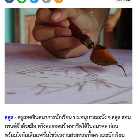
•
Good health & Well-being
•
Green Innovation & SD
•
Management & HR
•
MGR Live
•
Infographic
•
การเมือง
•
ท่องเที่ยว
•
กีฬา
•
ต่างประเทศ
•
Special Scoop
•
เศรษฐกิจ-ธุรกิจ
•
จีน
•
ชุมชน-คุณภาพชีวิต
สตูล -
ครูถอดจินตนาการนักเรียน ร.ร.อนุบาลมะนัง จ.สตูล สอน
•
อาชญากรรม
เพนต์ผ้าด้วยมือ หวังต่อยอดสร้างอาชีพได้ในอนาคต ก่อน
•
Motoring
พร้อมใจกันเดินแฟชั่นโชว์ผลงานสวยหล่อทั้งครู และนักเรียน