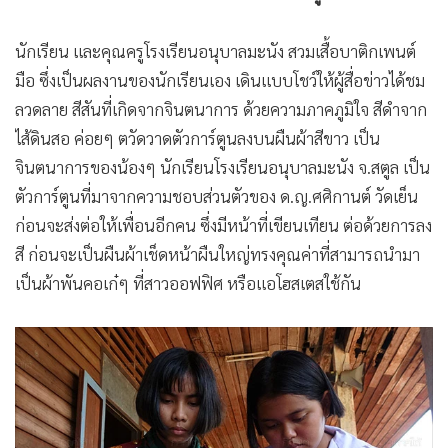
•
เกม
•
วิทยาศาสตร์
นักเรียน และคุณครูโรงเรียนอนุบาลมะนัง สวมเสื้อบาติกเพนต์
•
SMEs
มือ ซึ่งเป็นผลงานของนักเรียนเอง เดินแบบโชว์ให้ผู้สื่อข่าวได้ชม
ลวดลาย สีสันที่เกิดจากจินตนาการ ด้วยความภาคภูมิใจ สีดำจาก
•
หุ้น
ไส้ดินสอ ค่อยๆ ตวัดวาดตัวการ์ตูนลงบนผืนผ้าสีขาว เป็น
•
อินโดจีน
จินตนาการของน้องๆ นักเรียนโรงเรียนอนุบาลมะนัง จ.สตูล เป็น
•
กองทุนรวม
ตัวการ์ตูนที่มาจากความชอบส่วนตัวของ ด.ญ.ศศิกานต์ วัดเย็น
•
Celeb Online
ก่อนจะส่งต่อให้เพื่อนอีกคน ซึ่งมีหน้าที่เขียนเทียน ต่อด้วยการลง
•
Factcheck
สี ก่อนจะเป็นผืนผ้าเช็ดหน้าผืนใหญ่ทรงคุณค่าที่สามารถนำมา
•
ญี่ปุ่น
เป็นผ้าพันคอเก๋ๆ ที่สาวออฟฟิศ หรือแอโฮสเตสใช้กัน
•
News1
•
Gotomanager