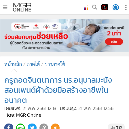
•
หน้าหลัก
•
ทันเหตุการณ์
•
ภาคใต้
•
ภูมิภาค
•
Online Section
หน้าหลัก
ภาคใต้
ข่าวภาคใต้
•
บันเทิง
•
ผู้จัดการรายวัน
ครูถอดจินตนาการ นร.อนุบาลมะนัง
•
คอลัมนิสต์
สอนเพนต์ผ้าด้วยมือสร้างอาชีพใน
•
ละคร
อนาคต
•
CbizReview
เผยแพร่:
21 พ.ค. 2561 12:13
ปรับปรุง:
21 พ.ค. 2561 12:56
•
Cyber BIZ
โดย: MGR Online
•
ผู้จัดกวน
712