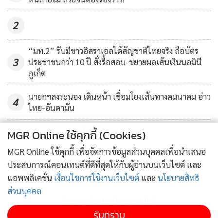
จัดเก็บ บริการทั่วไป สมาชิกในกลุ่มมีความสำคัญทุกคนเหมือน
2
กันหมด ส่วนบาติกแฮนด์เพนต์ ส่วนใหญ่ที่ทำเป็นลายดอกไม้
ลายกราฟิก ลายอิสระไม่เหมือนใคร เป็นพัฒนาการของนักเรียน
“มท.2” รับมีชาวอิสราเอลได้สัญชาติไทยจริง ถือบัตร
และต่อไปจะวาดลายฟอสซิลมาใช้ เพราะสตูลได้เป็นอุทยานธรณี
3
ประชาชนกว่า 10 ปี สั่งรื้อสอบ-ขยายผลเส้นเงินนอมินี
โลกแล้ว จึงอยากนำตัวนี้มาเป็นสัญลักษณ์ของ จ.สตูล ในการ
ภูเก็ต
โปรโมตขายได้ด้วย
นายกฯลงระนอง เดินหน้า เชื่อมโยงเส้นทางคมนาคม อ่าว
4
ไทย-อันดามัน
ข่าวอื่นในหมวด
MGR Online ใช้คุกกี้ (Cookies)
MGR Online ใช้คุกกี้ เพื่อจัดการข้อมูลส่วนบุคคลเพื่อนำเสนอ
ประสบการณ์คอนเทนต์ที่ดีที่สุดให้กับผู้อ่านบนเว็บไซต์ และ
แอพพลิเคชั่น
เงื่อนไขการใช้งานเว็บไซต์
และ
นโยบายสิทธิ
ส่วนบุคคล
ติดตามข่าวสารผ่านทาง LINE
รับทราบ