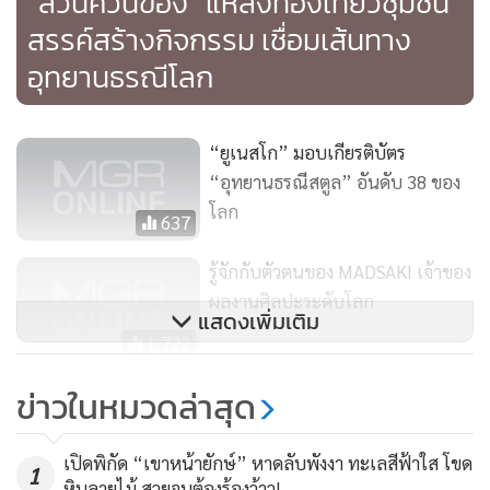
“สวนควนข้อง” แหล่งท่องเที่ยวชุมชน
สรรค์สร้างกิจกรรม เชื่อมเส้นทาง
อุทยานธรณีโลก
“ยูเนสโก” มอบเกียรติบัตร
“อุทยานธรณีสตูล” อันดับ 38 ของ
โลก
637
รู้จักกับตัวตนของ MADSAKI เจ้าของ
นางซมา โย๊ะหมาด ครูชำนาญการ โรงเรียนอนุบาลมะนัง ซึ่งเป็น
ผลงานศิลปะระดับโลก
แสดงเพิ่มเติม
ครูผู้ฝึกสอนการเพนต์ผ้าบาติกให้แก่นักเรียนในชั่วโมงนี้ กล่าวว่า
1,722
ลักษณะของการเรียนรู้ เป็นการเรียนรู้แบบกลุ่ม สมาชิกในกลุ่ม
ไม่ได้เป็นคนเก่งทุกเรื่อง มีความสามารถคนละด้าน สามารถสร้าง
เสียดาย! ผู้ว่าฯ ลำปาง สั่งลบแล้ว
ข่าวในหมวดล่าสุด
ภาพแอ็บสแตรกใต้สะพานรัษฎา(ชม
ชิ้นงานมาได้โดยคน 10 กว่าคน โดยแบ่งหน้าที่กันดึงเฟรม บาง
คลิป)
คนเขียนเทียนไม่ได้ แต่วาดกับดินสอได้ บางคนลงสีได้จากแบบที่
1,778
เปิดพิกัด “เขาหน้ายักษ์” หาดลับพังงา ทะเลสีฟ้าใส โขด
1
เพื่อนเขียนแล้ว บางคนทำอะไรไม่ได้เลย ก็ทำหน้าที่ซัก ต้ม รีด
หินลายไม้ สวยจนต้องร้องว้าว!