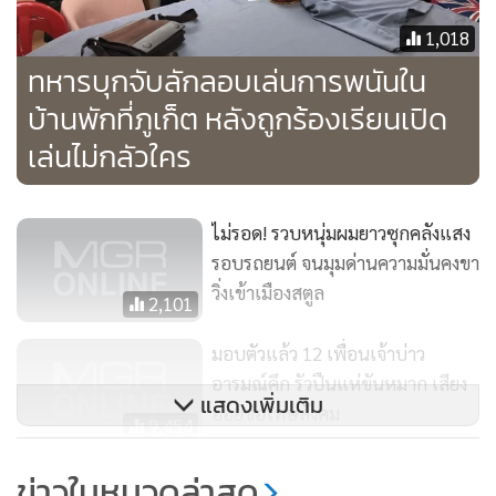
1,018
ทหารบุกจับลักลอบเล่นการพนันใน
บ้านพักที่ภูเก็ต หลังถูกร้องเรียนเปิด
เล่นไม่กลัวใคร
ไม่รอด! รวบหนุ่มผมยาวซุกคลังแสง
รอบรถยนต์ จนมุมด่านความมั่นคงขา
วิ่งเข้าเมืองสตูล
2,101
มอบตัวแล้ว 12 เพื่อนเจ้าบ่าว
อารมณ์คึก รัวปืนแห่ขันหมาก เสียง
แสดงเพิ่มเติม
อ่อยขอโทษสังคม
9,454
ตร.ล้อมบ้านจู่โจมจับสายส่งยาเสพ
ข่าวในหมวดล่าสุด