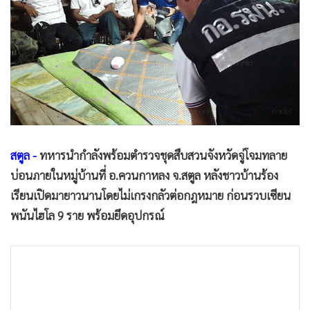
•
Good health & Well-being
•
Green Innovation & SD
•
Management & HR
•
MGR Live
•
Infographic
•
การเมือง
•
ท่องเที่ยว
•
กีฬา
สตูล -
ทหารนำกำลังพร้อมตำรวจชุดสืบสวนจังหวัดจู่โจมทลาย
•
ต่างประเทศ
บ่อนภายในหมู่บ้านที่ อ.ควนกาหลง จ.สตูล หลังชาวบ้านร้อง
•
Special Scoop
เรียนเปิดมายาวนานโดยไม่เกรงกลัวต่อกฎหมาย ก่อนรวบเซียน
•
เศรษฐกิจ-ธุรกิจ
พนันไฮโล 9 ราย พร้อมยึดอุปกรณ์
•
จีน
•
ชุมชน-คุณภาพชีวิต
•
อาชญากรรม
•
Motoring