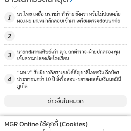
ติด ทึ่งกระโดดหน้าต่างชั้น 2
พยายามหนีแต่ไม่รอด
1,543
นร.ไทย เหยื่อ นร.พม่า ทำร้าย ยังผวา หวั่นไม่ปลอดภัย
1
ผอ.เผย นร.พม่าลักลอบเข้ามา เตรียมตรวจสอบนกต่อ
2
นายกสมาคมศิษย์เก่า ญว. ถกตำรวจ-ฝ่ายปกครอง คุม
3
เข้มความปลอดภัยโรงเรียน
“มท.2” รับมีชาวอิสราเอลได้สัญชาติไทยจริง ถือบัตร
4
ประชาชนกว่า 10 ปี สั่งรื้อสอบ-ขยายผลเส้นเงินนอมินี
ภูเก็ต
ข่าวอื่นในหมวด
MGR Online ใช้คุกกี้ (Cookies)