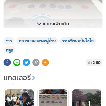
แสดงเพิ่มเติม
ข่าว
ทลายบ่อนกลางหมู่บ้าน
รวบเซียนพนันไฮโล
สตูล
2,110
แกลเลอรี
+1