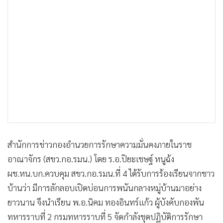
•
เกม
•
วิทยาศาสตร์
•
SMEs
•
หุ้น
•
อินโดจีน
•
กองทุนรวม
•
Celeb Online
•
Factcheck
•
ญี่ปุ่น
สำนักการข่าวกองอำนวยการรักษาความมั่นคงภายในราช
•
News1
อาณาจักร (สขว.กอ.รมน.) โดย ร.อ.ปิยะเชษฐ์ หนูฉ้ง
•
Gotomanager
ผช.หน.บก.ควบคุม สขว.กอ.รมน.ที่ 4 ได้รับการร้องเรียนจากชาว
บ้านว่า มีการลักลอบเปิดบ่อนการพนันกลางหมู่บ้านมาอย่าง
ยาวนาน จึงนำเรียน พ.อ.นิคม ทองอินทร์แก้ว ผู้บังคับกองพัน
ทหารราบที่ 2 กรมทหารราบที่ 5 จัดกำลังชุดปฏิบัติการรักษา