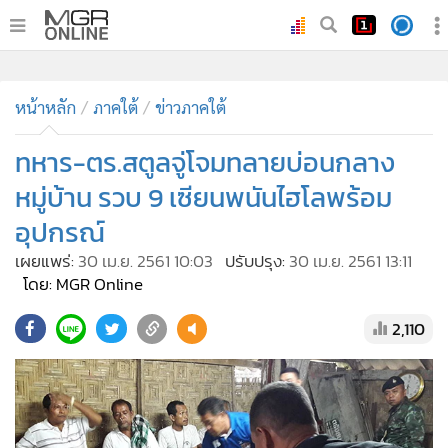
•
หน้าหลัก
•
หน้าหลัก
ทันเหตุการณ์
ภาคใต้
ข่าวภาคใต้
•
ภาคใต้
ทหาร-ตร.สตูลจู่โจมทลายบ่อนกลาง
•
ภูมิภาค
หมู่บ้าน รวบ 9 เซียนพนันไฮโลพร้อม
•
Online Section
อุปกรณ์
•
บันเทิง
เผยแพร่:
30 เม.ย. 2561 10:03
ปรับปรุง:
30 เม.ย. 2561 13:11
•
ผู้จัดการรายวัน
โดย: MGR Online
•
คอลัมนิสต์
•
ละคร
2,110
•
CbizReview
•
Cyber BIZ
•
ผู้จัดกวน