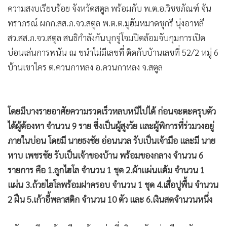
ความสงบเรียบร้อย จังหวัดสตูล พร้อมกับ พ.ต.อ.วิชชภัณฑ์ จัน
ทราภรณ์ ผกก.สส.ภ.จว.สตูล พ.ต.ต.มูฮัมหมาดชุกรี นุ่งอาหลี
สว.สส.ภ.จว.สตูล สนธิกำลังกันบุกจู่โจมปิดล้อมจับกุมการเปิด
บ่อนเล่นการพนัน ณ ขนำไม่มีเลขที่ ติดกับบ้านเลขที่ 52/2 หมู่ 6
บ้านเขาไคร ต.ควนกาหลง อ.ควนกาหลง จ.สตูล
โดยมีบางรายอาศัยความรวดเร็วหลบหนีไปได้ ก่อนจะตะครุบตัว
ได้ผู้ต้องหา จำนวน 9 ราย ซึ่งเป็นผู้สูงวัย และผู้พิการที่ร่วมวงอยู่
ภายในบ่อน โดยมี นายธงชัย อ่อนนวล รับเป็นเจ้ามือ และมี นาย
หาบ เพชรชัย รับเป็นเจ้าของบ้าน พร้อมของกลาง จำนวน 6
รายการ คือ 1.ลูกไฮโล จำนวน 1 ชุด 2.ผ้าแผ่นแต้ม จำนวน 1
แผ่น 3.ถ้วยไฮโลพร้อมฝาครอบ จำนวน 1 ชุด 4.เสื่อปูพื้น จำนวน
2 ฝืน 5.เก้าอี้พลาสติก จำนวน 10 ตัว และ 6.เงินสดจำนวนหนึ่ง