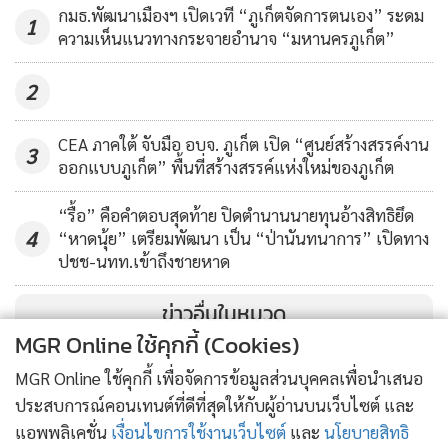
พ.ต.อ.ทัศนัย กล่าวต่อไปว่า สิ่งที่จะเพิ่มเติมในป่าตอง เพื่อเพิ่ม
กมธ.พัฒนาเมืองฯ เปิดเวที “ภูเก็ตจัดการตนเอง” ระดม
1
ศักยภาพการดูแลความปลอดภัยให้แก้ประชาชน และนักท่อง
ความเห็นแนวทางกระจายอำนาจ “มหานครภูเก็ต”
เที่ยว คือ การเพิ่มกล้องวงจรปิด หรือ CCTV ในพื้นที่เสี่ยง โดย
เฉพาะริมชายหาดป่าตอง ตอนนี้กำลังอยู่ระหว่างการประสานกับ
2
ทางเทศบาลเพื่อหาผู้สนับสนุนเรื่องกล้อง โดยมีคนที่พร้อมจะ
CEA ภาคใต้ จับมือ อบจ. ภูเก็ต เปิด “ศูนย์สร้างสรรค์งาน
สนับสนุนอยู่แล้ว แต่จะต้องมาคุยกันในเรื่องของการเชื่อม
3
ออกแบบภูเก็ต” พื้นที่สร้างสรรค์แห่งใหม่ของภูเก็ต
สัญญาณกับศูนย์ของทางราชการ เช่น เทศบาล โดยเรื่องนี้จะรีบ
ดำเนินการติดตั้งกล้องให้เร็วที่สุด ต่อไปถ้าเราสามารถติดตั้งบน
“รื้อ” คือคำตอบสุดท้าย ปิดตำนานนายทุนอ้างสิทธิยึด
หาดได้เชื่อว่าเหตุต่างๆ ที่ไม่ดีบนหาดก็จะไม่เกิดขึ้น
4
“หาดนุ้ย” เตรียมพัฒนา เป็น “ป่านันทนาการ” เปิดทาง
ปชช-นทท.เข้าถึงชายหาด
ข่าวอื่นในหมวด
MGR Online ใช้คุกกี้ (Cookies)
MGR Online ใช้คุกกี้ เพื่อจัดการข้อมูลส่วนบุคคลเพื่อนำเสนอ
ประสบการณ์คอนเทนต์ที่ดีที่สุดให้กับผู้อ่านบนเว็บไซต์ และ
แอพพลิเคชั่น
เงื่อนไขการใช้งานเว็บไซต์
และ
นโยบายสิทธิ