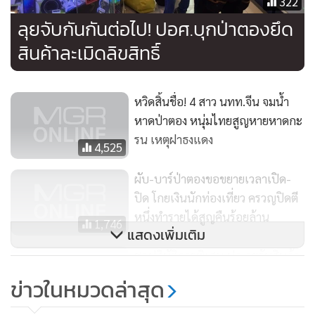
322
ลุยจับกันกันต่อไป! ปอศ.บุกป่าตองยึด
สินค้าละเมิดลิขสิทธิ์
หวิดสิ้นชื่อ! 4 สาว นทท.จีน จมน้ำ
หาดป่าตอง หนุ่มไทยสูญหายหาดกะ
รน เหตุฝาธงแดง
4,525
สำหรับการสร้างความมั่นใจให้แก่นักท่องเที่ยว ขณะนี้ทาง สภ.ป่า
ตอง ได้ออกมาตรการต่างๆ ในการดูแลความปลอดภัยนักท่อง
ผับ-บาร์ป่าตองขอขยายเวลาเปิด-
เที่ยว มีการจัดทำป้ายเตือนจุดลงเล่นน้ำบริเวณหาดปาตอง มีการ
ปิด โกยเงินนักท่องเที่ยว ครวญปิดตี
เพิ่มกำลังสายตรวจ โดยเฉพาะเวลากลางคืน จุดตรวจตามร้านค้า
หนึ่งทำรายได้สูญคืนร้อยล้าน
1,746
แสดงเพิ่มเติม
ร้านสะดวกซื้อ ตามชายหาด และสถานที่เปลี่ยว มีการเพิ่มไฟส่อง
สว่าง มีเจ้าหน้าที่เดินตรวจตลอดเพื่อป้องกันปัญหาด้าน
ชุดปฏิบัติการพิเศษ ปค.ลุยจับสินค้า
ละเมิดลิขสิทธิ์หลังพบขายเกลื่อนป่า
อาชญากรรม
ข่าวในหมวดล่าสุด
ตอง
947