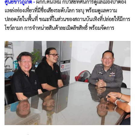
•
Good health & Well-being
ศูนย์ข่าวภูเก็ต -
ผกก.คนใหม่ กับวิสัยทัศน์การดูแลเมืองป่าตอง
•
Green Innovation & SD
แหล่งท่องเที่ยวที่มีชื่อเสียงระดับโลก ระบุ พร้อมดูแลความ
•
Management & HR
ปลอดภัยในพื้นที่ ขณะที่ในส่วนของสถานบันเทิงที่ปล่อยให้มีการ
โชว์ลามก การจำหน่ายสินค้าละเมิดลิขสิทธิ์ พร้อมจัดการ
•
MGR Live
•
Infographic
•
การเมือง
•
ท่องเที่ยว
•
กีฬา
•
ต่างประเทศ
•
Special Scoop
•
เศรษฐกิจ-ธุรกิจ
•
จีน
•
ชุมชน-คุณภาพชีวิต
•
อาชญากรรม
•
Motoring