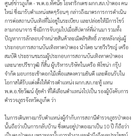
ศูนย์ข่าวภูเก็ต - พ.ต.อ.ทัศนัย โอฬาริกเดช ผกก.สภ.ป่าตอง คน
•
เกม
ใหม่ ซึ่งมารับตำแหน่งสดๆร้อนๆ กล่าวถึงมาตรการการดำเนิน
•
วิทยาศาสตร์
การต่อสถานบันเทิงที่ไม่อยู่ในระเบียบ และปล่อยให้มีการโชว์
•
SMEs
ลามกอนาจาร ซึ่งมีการจับกุมไปเมื่อสัปดาห์ที่ผ่านมา รวมทั้ง
•
หุ้น
ปัญหาการลักลอบจำหน่ายสินค้าละเมิดลิขสิทธิ์ ภายหลังกลุ่มผู้
•
อินโดจีน
ประกอบการสถานบันเทิงหาดป่าตอง นำโดย นายวีรวิชญ์ เครือ
•
กองทุนรวม
สมบัติ ประธานชมรมผู้ประกอบการสถานบันเทิงหาดป่าตอง
•
Celeb Online
และนายปรีชาวุฒิ กี่สิ้น ผู้บริหารบริษัทในเครือ พิโซน่า กรุ๊ป
•
Factcheck
จำกัด มอบกระเช้าดอกไม้เพื่อแสดงความยินดี และต้อนรับใน
•
ญี่ปุ่น
โอกาสได้รับแต่งตั้งให้ดำรงตำแหน่ง ผกก.สภ.กะทู้ แทน
•
News1
พ.ต.อ.ชัยวัฒน์ อุ้ยคำ ที่ได้เลือนตำแหน่งไปเป็น รองผู้บังคับการ
•
Gotomanager
ตำรวจภูธรจังหวัดภูเก็ต ว่า
ในการเดินทางมารับตำแหน่งผู้กำกับการสถานีตำรวจภูธรป่าตอง
นั้นถือว่าเป็นการกลับบ้าน ซึ่งตนอยู่ปาตองมาเป็น 10 ปี ก็ถือว่า
เป็นคนป่าตอง เพราะฉะนั้นการทำงานจะคำนึงถึงผลประโยชน์