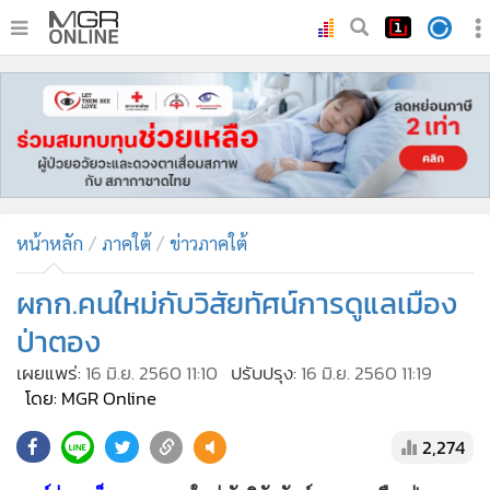
•
หน้าหลัก
•
ทันเหตุการณ์
•
ภาคใต้
•
ภูมิภาค
•
Online Section
หน้าหลัก
ภาคใต้
ข่าวภาคใต้
•
บันเทิง
•
ผู้จัดการรายวัน
ผกก.คนใหม่กับวิสัยทัศน์การดูแลเมือง
•
คอลัมนิสต์
ป่าตอง
•
ละคร
เผยแพร่:
16 มิ.ย. 2560 11:10
ปรับปรุง:
16 มิ.ย. 2560 11:19
•
CbizReview
โดย: MGR Online
•
Cyber BIZ
2,274
•
ผู้จัดกวน