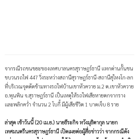
จากรณีรถขนขยะของเทศบาลนครสุราษฎร์ธานี แหกด่านกั้นชน
ขบวนรถไฟ 447 วิ่งระหว่างสถานีสุราษฎร์ธานี-สถานีสุไหงโก-ลก
ที่บริเวณจุดตัดข้ามทางรถไฟบ้านเขาหัวควาย ม.2 ต.เขาหัวควาย
อ.พุนพิน จ.สุราษฎร์ธานี เป็นเหตุให้รถไฟเสียหายตกจากราง
และพลิกคว่ำ จำนวน 2 โบกี้ มีผู้เสียชีวิต 1 บาดเจ็บ 8 ราย
ล่าสุด เช้าวันนี้ (20 เม.ย.) นายธีระกิจ หวังมุธิตากุล นายก
เทศมนตรีนครสุราษฎร์ธานี เปิดเผยต่อผู้สื่อข่าวว่า จากกรณีดัง