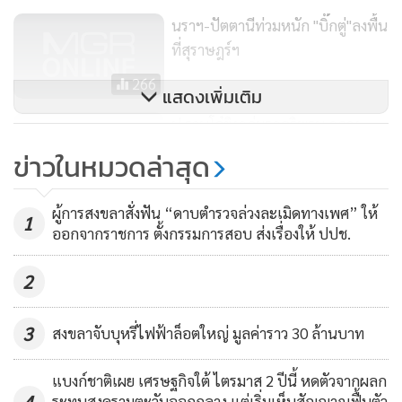
นราฯ-ปัตตานีท่วมหนัก "บิ๊กตู่"ลงพื้น
ที่สุราษฎร์ฯ
266
แสดงเพิ่มเติม
ป.รวบโจ๋ยิงถล่มรถอริพรุน กลาง
เมืองสุราษฎร์ฯ หลังหนีกบดาน
ข่าวในหมวดล่าสุด
กทม.พบมีหมายจับคดีฆ่าคนตายอีก
4,177
คดี
ผู้การสงขลาสั่งฟัน “ดาบตำรวจล่วงละเมิดทางเพศ” ให้
1
ออกจากราชการ ตั้งกรรมการสอบ ส่งเรื่องให้ ปปช.
2
3
สงขลาจับบุหรี่ไฟฟ้าล็อตใหญ่ มูลค่าราว 30 ล้านบาท
แบงก์ชาติเผย เศรษฐกิจใต้ ไตรมาส 2 ปีนี้ หดตัวจากผลก
4
ระทบสงครามตะวันออกกลาง แต่เริ่มเห็นสัญญาณฟื้นตัว