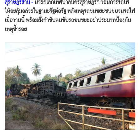
•
Good health & Well-being
สุราษฎร์ธานี -
นายกเล็กเทศบาลนครสุราษฎร์ฯ วอนการรถไฟ
•
Green Innovation & SD
ให้อะลุ้มอล่วยในฐานะรัฐต่อรัฐ หลังเหตุรถขนขยะชนขบวนรถไฟ
•
Management & HR
เมื่อวานนี้ พร้อมสั่งกำชับคนขับรถขนขยะอย่าประมาทป้องกัน
เหตุซ้ำรอย
•
MGR Live
•
Infographic
•
การเมือง
•
ท่องเที่ยว
•
กีฬา
•
ต่างประเทศ
•
Special Scoop
•
เศรษฐกิจ-ธุรกิจ
•
จีน
•
ชุมชน-คุณภาพชีวิต
•
อาชญากรรม
•
Motoring