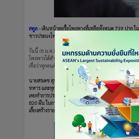
•
อินโดจีน
•
กองทุนรวม
•
Celeb Online
สตูล -
เดินหน้าลุยรื้อโพงพางที่เหลือทั้งหมด 739 ปาก ใน
•
Factcheck
ชาวประมงโพงพางสำเร็จ แม้บางส่วนยันดื้อไม่ยอมเปลี่ย
•
ญี่ปุ่น
•
News1
วันนี้ (8 ม.ค.) จังหวัดสตูล เดินหน้ารื้อโพงพางที่เหลือ
•
Gotomanager
โพงพางได้สำเร็จในพื้นที่ ต.ตันหยงโป อ.เมืองสตูล แม้ยัง
เชื่อว่าทุกคนต้องเข้าใจว่าเจ้าหน้าที่ต้องทำตามกฎหมาย
นายสรเดช สุนทรารชุน รองผู้ว่าราชการจังหวัดสตูล พร้
ทหาร และทุกฝ่ายที่เกี่ยวข้องร่วมกันส่งมอบเครื่องมือปร
เคยทำการประมงโพงพาง เป้าหมาย จำนวน 44 ราย ที่เลิกแล
820 ผืน ในการสร้างรายได้รายวัน รายเดือน และการเลี้ย
เลี้ยงสร้างรายได้รายปี