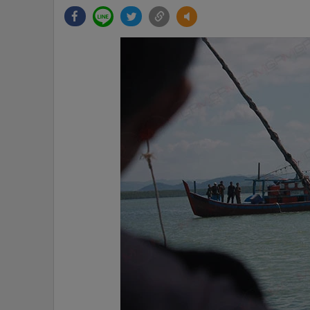
•
Management & HR
•
MGR Live
•
Infographic
•
การเมือง
•
ท่องเที่ยว
•
กีฬา
•
ต่างประเทศ
•
Special Scoop
•
เศรษฐกิจ-ธุรกิจ
•
จีน
•
ชุมชน-คุณภาพชีวิต
•
อาชญากรรม
•
Motoring
•
เกม
•
วิทยาศาสตร์
•
SMEs
•
หุ้น