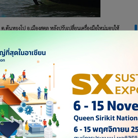
 ต.ตันหยงโป อ.เมืองสตูล หลังปรับเปลี่ยนเครื่องมือใหม่มอบให้
น
ทั้งหมด 739 ปาก หลังจัดหาเครื่องมือมาปรับเปลี่ยนให้ชาวประมง
มีชาวประมงบางกลุ่มที่ยังดื้อดึงไม่ยินยอมในการปรับเปลี่ยน โดย
อมด้วย นายประพันธ์ ลีปายะคุณ ประมงจังหวัดสตูล พร้อมตำรวจ
ะมงอวนลอยกุ้ง ตามโครงการ กยจ. ให้แก่กลุ่มชาวประมงพื้นบ้านที่
้วมีการปรับเปลี่ยนเป็นเครื่องมือที่ถูกกฎหมาย เช่น อวนลอยกุ้ง
งหอยแครง โดยได้สนับสนุนพันธุ์หอย จำนวน 18 ตัน เพื่อนำไป