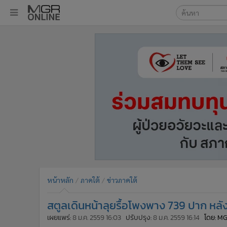
เลือกเครื่องมือท
•
หน้าหลัก
ค้นหา
•
ทันเหตุการณ์
Google
•
ภาคใต้
•
ภูมิภาค
MGR Onl
•
Online Section
ค้นหาขั
•
บันเทิง
•
ผู้จัดการรายวัน
•
คอลัมนิสต์
•
ละคร
•
CbizReview
•
Cyber BIZ
หน้าหลัก
ภาคใต้
ข่าวภาคใต้
•
ผู้จัดกวน
สตูลเดินหน้าลุยรื้อโพงพาง 739 ปาก หลัง
•
Good health & Well-being
•
Green Innovation & SD
เผยแพร่:
8 ม.ค. 2559 16:03
ปรับปรุง:
8 ม.ค. 2559 16:14
โดย: M