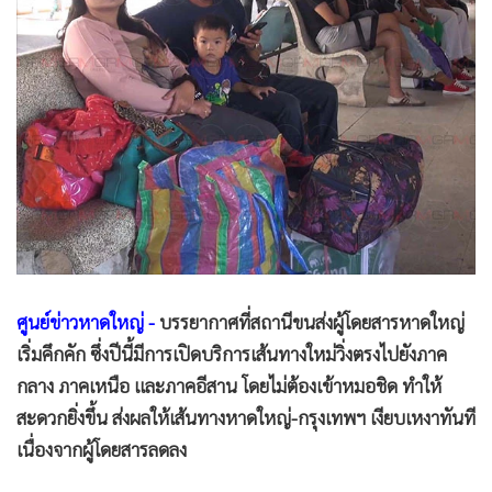
•
Good health & Well-being
•
Green Innovation & SD
•
Management & HR
•
MGR Live
•
Infographic
•
การเมือง
•
ท่องเที่ยว
•
กีฬา
•
ต่างประเทศ
ศูนย์ข่าวหาดใหญ่ -
บรรยากาศที่สถานีขนส่งผู้โดยสารหาดใหญ่
•
Special Scoop
เริ่มคึกคัก ซึ่งปีนี้มีการเปิดบริการเส้นทางใหม่วิ่งตรงไปยังภาค
•
เศรษฐกิจ-ธุรกิจ
กลาง ภาคเหนือ และภาคอีสาน โดยไม่ต้องเข้าหมอชิด ทำให้
•
จีน
สะดวกยิ่งขึ้น ส่งผลให้เส้นทางหาดใหญ่-กรุงเทพฯ เงียบเหงาทันที
•
ชุมชน-คุณภาพชีวิต
เนื่องจากผู้โดยสารลดลง
•
อาชญากรรม
•
Motoring