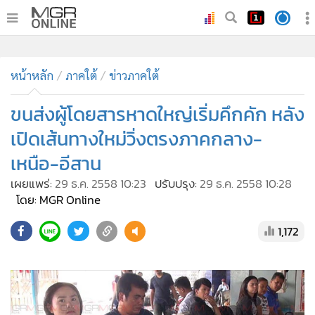
•
หน้าหลัก
•
หน้าหลัก
ทันเหตุการณ์
ภาคใต้
ข่าวภาคใต้
•
ภาคใต้
ขนส่งผู้โดยสารหาดใหญ่เริ่มคึกคัก หลัง
•
ภูมิภาค
เปิดเส้นทางใหม่วิ่งตรงภาคกลาง-
•
Online Section
เหนือ-อีสาน
•
บันเทิง
เผยแพร่:
29 ธ.ค. 2558 10:23
ปรับปรุง:
29 ธ.ค. 2558 10:28
•
ผู้จัดการรายวัน
โดย: MGR Online
•
คอลัมนิสต์
•
ละคร
1,172
•
CbizReview
•
Cyber BIZ
•
ผู้จัดกวน