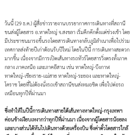
•
เกม
วันนี้ (29 ธ.ค.) ผู้สื่อข่าวรายงานบรรยากาศการเดินทางที่สถานี
•
วิทยาศาสตร์
ขนส่งผู้โดยสาร อ.หาดใหญ่ จ.สงขลา เริ่มคึกคักตั้งแต่ช่วงเช้า โดย
•
SMEs
มีประชาชนมารอขึ้นรถโดยสารเดินทางกลับภูมิลำเนาเพื่อไปร่วม
เทศกาลส่งท้ายปีเก่าต้อนรับปีใหม่ โดยในปีนี้ การเดินทางสะดวก
•
หุ้น
มากขึ้น เนื่องจากมีการเปิดเส้นทางรถทัวร์โดยสารวิ่งตรงทั้งภาค
•
อินโดจีน
กลาง ภาคเหนือ และภาคอีสาน เช่น หาดใหญ่-บึงกาฬ
•
กองทุนรวม
หาดใหญ่-เชียงราย-แม่สาย หาดใหญ่-ระยอง และหาดใหญ่-
•
Celeb Online
โคราช โดยที่ไม่ต้องนั่งรถเข้าสถานีขนส่งหมอชิด เพื่อไปต่อรถ
•
Factcheck
เหมือนทุกปีที่ผ่านมา
•
ญี่ปุ่น
•
News1
ซึ่งทำให้ในปีนี้การเดินทางสายใต้เส้นทางหาดใหญ่-กรุงเทพฯ
•
Gotomanager
ค่อนข้างเงียบเหงากว่าทุกปีที่ผ่านมา เนื่องจากผู้โดยสารน้อยลง
และบางส่วนได้หันไปเดินทางด้วยเครื่องบิน ซึ่งค่าตั๋วโดยสารใกล้
เคียงกับราคาตั๋วรถทัวร์ ในขณะที่บรรยากาศการเดินทางในเส้น
ทางที่เป็นจังหวัดท่องเที่ยวต่างๆ ของภาคใต้ เช่น สตูล กระบี่