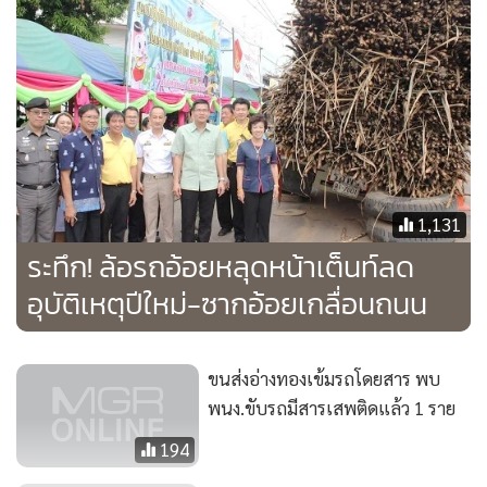
1,131
ระทึก! ล้อรถอ้อยหลุดหน้าเต็นท์ลด
อุบัติเหตุปีใหม่-ซากอ้อยเกลื่อนถนน
ขนส่งอ่างทองเข้มรถโดยสาร พบ
พนง.ขับรถมีสารเสพติดแล้ว 1 ราย
194
ตร.สามร้อยยอดปล่อยแถวปราบ
อาชญากรรมช่วงปีใหม่
235