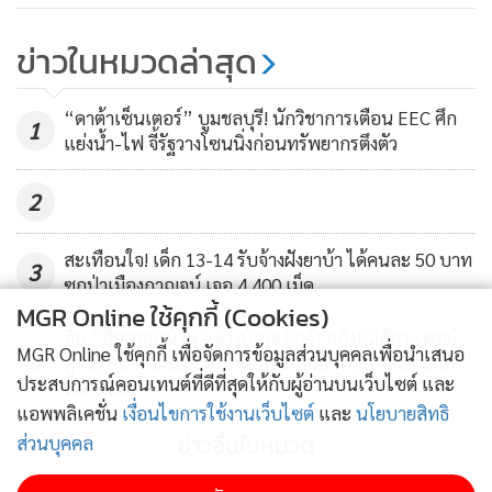
ทหารพรานปะทะคาราวานยานรกว้า
แดงสนั่นป่าแม่อาย เป่าทิ้งคาที่ 2 ศพ
ข่าวในหมวดล่าสุด
1,284
“ดาต้าเซ็นเตอร์” บูมชลบุรี! นักวิชาการเตือน EEC ศึก
1
แย่งน้ำ-ไฟ จี้รัฐวางโซนนิ่งก่อนทรัพยากรตึงตัว
2
สะเทือนใจ! เด็ก 13-14 รับจ้างฝังยาบ้า ได้คนละ 50 บาท
3
ซุกป่าเมืองกาญจน์ เจอ 4,400 เม็ด
MGR Online ใช้คุกกี้ (Cookies)
สิ้น “สีดอทองม้วน” ช้างป่าวัย 50 ปี หลังทีมสัตวแพทย์
MGR Online ใช้คุกกี้ เพื่อจัดการข้อมูลส่วนบุคคลเพื่อนำเสนอ
4
ดูแลรักษาต่อเนื่อง เบื้องต้นพบปอดติดเชื้อ-แผลกดทับ
ประสบการณ์คอนเทนต์ที่ดีที่สุดให้กับผู้อ่านบนเว็บไซต์ และ
หลายแห่ง
แอพพลิเคชั่น
เงื่อนไขการใช้งานเว็บไซต์
และ
นโยบายสิทธิ
ข่าวอื่นในหมวด
ส่วนบุคคล