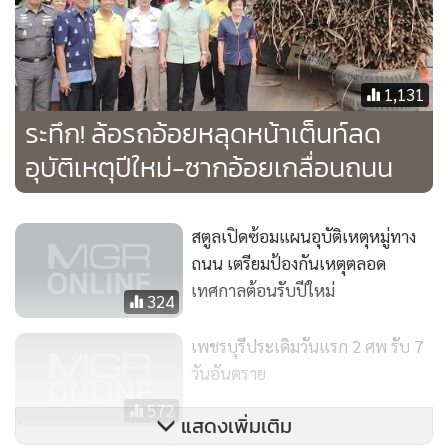
1,131
ระทึก! ล้อรถอ้อยหลุดหน้าเต็นท์ลด
อุบัติเหตุปีใหม่-ซากอ้อยเกลื่อนถนน
สตูลเปิดซ้อมแผนอุบัติเหตุหมู่ทาง
ถนน เตรียมป้องกันเหตุตลอด
เทศกาลต้อนรับปีใหม่
324
เพชรบุรีประเดิมวันแรก 2 ศพ รับ 7
วันอันตราย
572
แสดงเพิ่มเติม