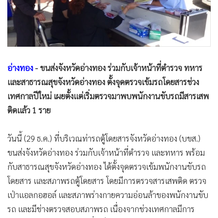
•
Good health & Well-being
•
Green Innovation & SD
•
Management & HR
•
MGR Live
•
Infographic
อ่างทอง
- ขนส่งจังหวัดอ่างทอง ร่วมกับเจ้าหน้าที่ตำรวจ ทหาร
•
การเมือง
และสาธารณสุขจังหวัดอ่างทอง ตั้งจุดตรวจเข้มรถโดยสารช่วง
•
ท่องเที่ยว
เทศกาลปีใหม่ เผยตั้งแต่เริ่มตรวจมาพบพนักงานขับรถมีสารเสพ
•
กีฬา
ติดแล้ว 1 ราย
•
ต่างประเทศ
•
Special Scoop
วันนี้ (29 ธ.ค.) ที่บริเวณท่ารถตู้โดยสารจังหวัดอ่างทอง (บขส.)
•
เศรษฐกิจ-ธุรกิจ
ขนส่งจังหวัดอ่างทอง ร่วมกับเจ้าหน้าที่ตำรวจ และทหาร พร้อม
•
จีน
กับสาธารณสุขจังหวัดอ่างทอง ได้ตั้งจุดตรวจเข้มพนักงานขับรถ
โดยสาร และสภาพรถตู้โดยสาร โดยมีการตรวจสารเสพติด ตรวจ
•
ชุมชน-คุณภาพชีวิต
เป่าแอลกอฮอล์ และสภาพร่างกายความอ่อนล้าของพนักงานขับ
•
อาชญากรรม
รถ และมีช่างตรวจสอบสภาพรถ เนื่องจากช่วงเทศกาลมีการ
•
Motoring