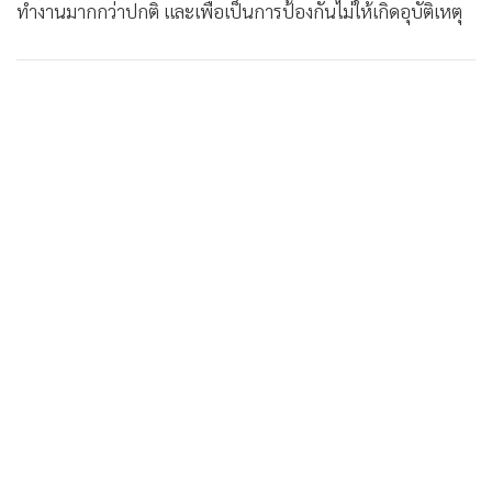
ทำงานมากกว่าปกติ และเพื่อเป็นการป้องกันไม่ให้เกิดอุบัติเหตุ
•
เกม
•
วิทยาศาสตร์
•
SMEs
•
หุ้น
•
อินโดจีน
•
กองทุนรวม
•
Celeb Online
•
Factcheck
•
ญี่ปุ่น
•
News1
•
Gotomanager