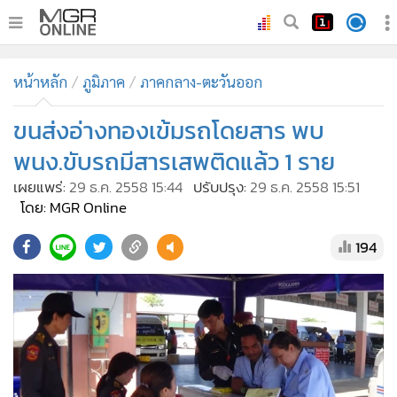
•
หน้าหลัก
หน้าหลัก
ภูมิภาค
ภาคกลาง-ตะวันออก
•
ทันเหตุการณ์
•
ขนส่งอ่างทองเข้มรถโดยสาร พบ
ภาคใต้
•
ภูมิภาค
พนง.ขับรถมีสารเสพติดแล้ว 1 ราย
•
Online Section
เผยแพร่:
29 ธ.ค. 2558 15:44
ปรับปรุง:
29 ธ.ค. 2558 15:51
•
บันเทิง
โดย: MGR Online
•
ผู้จัดการรายวัน
194
•
คอลัมนิสต์
•
ละคร
•
CbizReview
•
Cyber BIZ
•
ผู้จัดกวน