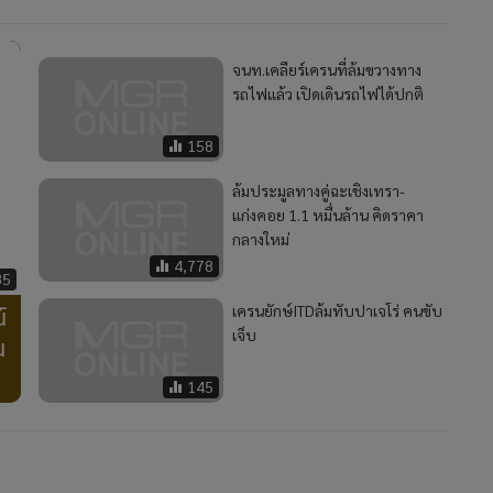
จนท.เคลียร์เครนที่ล้มขวางทาง
รถไฟแล้ว เปิดเดินรถไฟได้ปกติ
158
ล้มประมูลทางคู่ฉะเชิงเทรา-
แก่งคอย 1.1 หมื่นล้าน คิดราคา
กลางใหม่
4,778
85
์
เครนยักษ์ITDล้มทับปาเจโร่ คนขับ
เจ็บ
น
145