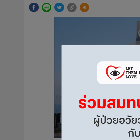
•
Management & HR
•
MGR Live
•
Infographic
•
การเมือง
•
ท่องเที่ยว
•
กีฬา
•
ต่างประเทศ
•
Special Scoop
•
เศรษฐกิจ-ธุรกิจ
•
จีน
•
ชุมชน-คุณภาพชีวิต
•
อาชญากรรม
•
Motoring
•
เกม
•
วิทยาศาสตร์
•
SMEs
•
หุ้น