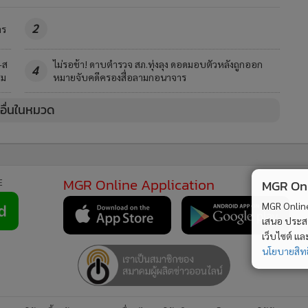
2
าร
-ส
ไม่รอช้า! ดาบตำรวจ สภ.ทุ่งลุง ดอดมอบตัวหลังถูกออก
4
รม
หมายจับคดีครองสื่อลามกอนาจาร
วอื่นในหมวด
MGR Online Application
E
MGR Onli
MGR Online 
เสนอ ประสบก
เว็บไซต์ แ
นโยบายสิทธ