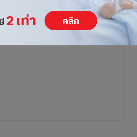
ลัยลักษณ์ มูลค่ากว่า 2 พันล้านแล้ว หลัง 6 บริษัทผ่านเกณฑ์ แต่มี
นราคาด้วยอีออกชัน