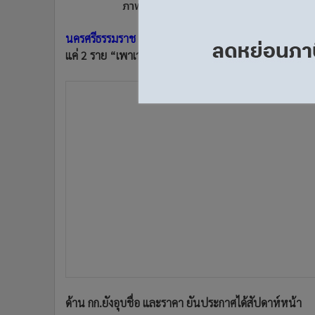
ภาพจากเว็บไซต์ มวล.
•
อินโดจีน
•
กองทุนรวม
นครศรีธรรมราช -
ได้ผู้รับเหมาสร้าง “ศูนย์การแพทย์” ม.ว
•
Celeb Online
แค่ 2 ราย “เพาเวอร์ไลน์ฯ” กับ “อิตาเลียนไทยฯ” เข้ายื่
•
Factcheck
•
ญี่ปุ่น
•
News1
•
Gotomanager
ด้าน กก.ยังอุบชื่อ และราคา ยันประกาศได้สัปดาห์หน้า