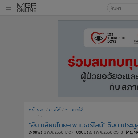
เลือกเครื่องมือท
•
หน้าหลัก
ค้นหา
•
ทันเหตุการณ์
Google
•
ภาคใต้
•
ภูมิภาค
MGR Onl
•
Online Section
ค้นหาขั
•
บันเทิง
•
ผู้จัดการรายวัน
•
คอลัมนิสต์
•
ละคร
•
CbizReview
•
Cyber BIZ
หน้าหลัก
ภาคใต้
ข่าวภาคใต้
•
ผู้จัดกวน
“อิตาเลียนไทย-เพาเวอร์ไลน์” ชิงดำประมูล
•
Good health & Well-being
•
Green Innovation & SD
เผยแพร่:
3 ก.ค. 2558 17:07
ปรับปรุง:
4 ก.ค. 2558 09:18
โดย: M