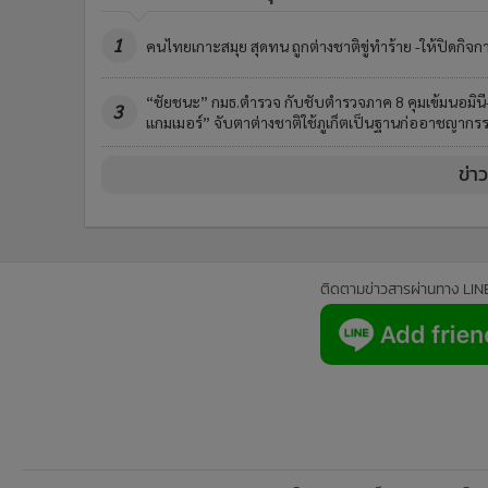
1
คนไทยเกาะสมุย สุดทน ถูกต่างชาติขู่ทำร้าย -ให้ปิดกิจก
“ชัยชนะ” กมธ.ตำรวจ กับชับตำรวจภาค 8 คุมเข้มนอมินี
3
แกมเมอร์” จับตาต่างชาติใช้ภูเก็ตเป็นฐานก่ออาชญากร
ข่า
ติดตามข่าวสารผ่านทาง LIN