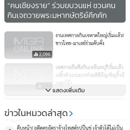
“คนเชียงราย” ร่วมขบวนแห่ ชวนคน
กินเจถวายพระมหากษัตริย์คึกคัก
งานเทศกาลกินเจหาดใหญ่เริ่มแล้ว!
ชาวไทย-มาเลย์ร่วมคับคั่ง
2,096
เทศกาลถือศีลกินเจจันทบุรีเริ่มแล้ว
เจอิ้วจำนวนมากร่วมพิธีอัญเชิญกิ้วอ้
วงฮุกโจ้ว
511
แสดงเพิ่มเติม
เกลี้ยงถาด! คนเชียงใหม่แห่ซื้อ
อาหารเจคึกคัก เมนู “หมี่ซั่ว-ข้าวผัด
ข่าวในหมวดล่าสุด
เกลือ” ยอดฮิต(ชมคลิป)
1,526
คืบหน้า! อดีตครูอัตราจ้างโพสต์รูปปืนขู่ เจ้าตัวโต้ไม่เป็น