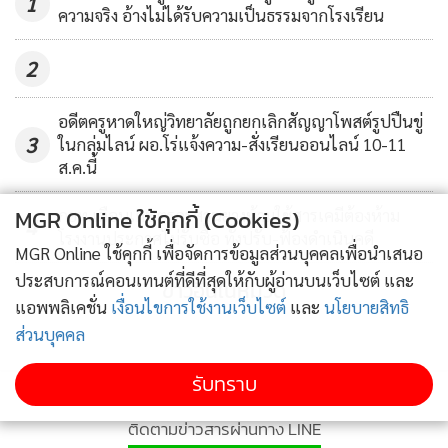
1
ความจริง อ้างไม่ได้รับความเป็นธรรมจากโรงเรียน
2
อดีตครูหาดใหญ่วิทยาลัยถูกยกเลิกสัญญาโพสต์รูปปืนขู่
3
ในกลุ่มไลน์ ผอ.โร่แจ้งความ-สั่งเรียนออนไลน์ 10-11
ส.ค.นี้
MGR Online ใช้คุกกี้ (Cookies)
กยท.เตือนเกษตรกรสวนยางห้ามใช้สารเคมีต้องห้าม
4
โรงงานประกาศไม่รับซื้อ ทั้งปรับ-ฟ้องดำเนินคดี
MGR Online ใช้คุกกี้ เพื่อจัดการข้อมูลส่วนบุคคลเพื่อนำเสนอ
ประสบการณ์คอนเทนต์ที่ดีที่สุดให้กับผู้อ่านบนเว็บไซต์ และ
ข่าวอื่นในหมวด
แอพพลิเคชั่น
เงื่อนไขการใช้งานเว็บไซต์
และ
นโยบายสิทธิ
ส่วนบุคคล
รับทราบ
ติดตามข่าวสารผ่านทาง LINE