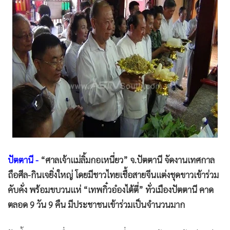
•
Good health & Well-being
•
Green Innovation & SD
•
Management & HR
•
MGR Live
•
Infographic
•
การเมือง
•
ท่องเที่ยว
•
กีฬา
•
ต่างประเทศ
•
Special Scoop
•
เศรษฐกิจ-ธุรกิจ
ปัตตานี -
“ศาลเจ้าแม่ลิ้มกอเหนี่ยว” จ.ปัตตานี จัดงานเทศกาล
ถือศีล-กินเจยิ่งใหญ่ โดยมีชาวไทยเชื้อสายจีนแต่งชุดขาวเข้าร่วม
•
จีน
คับคั่ง พร้อมขบวนแห่ “เทพกิ๋วอ๋องไต้ตี่” ทั่วเมืองปัตตานี คาด
•
ชุมชน-คุณภาพชีวิต
ตลอด 9 วัน 9 คืน มีประชาชนเข้าร่วมเป็นจำนวนมาก
•
อาชญากรรม
•
Motoring