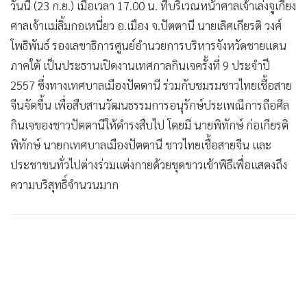
วันนี้ (23 ก.ย.) เมื่อเวลา 17.00 น. ที่บริเวณหน้าศาลเจ้าเล่งจูเกียง
•
เกม
ศาลเจ้าแม่ลิ้มกอเหนี่ยว อ.เมือง จ.ปัตตานี นายเลิศเกียรติ วงศ์
•
วิทยาศาสตร์
โพธิพันธ์ รองเลขาธิการศูนย์อำนวยการบริหารจังหวัดชายแดน
•
SMEs
ภาคใต้ เป็นประธานเปิดงานเทศกาลกินเจครั้งที่ 9 ประจำปี
•
หุ้น
2557 ซึ่งทางเทศบาลเมืองปัตตานี ร่วมกับชมรมชาวไทยเชื้อสาย
•
อินโดจีน
จีนจัดขึ้น เพื่อสืบสานวัฒนธรรมการอนุรักษ์ประเพณีการถือศีล
•
กองทุนรวม
กินเจของชาวปัตตานีให้ดำรงสืบไป โดยมี นายพิทักษ์ ก่อเกียรติ
•
Celeb Online
พิทักษ์ นายกเทศบาลเมืองปัตตานี ชาวไทยเชื้อสายจีน และ
•
Factcheck
ประชาชนทั่วไปต่างร่วมแต่งกายด้วยชุดขาวเข้าพิธีเพื่อแสดงถึง
•
ญี่ปุ่น
ความบริสุทธิ์จำนวนมาก
•
News1
•
Gotomanager