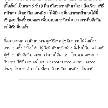
เนื้อสัตว์ เป็นเวลา 9 วัน 9 คืน เมื่อขบวนเดินกลับมาถึงบริเวณพิธี
หน้าศาลเจ้าแม่ลิ้มกอเหนี่ยว ก็ได้มีการขึ้นเสาเทพกิ๋วก๋องไต้ตี่
เชิญตะเกียงขึ้นยอดเสา เพื่อบ่งบอกว่าถึงช่วงเวลาการถือศีลกิน
เจได้เริ่มขึ้นแล้ว
ซึ่งตลอดเทศกาลกินเจ ทางมูลนิธิเทพปูชนียสถานได้จัดเลี้ยง
อาหารเจทั้ง 3 มื้อ ให้แก่ผู้ถือศีลกินเจอีกด้วย ซึ่งในปีนี้คาดว่าจะมี
ผู้เข้าร่วมถือศีลกินเจมากกว่าทุกปีที่ผ่านมา โดยตลอดเทศกาล
กินเจจะมีพิธีสวดมนต์ และการบรรยายธรรมจากสถานธรรม
ต่างๆ เป็นประจำทุกวัน ที่ศาลเจ้าแม่ลิ้มกอเหนี่ยว ปัตตานี