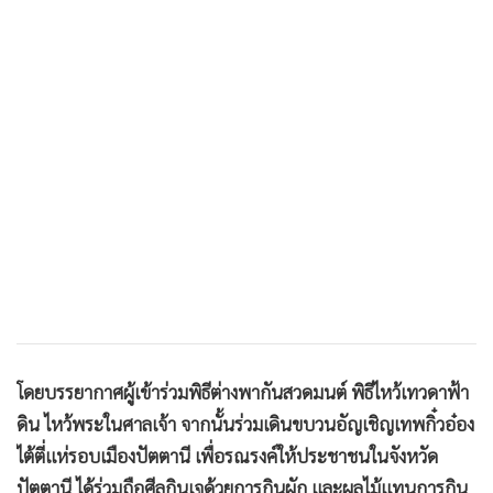
โดยบรรยากาศผู้เข้าร่วมพิธีต่างพากันสวดมนต์ พิธีไหว้เทวดาฟ้า
ดิน ไหว้พระในศาลเจ้า จากนั้นร่วมเดินขบวนอัญเชิญเทพกิ๋วอ๋อง
ไต้ตี่แห่รอบเมืองปัตตานี เพื่อรณรงค์ให้ประชาชนในจังหวัด
ปัตตานี ได้ร่วมถือศีลกินเจด้วยการกินผัก และผลไม้แทนการกิน