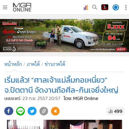
•
หน้าหลัก
•
ทันเหตุการณ์
•
ภาคใต้
•
ภูมิภาค
•
Online Section
หน้าหลัก
ภาคใต้
ข่าวภาคใต้
•
บันเทิง
•
ผู้จัดการรายวัน
เริ่มแล้ว! “ศาลเจ้าแม่ลิ้มกอเหนี่ยว”
•
คอลัมนิสต์
จ.ปัตตานี จัดงานถือศีล-กินเจยิ่งใหญ่
•
ละคร
เผยแพร่:
23 ก.ย. 2557 20:57
โดย: MGR Online
•
CbizReview
499
•
Cyber BIZ
•
ผู้จัดกวน