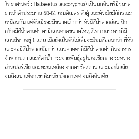
วิทยาศาสตร์ : Haliaeetus leucoryphus) เป็นนกอินทรีมีขนาด
ยาวลำตัวประมาณ 68-81 เซนติเมตร ตัวผู้ และตัวเมียมีลักษณะ
เหมือนกัน แต่ตัวเมียจะมีขนาดเล็กกว่า หัวมีสีน้ำตาลอ่อน ปีก
กว้างมีสีน้ำตาลดำ ตามีแถบคาดขนาดใหญ่สีเทา กลางหางก็มี
แถบสีขาวอยู่ 1 แถบ เมื่อยังเป็นตัวไม่เต็มจะมีขนสีอ่อนกว่า ที่หัว
และคอมีสีน้ำตาลเข้มกว่า แถบคาดตาก็มีสีน้ำตาลดำ กินอาหาร
จำพวกปลา และสัตว์น้ำ กระจายพันธุ์อยู่ในเอเชียกลาง ระหว่าง
อ่าวเปอร์เซีย และทะเลเหลือง จากคาซัคสถาน และมองโกเลีย
จนถึงแนวเทือกเขาหิมาลัย บังกลาเทศ จนถึงอินเดีย