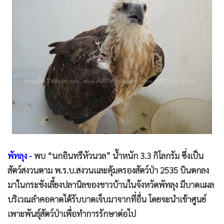
•
Good health & Well-being
•
Green Innovation & SD
•
Management & HR
•
MGR Live
•
Infographic
•
การเมือง
•
ท่องเที่ยว
•
กีฬา
•
ต่างประเทศ
•
Special Scoop
•
เศรษฐกิจ-ธุรกิจ
พัทลุง -
พบ “นกอินทรีหัวนวล” น้ำหนัก 3.3 กิโลกรัม ซึ่งเป็น
สัตว์สงวนตาม พ.ร.บ.สงวนและคุ้มครองสัตว์ป่า 2535 บินตกลง
•
จีน
มาในกระชังเลี้ยงปลานิลของชาวบ้านในจังหวัดพัทลุง มีบาดแผล
•
ชุมชน-คุณภาพชีวิต
บริเวณลำคอคาดได้รับบาดเจ็บมาจากที่อื่น โดยจะนำเข้าศูนย์
•
อาชญากรรม
เพาะพันธุ์สัตว์ป่าเพื่อทำการรักษาต่อไป
•
Motoring