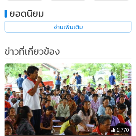
ยอดนิยม
ตามพระราชบัญญัติสงวนและคุ้มครองสัตว์ป่า พุทธศักราช 2535
อินทรีทะเลหัวนวล จัดเป็นสัตว์ป่าคุ้มครองที่ใกล้ศูนย์พันธุ์ ในช่วง
อ่านเพิ่มเติม
ฤดูหนาวจะมีการอพยพหนีหนาวมาสู่ภูมิภาคที่อุ่นกว่า เช่น
ประเทศไทย เป็นต้น แต่สำหรับในประเทศไทยไม่ค่อยพบเห็น
บ่อยนัก
ข่าวที่เกี่ยวข้อง
1,770