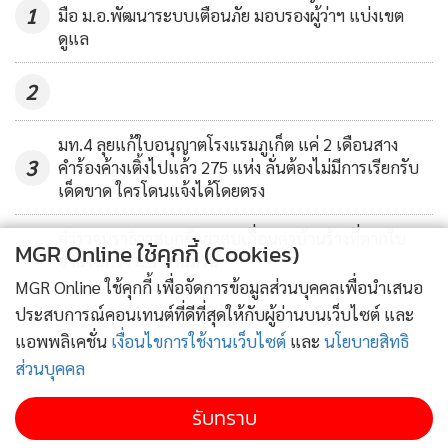
1
มือ ม.อ.พัฒนาระบบเตือนภัย มอบรองผู้ว่าฯ แบ่งเขต
ดูแล
2
มท.4 ลุยแก้ใบอนุญาตโรงแรมภูเก็ต แค่ 2 เดือนสาง
3
คำร้องค้างเติ้งไปแล้ว 275 แห่ง ลั่นต้องไม่มีการเรียกรับ
เด็ดขาด ใครโดนแจ้งได้โดยตรง
ตำรวจนราธิวาสบุกยึดยาสูบเถื่อนคาบ้านร้างที่ตากใบ
4
MGR Online ใช้คุกกี้ (Cookies)
จำนวนกว่า 4.5 ล้านมวน
MGR Online ใช้คุกกี้ เพื่อจัดการข้อมูลส่วนบุคคลเพื่อนำเสนอ
ข่าวอื่นในหมวด
ประสบการณ์คอนเทนต์ที่ดีที่สุดให้กับผู้อ่านบนเว็บไซต์ และ
แอพพลิเคชั่น
เงื่อนไขการใช้งานเว็บไซต์
และ
นโยบายสิทธิ
ส่วนบุคคล
รับทราบ