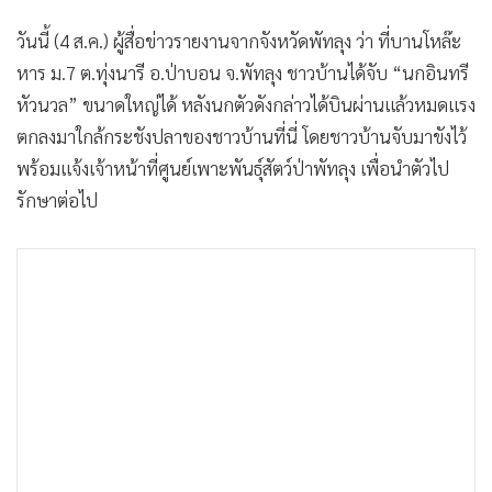
•
เกม
วันนี้ (4 ส.ค.) ผู้สื่อข่าวรายงานจากจังหวัดพัทลุง ว่า ที่บานโหล๊ะ
•
วิทยาศาสตร์
หาร ม.7 ต.ทุ่งนารี อ.ป่าบอน จ.พัทลุง ชาวบ้านได้จับ “นกอินทรี
•
SMEs
หัวนวล” ขนาดใหญ่ได้ หลังนกตัวดังกล่าวได้บินผ่านแล้วหมดแรง
•
หุ้น
ตกลงมาใกล้กระชังปลาของชาวบ้านที่นี่ โดยชาวบ้านจับมาขังไว้
•
อินโดจีน
พร้อมแจ้งเจ้าหน้าที่ศูนย์เพาะพันธุ์สัตว์ป่าพัทลุง เพื่อนำตัวไป
•
กองทุนรวม
รักษาต่อไป
•
Celeb Online
•
Factcheck
•
ญี่ปุ่น
•
News1
•
Gotomanager