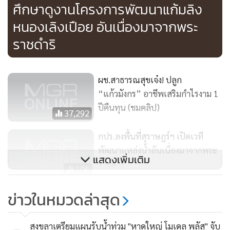
ศึกษาดูงานโครงการพัฒนาแก้มลิง
หนองเลิงเปือย อันเนื่องมาจากพระ
ผช.สาธารณสุขเจ๋ง! ปลูก
“แก้วมังกร” อาชีพเสริมกำไรงาม 1
ปีคืนทุน (ชมคลิป)
37,292
กปร.ลงพื้นที่สุราษฎร์ฯ เปิดเวที
พัฒนาแหล่งน้ำอันเนื่องมาจากพระ
แสดงเพิ่มเติม
ราชดำริ
106
ปล่อย “นกอินทรีทะเลปากขาว” ที่
ข่าวในหมวดล่าสุด
พัทลุง คืนสู่ธรรมชาติแล้วหลังรักษา
อาการบาดเจ็บหาย
1,549
สงขลาเตรียมแผนรับน้ำท่วม "หาดใหญ่ โมเดล พลัส" จับ