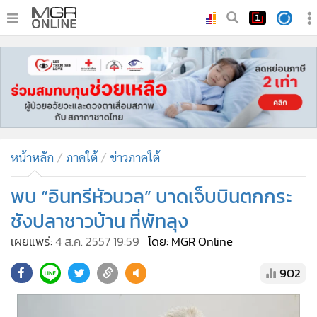
•
หน้าหลัก
•
ทันเหตุการณ์
•
ภาคใต้
•
ภูมิภาค
•
Online Section
หน้าหลัก
ภาคใต้
ข่าวภาคใต้
•
บันเทิง
•
ผู้จัดการรายวัน
พบ “อินทรีหัวนวล” บาดเจ็บบินตกกระ
•
คอลัมนิสต์
ชังปลาชาวบ้าน ที่พัทลุง
•
ละคร
เผยแพร่:
4 ส.ค. 2557 19:59
โดย: MGR Online
•
CbizReview
902
•
Cyber BIZ
•
ผู้จัดกวน