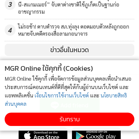
3
นี-สแกมเมอร์” จับตาต่างชาติใช้ภูเก็ตเป็นฐานก่อ
อบจ.นครศรีธรรมราช สอบตกจึงได้หันไปสมัครลงชิงตำแหน่ง
อาชญากรรม
นายก อบต.ทุ่งใหญ่ จนชนะการเลือกตั้งจนได้เป็นนายก
อบต.ทุ่งใหญ่ จนกระทั่งหมดวาระ ยิ่งเป็นที่รู้จักมากยิ่งขึ้นในพื้นที่
ไม่รอช้า! ดาบตำรวจ สภ.ทุ่งลุง ดอดมอบตัวหลังถูกออก
4
หมายจับคดีครองสื่อลามกอนาจาร
ต่อมา นายไกรสีห์ เริ่มสนใจหันมาเลี้ยงวัวชนตัวเป็นแสน บางตัว
ข่าวอื่นในหมวด
ถึงล้านบาทไว้ในบริเวณบ้านหลายตัว นำออกไปชนจนชนะคู่แข่ง
มาทุกครั้งจนวัวมีราคาค่าตัวนับล้านบาท จากนั้นไม่นานก็ถูก
MGR Online ใช้คุกกี้ (Cookies)
คนร้ายใช้อาวุธสงครามมาลอบยิงถล่มถึง 2 ครั้งที่หน้าบ้าน แต่
กระสุนพลาดเป้าไปถูกวัวชนตัวเก่งราคานับล้านรับเคราะห์ตาย
MGR Online ใช้คุกกี้ เพื่อจัดการข้อมูลส่วนบุคคลเพื่อนำเสนอ
แทน โดยหลังจากเกิดเหตุ พ.ต.อ.เสกสิทธิ์ สุวรรณฤทธิ์
ประสบการณ์คอนเทนต์ที่ดีที่สุดให้กับผู้อ่านบนเว็บไซต์ และ
ติดตามข่าวสารผ่านทาง LINE
ผกก.สภ.ลำทับ จ.กระบี่ ซึ่งเป็นญาติสนิทของนายไกรสีห์ มาดูที่
แอพพลิเคชั่น
เงื่อนไขการใช้งานเว็บไซต์
และ
นโยบายสิทธิ
เกิดเหตุด้วยสีหน้าเคร่งเครียด
ส่วนบุคคล
รับทราบ
MGR Online Application
ขณะที่ พ.ต.อ.สมโชค จันทรมณี ผกก.สภ.ทุ่งใหญ่ เปิดเผยว่า คดี
นี้ถือเป็นคดีอุกฉกรรจ์ คนร้ายแต่งกายในชุดเครื่องแบบตำรวจซึ่ง