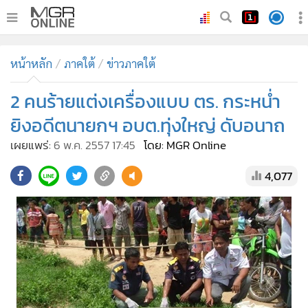
•
หน้าหลัก
หน้าหลัก
ภาคใต้
ข่าวภาคใต้
•
ทันเหตุการณ์
•
2 คนร้ายแต่งเครื่องแบบ ตร. กระหน่ำ
ภาคใต้
•
ภูมิภาค
ยิงอดีตนายกฯ อบต.ทุ่งใหญ่ ดับอนาถ
•
Online Section
เผยแพร่:
6 พ.ค. 2557 17:45
โดย: MGR Online
•
บันเทิง
4,077
•
ผู้จัดการรายวัน
•
คอลัมนิสต์
•
ละคร
•
CbizReview
•
Cyber BIZ
•
ผู้จัดกวน