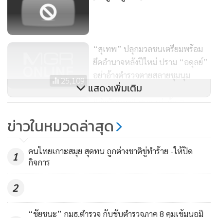
“สุเทพ” ปลุกมวลชนเตรียมพร้อม
ยึดอำนาจหลังปีใหม่ ปราม “อดุลย์”
อย่าอ้างตำรวจตายสลายชุมนุม
25,109
แสดงเพิ่มเติม
“กำนันเทพ” ชนะแน่..ถ้า..?
ข่าวในหมวดล่าสุด
20,352
ส่วนสาเหตุนั้นขณะนี้เจ้าหน้าที่ยังไม่ทราบแน่ชัด แต่จากการ
คนไทยเกาะสมุย สุดทน ถูกต่างชาติขู่ทำร้าย -ให้ปิด
ประมวลข้อมูลคาดว่าน่าจะมาจากเรื่องขัดผลประโยชน์ส่วนตัว
1
กิจการ
และเรื่องการทำธุรกิจท่าทรายที่ผู้ตายได้รับสัมปทานอยู่ในขณะนี้
เนื่องจากอดีตผู้ตายเคยเป็นสมาชิกองค์การบริหารส่วนจังหวัด
2
หลายสมัย เป็นที่รู้จักกว้างขวางแก่คนทั่วไปทั้งในพื้นที่ และ
อำเภอใกล้เคียง ต่อมา หลังผู้ตายลงสมัครชิงตำแหน่ง
“ชัยชนะ” กมธ.ตำรวจ กับชับตำรวจภาค 8 คุมเข้มนอมิ