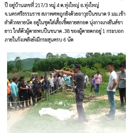
ปี อยู่บ้านเลขที่ 217/3 หมู่ 4 ต.ทุ่งใหญ่ อ.ทุ่งใหญ่
จ.นครศรีธรรมราช สภาพศพถูกยิงด้วยอาวุธปืนขนาด 9 มม.เข้า
ลำตัวหลายนัด อยู่ในชุดใส่เสื้อเชิ้ตลายสกอต นุ่งกางเกงยีนส์ขา
ยาว ใกล้ตัวผู้ตายพบปืนขนาด .38 ของผู้ตายตกอยู่ 1 กระบอก
ภายในรังเพลิงยังมีกระสุนครบ 6 นัด