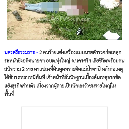
•
Good health & Well-being
•
Green Innovation & SD
•
Management & HR
•
MGR Live
•
Infographic
•
การเมือง
นครศรีธรรมราช -
2 คนร้ายแต่งเครื่องแบบนายตำรวจก่อเหตุก
•
ท่องเที่ยว
ระหน่ำยิงอดีตนายกฯ อบต.ทุ่งใหญ่ จ.นครศรีฯ เสียชีวิตพร้อมคน
•
กีฬา
สนิทรวม 2 ราย คาแปลงที่ดินดูดทรายติดแม่น้ำตาปี หลังก่อเหตุ
•
ต่างประเทศ
ได้ขับรถหลบหนีทันที เจ้าหน้าที่สันนิษฐานเบื้องต้นเหตุจากขัด
•
Special Scoop
แย้งธุรกิจส่วนตัว เนื่องจากผู้ตายเป็นนักเลงวัวชนรายใหญ่ใน
•
เศรษฐกิจ-ธุรกิจ
พื้นที่
•
จีน
•
ชุมชน-คุณภาพชีวิต
•
อาชญากรรม
•
Motoring