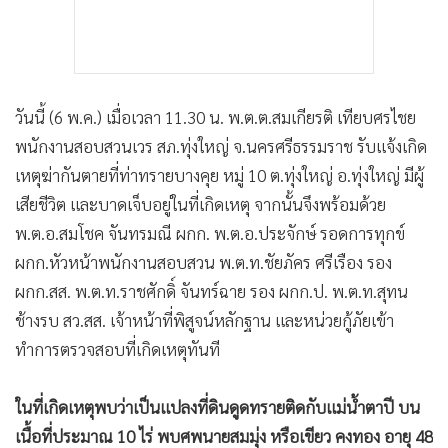
วันนี้ (6 พ.ค.) เมื่อเวลา 11.30 น. พ.ต.ต.สมเกียรติ เทียบศรไชย
พนักงานสอบสวนเวร สภ.ทุ่งใหญ่ จ.นครศรีธรรมราช รับแจ้งเกิด
เหตุฆ่ากันตายที่ท่าทรายบางคุย หมู่ 10 ต.ทุ่งใหญ่ อ.ทุ่งใหญ่ มีผู้
เสียชีวิต และบาดเจ็บอยู่ในที่เกิดเหตุ จากนั้นจึงพร้อมด้วย
พ.ต.อ.สมโชค จันทรมณี ผกก. พ.ต.อ.ประจักษ์ รอดการทุกข์
ผกก.หัวหน้าพนักงานสอบสวน พ.ต.ท.ชัยภัคร ศรีเรือง รอง
ผกก.สส. พ.ต.ท.ราชศักดิ์ จันทร์ฉาย รอง ผกก.ป. พ.ต.ท.สุทน
ช้างรบ สว.สส. เจ้าหน้าที่พิสูจน์หลักฐาน และหน่วยกู้ภัยเข้า
ทำการตรวจสอบที่เกิดเหตุทันที
ในที่เกิดเหตุพบว่าเป็นแปลงที่ดินดูดทรายติดกับแม่น้ำตาปี บน
เนื้อที่ประมาณ 10 ไร่ พบศพนายสมมุ่ง หรือเขียว คงทอง อายุ 48