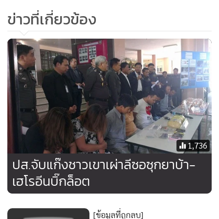
แต่งกายในชุดเครื่องแบบตำรวจสีกากี พกอาวุธปืนเหมือนตำรวจ
ข่าวที่เกี่ยวข้อง
ทั่วไป เดินลงจากรถถือซองสีขาวมีตราครุฑตรงเข้ามาหาผู้ตายทั้ง
2 คน ซึ่งดูเหมือนว่าจะเป็นคนรู้จักกันมาก่อน แล้วยื่นซองให้ผู้
ตาย ส่วนอีกคนเป็นคนที่ 3 ติดเครื่องยนต์นั่งรออยู่ที่ด้านคนขับ
ภายในรถ
“ขณะที่นายไกรสีห์ ก้มหน้าหยิบสิ่งของบางอย่างในกระเป๋า
คนร้ายทั้ง 2 คนเห็นสบโอกาสชักปืนพกสั้นขนาด 9 มม. ที่พก
ติดตัวมาช่วยกันยิงใส่นายไกรสีห์ และลูกน้อง โดยทั้ง 2 คนไม่มี
โอกาสได้ชักปืนยิงต่อสู้แม้แต่นัดเดียวสุดท้ายเสียชีวิตทั้งคู่ หลัง
ลงมือเสร็จคนร้ายได้ขับรถหลบหนีมาตามถนนสายในหมู่บ้าน
1,736
ก่อนจะขับขึ้นถนนสายเอเชีย มุ่งหน้าไปทาง อ.ทุ่งสง” พยานราย
ปส.จับแก๊งชาวเขาเผ่าลีซอซุกยาบ้า-
นี้ระบุ
เฮโรอีนบิ๊กล็อต
[ข้อมูลที่ถูกลบ]