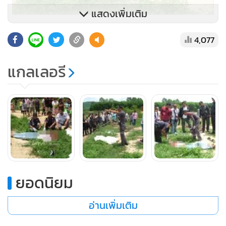
แสดงเพิ่มเติม
4,077
ที่เกิดเหตุเจ้าหน้าที่พบปลอกกระสุนปืนขนาด 9 มม.กระจายอยู่
รวม 7 ปลอก จึงเก็บไว้เป็นหลักฐาน ห่างไปเล็กน้อยพบกองเลือด
แกลเลอรี
กองใหญ่ เบื้องต้นพบว่าเป็นของผู้บาดเจ็บได้ถูกนำตัวส่ง
รพ.ทุ่งใหญ่แล้ว แต่เสียชีวิตในระหว่างนำส่งคือ นายไกรศรี
สุวรรณฤทธิ์ อายุ 57 ปี อยู่บ้านเลขที่ 77/5 หมู่ 9 ต.ทุ่งใหญ่
อ.ทุ่งใหญ่ จ.นครศรีธรรมราช อดีตสมาชิก อบจ.นครศรีธรรมราช
และเป็นอดีตนายก อบต.ทุ่งใหญ่ สภาพศพถูกยิงด้วยอาวุธปืน 9
มม.เข้าที่ศีรษะ และลำตัวหลายนัดด้วยกัน
ยอดนิยม
ขณะที่คนงานดูดทรายซึ่งเป็นประจักษ์พยานแจ้งเจ้าหน้าที่ว่า
คนร้ายขับรถยนต์มิตซูบิชิปาเจโรสปอร์ตสีขาว ไม่ทราบทะเบียน
อ่านเพิ่มเติม
ขับเข้ามาจอดที่บริเวณใกล้ศาลาที่พัก จากนั้นเห็นคนร้าย 2 คนที่