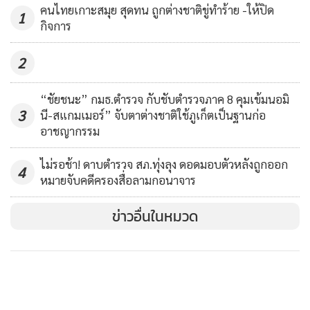
รูทางสายใหม่”
846
คนไทยเกาะสมุย สุดทน ถูกต่างชาติขู่ทำร้าย -ให้ปิด
1
กิจการ
2
“ชัยชนะ” กมธ.ตำรวจ กับชับตำรวจภาค 8 คุมเข้มนอมิ
3
นี-สแกมเมอร์” จับตาต่างชาติใช้ภูเก็ตเป็นฐานก่อ
อาชญากรรม
ไม่รอช้า! ดาบตำรวจ สภ.ทุ่งลุง ดอดมอบตัวหลังถูกออก
4
หมายจับคดีครองสื่อลามกอนาจาร
ข่าวอื่นในหมวด