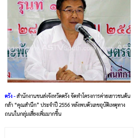
•
Good health & Well-being
•
Green Innovation & SD
•
Management & HR
•
MGR Live
•
Infographic
•
การเมือง
•
ท่องเที่ยว
•
กีฬา
•
ต่างประเทศ
•
Special Scoop
•
เศรษฐกิจ-ธุรกิจ
ตรัง -
สำนักงานขนส่งจังหวัดตรัง จัดทำโครงการค่ายเยาวชนต้น
กล้า “คุณสำนึก” ประจำปี 2556 หลังพบตัวเลขอุบัติเหตุทาง
•
จีน
ถนนในกลุ่มเสี่ยงเพิ่มมากขึ้น
•
ชุมชน-คุณภาพชีวิต
•
อาชญากรรม
•
Motoring