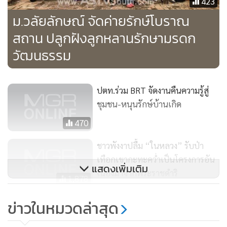
423
ม.วลัยลักษณ์ จัดค่ายรักษ์โบราณ
สถาน ปลูกฝังลูกหลานรักษามรดก
วัฒนธรรม
ปตท.ร่วม BRT จัดงานคืนความรู้สู่
ชุมชน-หนุนรักษ์บ้านเกิด
470
ชาวพังงาปลื้ม “ในหลวง” รับป่า
เทือกเขากะทะคว่ำเป็นโครงการอัน
แสดงเพิ่มเติม
เนื่องมาจากพระราชดำริ
1,878
อ.ยะหา นำเด็กกลุ่มเสี่ยงเข้าอบรมยา
ข่าวในหมวดล่าสุด
เสพติดสร้างภูมิคุ้มกัน “ญาลันนันบา