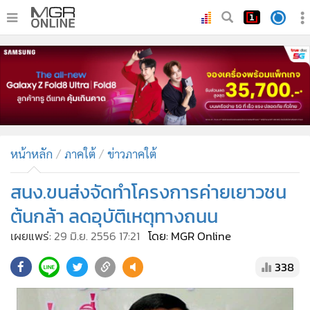
•
หน้าหลัก
•
ทันเหตุการณ์
•
ภาคใต้
•
ภูมิภาค
•
Online Section
หน้าหลัก
ภาคใต้
ข่าวภาคใต้
•
บันเทิง
•
ผู้จัดการรายวัน
สนง.ขนส่งจัดทำโครงการค่ายเยาวชน
•
คอลัมนิสต์
ต้นกล้า ลดอุบัติเหตุทางถนน
•
ละคร
เผยแพร่:
29 มิ.ย. 2556 17:21
โดย: MGR Online
•
CbizReview
338
•
Cyber BIZ
•
ผู้จัดกวน