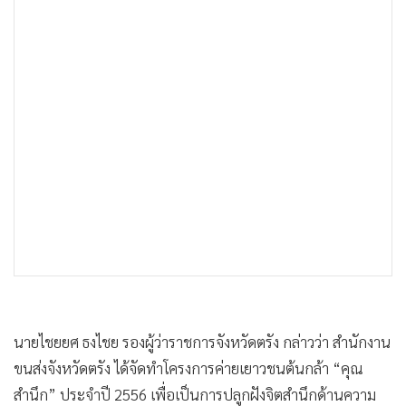
•
เกม
•
วิทยาศาสตร์
•
SMEs
•
หุ้น
•
อินโดจีน
•
กองทุนรวม
•
Celeb Online
•
Factcheck
•
ญี่ปุ่น
•
News1
•
Gotomanager
นายไชยยศ ธงไชย รองผู้ว่าราชการจังหวัดตรัง กล่าวว่า สำนักงาน
ขนส่งจังหวัดตรัง ได้จัดทำโครงการค่ายเยาวชนต้นกล้า “คุณ
สำนึก” ประจำปี 2556 เพื่อเป็นการปลูกฝังจิตสำนึกด้านความ