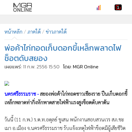
•
หน้าหลัก
•
หน้าหลัก
ทันเหตุการณ์
ภาคใต้
ข่าวภาคใต้
•
ภาคใต้
พ่อค้าไก่ทอดเก็บดอกขี้เหล็กพลาดไฟ
•
ภูมิภาค
ช็อตดับสยอง
•
Online Section
เผยแพร่:
11 ก.พ. 2556 15:50
โดย: MGR Online
•
บันเทิง
•
ผู้จัดการรายวัน
•
คอลัมนิสต์
นครศรีธรรมราช -
สยองพ่อค้าไก่ทอดชาวเชียงราย ปีนเก็บดอกขี้
•
ละคร
เหล็กพลาดท่ากิ่งหักพาดสายไฟฟ้าแรงสูงช็อตดับคาต้น
•
CbizReview
•
Cyber BIZ
วันนี้ (11 ก.พ.) ร.ต.ท.อดุลย์ ชูเสน พนักงานสอบสวนเวร สภ.ชะ
•
ผู้จัดกวน
เมา อ.เมือง จ.นครศรีธรรมราช รับแจ้งเหตุไฟฟ้าช็อตมีผู้เสียชีวิต