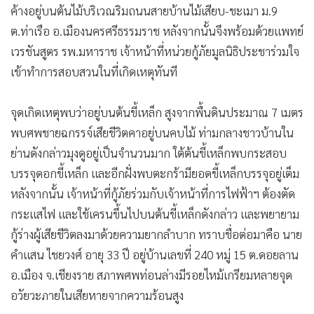
•
Good health & Well-being
ค้างอยู่บนต้นไม้บริเวณริมถนนสายบ้านไม้เสียบ-ชะเมา ม.9
•
Green Innovation & SD
ต.ท่าเรือ อ.เมืองนครศรีธรรมราช หลังจากนั้นจึงพร้อมด้วยแพทย์
•
Management & HR
เวรชันสูตร รพ.มหาราช เจ้าหน้าที่หน่วยกู้ภัยมูลนิธิประชาร่วมใจ
•
MGR Live
เข้าทำการสอบสวนในที่เกิดเหตุทันที
•
Infographic
•
การเมือง
จุดเกิดเหตุพบว่าอยู่บนต้นขี้เหล็ก สูงจากพื้นดินประมาณ 7 เมตร
•
ท่องเที่ยว
พบศพชายฉกรรจ์เสียชีวิตคาอยู่บนคบไม้ ท่ามกลางชาวบ้านใน
•
กีฬา
ย่านดังกล่าวมุงดูอยู่เป็นจำนวนมาก ใต้ต้นขี้เหล็กพบกระสอบ
บรรจุดอกขี้เหล็ก และอีกฝั่งพบตะกร้ามียอดขี้เหล็กบรรจุอยู่เต็ม
•
ต่างประเทศ
หลังจากนั้น เจ้าหน้าที่กู้ภัยร่วมกับเจ้าหน้าที่การไฟฟ้าฯ ต้องตัด
•
Special Scoop
กระแสไฟ และใช้เครนขึ้นไปบนต้นขี้เหล็กดังกล่าว และพยายาม
•
เศรษฐกิจ-ธุรกิจ
กู้ร่างผู้เสียชีวิตลงมาด้วยความยากลำบาก ทราบชื่อต่อมาคือ นาย
•
จีน
คำแสน ไชยวงศ์ อายุ 33 ปี อยู่บ้านเลขที่ 240 หมู่ 15 ต.ดอยลาน
•
ชุมชน-คุณภาพชีวิต
อ.เมือง จ.เชียงราย สภาพศพท่อนล่างมีรอยไหม้เกรียมหลายจุด
•
อาชญากรรม
อวัยวะภายในเสียหายจากความร้อนสูง
•
Motoring