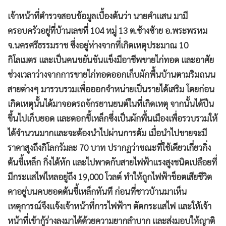
•
เกม
เจ้าหน้าที่ตำรวจสอบข้อมูลเบื้องต้นว่า นายคำแสน มามี
•
วิทยาศาสตร์
ครอบครัวอยู่ที่บ้านเลขที่ 104 หมู่ 13 ต.ช้างซ้าย อ.พระพรหม
•
SMEs
จ.นครศรีธรรมราช ซึ่งอยู่ห่างจากที่เกิดเหตุประมาณ 10
•
หุ้น
กิโลเมตร และเป็นคนขยันขันแข็งมีอาชีพขายไก่ทอด และอาศัย
•
อินโดจีน
ช่วงเวลาว่างจากการขายไก่ทอดออกเก็บผักพื้นบ้านตามริมถนน
•
กองทุนรวม
สายต่างๆ มารวบรวมเพื่อออกจำหน่ายเป็นรายได้เสริม โดยก่อน
•
Celeb Online
เกิดเหตุนั้นได้มาจอดรถจักรยานยนต์ในที่เกิดเหตุ จากนั้นได้ปีน
•
ขึ้นไปเก็บยอด และดอกขี้เหล็กซึ่งเป็นผักพื้นเมืองเพื่อรวบรวมให้
Factcheck
ได้จำนวนมากและจะต้องนำไปผ่านการต้ม เมื่อนำไปขายจะมี
•
ญี่ปุ่น
ราคาสูงถึงกิโลกรัมละ 70 บาท ปรากฏว่าขณะที่ใช้เคียวเกี่ยวกิ่ง
•
News1
ต้นขี้เหล็ก กิ่งได้หัก และไปพาดกับสายไฟฟ้าแรงสูงชนิดเปลือยที่
•
Gotomanager
มีกระแสไฟไหลอยู่ถึง 19,000 โวลต์ ทำให้ถูกไฟฟ้าช็อตเสียชีวิต
คาอยู่บนคบยอดต้นขี้เหล็กทันที ก่อนที่ชาวบ้านมาเห็น
เหตุการณ์จึงแจ้งเจ้าหน้าที่การไฟฟ้าฯ ตัดกระแสไฟ และให้เจ้า
หน้าที่เข้ากู้ร่างลงมาได้ด้วยความยากลำบาก และส่งมอบให้ญาติ