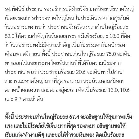
•
เกม
รศ.ทัศนีย์ ประธาน รองอธิการบดีฝ่ายวิจัย มหาวิทยาลัยหาดใหญ่
•
วิทยาศาสตร์
เปิดเผยผลการสำรวจหาดใหญ่โพล ในประเด็นเทศกาลสุขสันต์
•
SMEs
วันลอยกระทง พบว่า ประชาชนจังหวัดสงขลาส่วนใหญ่ร้อยละ
•
หุ้น
82.0 ให้ความสำคัญกับวันลอยกระทง มีเพียงร้อยละ 18.0 ที่คิด
•
อินโดจีน
ว่าวันลอยกระทงไม่มีความสำคัญ เป็นวันธรรมดาวันหนึ่งของ
•
กองทุนรวม
เดือนพฤศจิกายน ทั้งนี้ ประชาชนส่วนใหญ่ร้อยละ 75.0 จะเดิน
ทางออกไปลอยกระทง โดยที่สถานที่ที่ได้รับความนิยมจาก
•
Celeb Online
ประชาชน พบว่า ประชาชนร้อยละ 20.6 จะเดินทางไปสวน
•
Factcheck
สาธารณะหาดใหญ่ มากที่สุด รองลงมา สระบัวแหลมสมิหลา
•
ญี่ปุ่น
ตลาดน้ำคลองแห และคลองอู่ตะเภา คิดเป็นร้อยละ 13.0, 10.6
•
News1
และ 9.7 ตามลำดับ
•
Gotomanager
ทั้งนี้ ประชาชนส่วนใหญ่ร้อยละ 67.4 จะอธิษฐานให้สุขภาพแข็ง
แรง และไม่มีโรคภัยไข้เจ็บ มากที่สุด รองลงมา อธิษฐานขอให้
เรียนเก่ง/ทำงานดีๆ และขอให้ร่ำรวยเงินทอง คิดเป็นร้อยละ