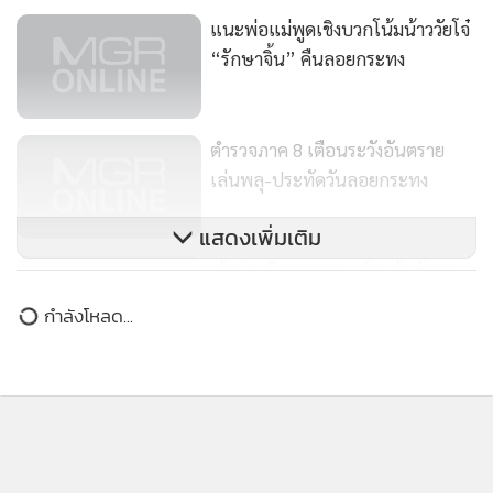
แนะพ่อแม่พูดเชิงบวกโน้มน้าววัยโจ๋
“รักษาจิ้น” คืนลอยกระทง
518
ตำรวจภาค 8 เตือนระวังอันตราย
เล่นพลุ-ประทัดวันลอยกระทง
109
แสดงเพิ่มเติม
เจ้าท่าภูมิภาคสุราษฏร์ฯ เข้มสัญจร
ทางน้ำช่วงลอยกระทง
กำลังโหลด...
113