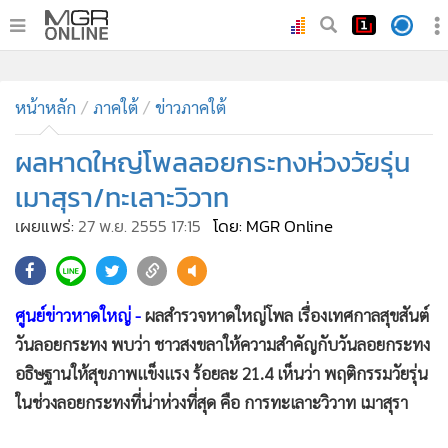
•
หน้าหลัก
•
หน้าหลัก
ทันเหตุการณ์
ภาคใต้
ข่าวภาคใต้
•
ภาคใต้
ผลหาดใหญ่โพลลอยกระทงห่วงวัยรุ่น
•
ภูมิภาค
เมาสุรา/ทะเลาะวิวาท
•
Online Section
เผยแพร่:
27 พ.ย. 2555 17:15
โดย: MGR Online
•
บันเทิง
•
ผู้จัดการรายวัน
98
•
คอลัมนิสต์
ศูนย์ข่าวหาดใหญ่ -
ผลสำรวจหาดใหญ่โพล เรื่องเทศกาลสุขสันต์
•
ละคร
วันลอยกระทง พบว่า ชาวสงขลาให้ความสำคัญกับวันลอยกระทง
•
CbizReview
อธิษฐานให้สุขภาพแข็งแรง ร้อยละ 21.4 เห็นว่า พฤติกรรมวัยรุ่น
•
Cyber BIZ
ในช่วงลอยกระทงที่น่าห่วงที่สุด คือ การทะเลาะวิวาท เมาสุรา
•
ผู้จัดกวน