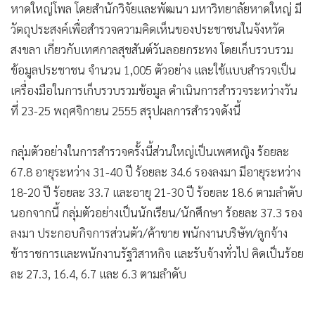
•
Good health & Well-being
หาดใหญ่โพล โดยสำนักวิจัยและพัฒนา มหาวิทยาลัยหาดใหญ่ มี
•
Green Innovation & SD
วัตถุประสงค์เพื่อสำรวจความคิดเห็นของประชาชนในจังหวัด
•
Management & HR
สงขลา เกี่ยวกับเทศกาลสุขสันต์วันลอยกระทง โดยเก็บรวบรวม
•
MGR Live
ข้อมูลประชาชน จำนวน 1,005 ตัวอย่าง และใช้แบบสำรวจเป็น
•
Infographic
เครื่องมือในการเก็บรวบรวมข้อมูล ดำเนินการสำรวจระหว่างวัน
•
การเมือง
ที่ 23-25 พฤศจิกายน 2555 สรุปผลการสำรวจดังนี้
•
ท่องเที่ยว
กลุ่มตัวอย่างในการสำรวจครั้งนี้ส่วนใหญ่เป็นเพศหญิง ร้อยละ
•
กีฬา
67.8 อายุระหว่าง 31-40 ปี ร้อยละ 34.6 รองลงมา มีอายุระหว่าง
•
ต่างประเทศ
18-20 ปี ร้อยละ 33.7 และอายุ 21-30 ปี ร้อยละ 18.6 ตามลำดับ
•
Special Scoop
นอกจากนี้ กลุ่มตัวอย่างเป็นนักเรียน/นักศึกษา ร้อยละ 37.3 รอง
•
เศรษฐกิจ-ธุรกิจ
ลงมา ประกอบกิจการส่วนตัว/ค้าขาย พนักงานบริษัท/ลูกจ้าง
•
จีน
ข้าราชการและพนักงานรัฐวิสาหกิจ และรับจ้างทั่วไป คิดเป็นร้อย
•
ชุมชน-คุณภาพชีวิต
ละ 27.3, 16.4, 6.7 และ 6.3 ตามลำดับ
•
อาชญากรรม
•
Motoring