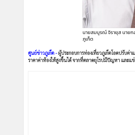
•
อินโดจีน
•
กองทุนรวม
•
Celeb Online
•
Factcheck
นายสมบูรณ์ จิรายุส นายกส
•
ญี่ปุ่น
ภูเก็ต
•
News1
ศูนย์ข่าวภูเก็ต -
ผู้ประกอบการท่องเที่ยวภูเก็ตโอดปรับค่
•
Gotomanager
ราคาค่าห้องให้สูงขึ้นได้ จากที่ตลาดยุโรปมีปัญหา และแข