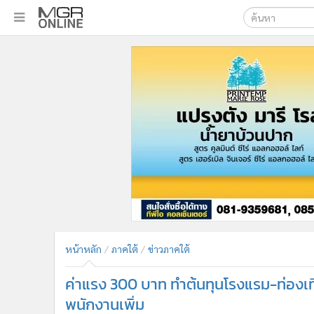
เลือกเครื่องมือท
•
หน้าหลัก
ค้นหา
•
ทันเหตุการณ์
Google
•
ภาคใต้
•
ภูมิภาค
MGR Onl
•
Online Section
ค้นหาขั
•
บันเทิง
•
ผู้จัดการรายวัน
•
คอลัมนิสต์
•
ละคร
•
CbizReview
•
Cyber BIZ
หน้าหลัก
ภาคใต้
ข่าวภาคใต้
•
ผู้จัดกวน
ค่าแรง 300 บาท ทำต้นทุนโรงแรม-ท่องเที
•
Good health & Well-being
•
Green Innovation & SD
พนักงานเพิ่ม