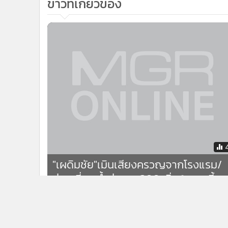
ข่าวที่เกี่ยวข้อง
"เผดิมชัย"เมินเสียงครวญจากโรงแรม/
ท่องเที่ยว ย้ำค่าแรง 300 เริ่ม 1 เม.ย.นี้
ข่าวในหมวดล่าสุด