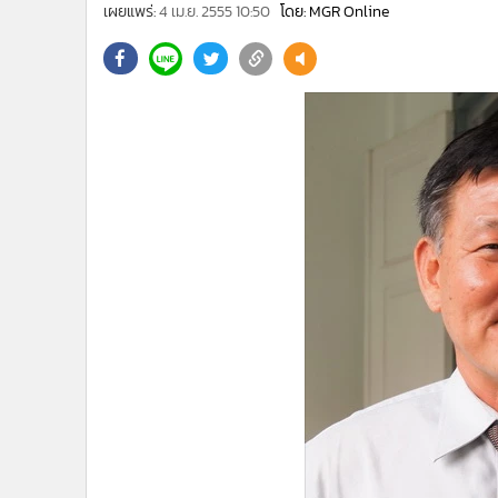
•
Management & HR
เผยแพร่:
4 เม.ย. 2555 10:50
โดย: MGR Online
•
MGR Live
•
Infographic
•
การเมือง
•
ท่องเที่ยว
•
กีฬา
•
ต่างประเทศ
•
Special Scoop
•
เศรษฐกิจ-ธุรกิจ
•
จีน
•
ชุมชน-คุณภาพชีวิต
•
อาชญากรรม
•
Motoring
•
เกม
•
วิทยาศาสตร์
•
SMEs
•
หุ้น