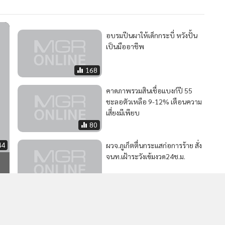
MGR Onli
MGR Online 
อบรมปีนผาให้เด็กกระบี่ หวังปั้น
เสนอ ประสบก
เป็นมืออาชีพ
เว็บไซต์ แ
นโยบายสิทธ
168
คาดภาพรวมสินเชื่อแบงก์ปี 55
ชะลอตัวเหลือ 9-12% เตือนความ
เสี่ยงมีเพียบ
80
44
ผวจ.ภูเก็ตตื่นกระแสก่อการร้าย สั่ง
จนท.เฝ้าระวังเข้มงวด24ช.ม.
45