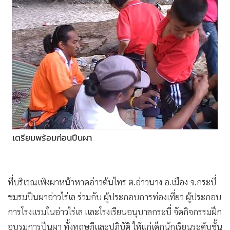
•
เกม
•
วิทยาศาสตร์
•
SMEs
•
หุ้น
•
อินโดจีน
•
กองทุนรวม
•
Celeb Online
•
Factcheck
•
ญี่ปุ่น
เตรียมพร้อมก่อนปืนผา
•
News1
•
Gotomanager
ที่บริเวณเพิงผาหน้าหาดอ่าวต้นไทร ต.อ่าวนาง อ.เมือง จ.กระบี่
ชมรมปีนผาอ่าวไร่เล ร่วมกับ ผู้ประกอบการท่องเที่ยว ผู้ประกอบ
การโรงแรมในอ่าวไร่เล และโรงเรียนอนุบาลกระบี่ จัดกิจกรรมฝึก
อบรมการปีนผา ทั้งทฤษฎีและปฏิบัติ ให้แก่เด็กนักเรียนระดับชั้น