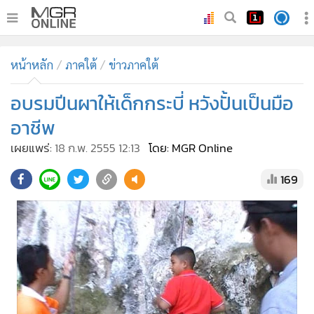
•
หน้าหลัก
หน้าหลัก
ภาคใต้
ข่าวภาคใต้
•
ทันเหตุการณ์
•
อบรมปีนผาให้เด็กกระบี่ หวังปั้นเป็นมือ
ภาคใต้
•
ภูมิภาค
อาชีพ
•
Online Section
เผยแพร่:
18 ก.พ. 2555 12:13
โดย: MGR Online
•
บันเทิง
169
•
ผู้จัดการรายวัน
•
คอลัมนิสต์
•
ละคร
•
CbizReview
•
Cyber BIZ
•
ผู้จัดกวน