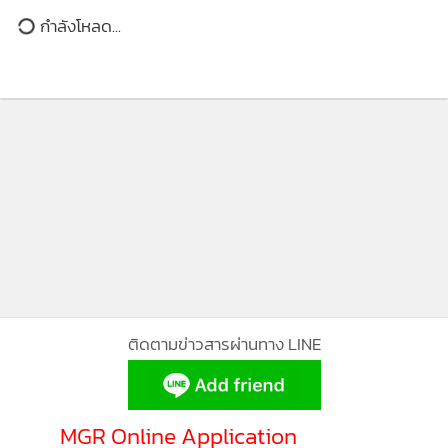
กระบี่
ช่วงตรุษจีน
ข่าวในหมวดล่าสุด
42
มท.4 นำทีมจับ เจ็ตสกีเถื่อน ในทะเลภูเก็ต ย้ำเดินหน้าจัด
1
ระเบียบ อย่างเป็นระบบ
2
คนร้ายบุกยิงอดีตผู้ช่วยผู้ใหญ่บ้าน จ.ปัตตานีเสียชีวิตหน้า
3
บ้านพัก
มท.4 ลุยแก้ใบอนุญาตโรงแรมภูเก็ต แค่ 2 เดือนสาง
4
คำร้องค้างเติ้งไปแล้ว 275 แห่ง ลั่นต้องไม่มีการเรียกรับ
เด็ดขาด ใครโดนแจ้งได้โดยตรง
ข่าวอื่นในหมวด