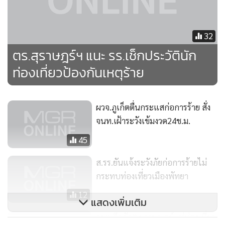
เรื่องการปีนผา และอุปกรณ์ที่ใช้ในการปีนผา โดยลงพื้นที่จริง
เพื่อให้เกิดความชำนาญ และในอนาคตจะจัดการแข่งขันกีฬาปีน
ผาระดับเยาวชน เพื่อเป็นการส่งเสริมการท่องเที่ยวอีกทางหนึ่ง
32
ตร.สุราษฎร์ฯ แนะ รร.เช็กประวัตินัก
ท่องเที่ยวป้องกันเหตุร้าย
ผวจ.ภูเก็ตตื่นกระแสก่อการร้าย สั่ง
จนท.เฝ้าระวังเข้มงวด24ช.ม.
45
ส.รร.ยันแจ้งระวังภัยก่อการร้ายไม่
กระทบท่องเที่ยวเมืองพัทยา
12
แสดงเพิ่มเติม
จัดอบรมวิธีปีนผาและุถูกต้องและปลอดภัยให้เด็กนักเรียน
จชต.คึกคัก!! ชาวมาเลย์แห่ท่องเที่ยว