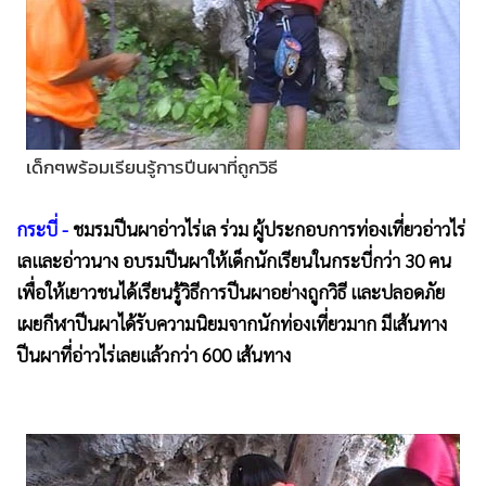
•
Good health & Well-being
•
Green Innovation & SD
•
Management & HR
•
MGR Live
•
Infographic
เด็กๆพร้อมเรียนรู้การปีนผาที่ถูกวิธี
•
การเมือง
•
ท่องเที่ยว
กระบี่ -
ชมรมปีนผาอ่าวไร่เล ร่วม ผู้ประกอบการท่องเที่ยวอ่าวไร่
•
กีฬา
เลและอ่าวนาง อบรมปีนผาให้เด็กนักเรียนในกระบี่กว่า 30 คน
•
ต่างประเทศ
เพื่อให้เยาวชนได้เรียนรู้วิธีการปีนผาอย่างถูกวิธี และปลอดภัย
•
Special Scoop
เผยกีฬาปีนผาได้รับความนิยมจากนักท่องเที่ยวมาก มีเส้นทาง
•
เศรษฐกิจ-ธุรกิจ
ปีนผาที่อ่าวไร่เลยแล้วกว่า 600 เส้นทาง
•
จีน
•
ชุมชน-คุณภาพชีวิต
•
อาชญากรรม
•
Motoring