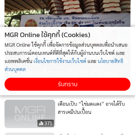
MGR Online ใช้คุกกี้ (Cookies)
MGR Online ใช้คุกกี้ เพื่อจัดการข้อมูลส่วนบุคคลเพื่อนำเสนอ
ประสบการณ์คอนเทนต์ที่ดีที่สุดให้กับผู้อ่านบนเว็บไซต์ และ
78
แอพพลิเคชั่น
เงื่อนไขการใช้งานเว็บไซต์
และ
นโยบายสิทธิ
ส่วนบุคคล
รพ.วชิระภูเก็ตมอบเรือ 65 ลำช่วยผู้
ประสบภัยน้ำท่วม
รับทราบ
เตือนเปิบ “ไข่มดแดง” อาจได้รับ
สารเคมีปนเปื้อน
371