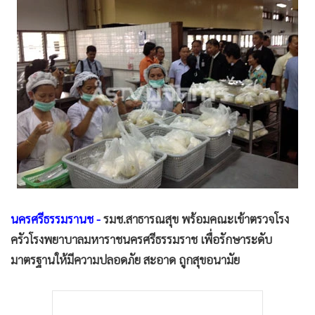
•
Good health & Well-being
•
Green Innovation & SD
•
Management & HR
•
MGR Live
•
Infographic
•
การเมือง
•
ท่องเที่ยว
•
กีฬา
•
ต่างประเทศ
•
Special Scoop
•
เศรษฐกิจ-ธุรกิจ
นครศรีธรรมรานช -
รมช.สาธารณสุข พร้อมคณะเข้าตรวจโรง
ครัวโรงพยาบาลมหาราชนครศรีธรรมราช เพื่อรักษาระดับ
•
จีน
มาตรฐานให้มีความปลอดภัย สะอาด ถูกสุขอนามัย
•
ชุมชน-คุณภาพชีวิต
•
อาชญากรรม
•
Motoring