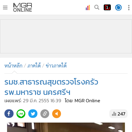
•
หน้าหลัก
•
ทันเหตุการณ์
•
ภาคใต้
•
ภูมิภาค
•
Online Section
หน้าหลัก
ภาคใต้
ข่าวภาคใต้
•
บันเทิง
•
ผู้จัดการรายวัน
รมช.สาธารณสุขตรวจโรงครัว
•
คอลัมนิสต์
รพ.มหาราช นครศรีฯ
•
ละคร
เผยแพร่:
29 มี.ค. 2555 16:39
โดย: MGR Online
•
CbizReview
247
•
Cyber BIZ
•
ผู้จัดกวน