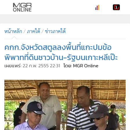
•
หน้าหลัก
•
หน้าหลัก
ทันเหตุการณ์
ภาคใต้
ข่าวภาคใต้
•
ภาคใต้
คกก.จังหวัดสตูลลงพื้นที่แกะปมข้อ
•
ภูมิภาค
พิพาทที่ดินชาวบ้าน-รัฐบนเกาะหลีเป๊ะ
•
Online Section
เผยแพร่:
22 ก.พ. 2555 22:31
โดย: MGR Online
•
บันเทิง
•
ผู้จัดการรายวัน
•
คอลัมนิสต์
•
ละคร
•
CbizReview
•
Cyber BIZ
•
ผู้จัดกวน