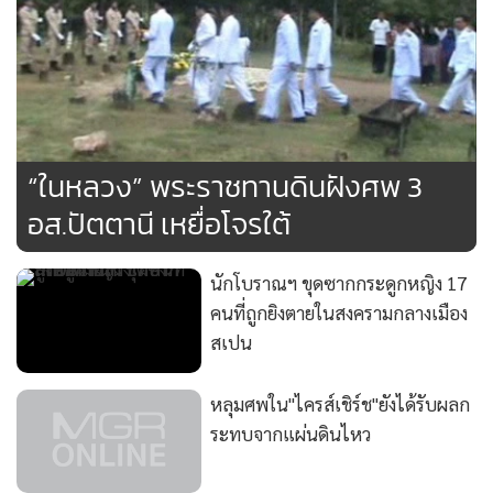
“ในหลวง” พระราชทานดินฝังศพ 3
อส.ปัตตานี เหยื่อโจรใต้
นักโบราณฯ ขุดซากกระดูกหญิง 17
คนที่ถูกยิงตายในสงครามกลางเมือง
สเปน
หลุมศพใน"ไครส์เชิร์ช"ยังได้รับผลก
ระทบจากแผ่นดินไหว