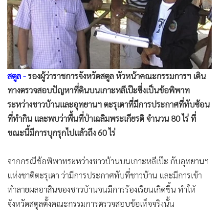
•
Good health & Well-being
•
Green Innovation & SD
•
Management & HR
•
MGR Live
•
Infographic
สตูล -
รองผู้ว่าราชการจังหวัดสตูล หัวหน้าคณะกรรมการฯ เดิน
•
การเมือง
ทางตรวจสอบปัญหาที่ดินบนเกาะหลีเป๊ะซึ่งเป็นข้อพิพาท
•
ท่องเที่ยว
ระหว่างชาวบ้านและอุทยานฯ ตะรุเตาที่มีการประกาศที่ทับซ้อน
•
กีฬา
ที่ทำกิน และพบว่าพื้นที่ป่าเฉลิมพระเกียรติ จำนวน 80 ไร่ ที่
•
ต่างประเทศ
ขณะนี้มีการบุกรุกไปแล้วถึง 60 ไร่
•
Special Scoop
•
เศรษฐกิจ-ธุรกิจ
จากกรณีข้อพิพาทระหว่างชาวบ้านบนเกาะหลีเป๊ะ กับอุทยานฯ
•
จีน
แห่งชาติตะรุเตา ว่ามีการประกาศทับที่ชาวบ้าน และมีการเข้า
•
ชุมชน-คุณภาพชีวิต
ทำลายผลอาสินของชาวบ้านจนมีการร้องเรียนเกิดขึ้น ทำให้
•
อาชญากรรม
จังหวัดสตูลตั้งคณะกรรมการตรวจสอบข้อเท็จจริงนั้น
•
Motoring