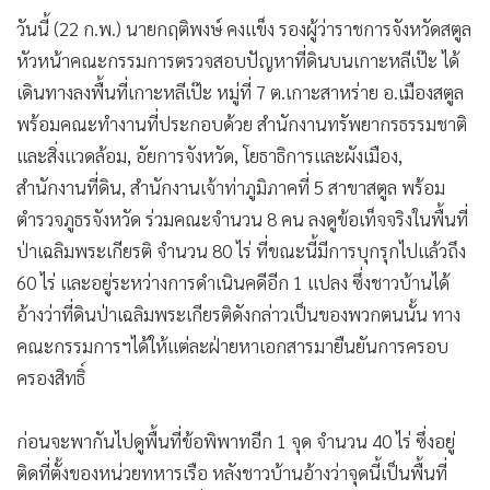
•
เกม
วันนี้ (22 ก.พ.) นายกฤติพงษ์ คงแข็ง รองผู้ว่าราชการจังหวัดสตูล
•
วิทยาศาสตร์
หัวหน้าคณะกรรมการตรวจสอบปัญหาที่ดินบนเกาะหลีเป๊ะ ได้
•
SMEs
เดินทางลงพื้นที่เกาะหลีเป๊ะ หมู่ที่ 7 ต.เกาะสาหร่าย อ.เมืองสตูล
•
หุ้น
พร้อมคณะทำงานที่ประกอบด้วย สำนักงานทรัพยากรธรรมชาติ
•
อินโดจีน
และสิ่งแวดล้อม, อัยการจังหวัด, โยธาธิการและผังเมือง,
สำนักงานที่ดิน, สำนักงานเจ้าท่าภูมิภาคที่ 5 สาขาสตูล พร้อม
•
กองทุนรวม
ตำรวจภูธรจังหวัด ร่วมคณะจำนวน 8 คน ลงดูข้อเท็จจริงในพื้นที่
•
Celeb Online
ป่าเฉลิมพระเกียรติ จำนวน 80 ไร่ ที่ขณะนี้มีการบุกรุกไปแล้วถึง
•
Factcheck
60 ไร่ และอยู่ระหว่างการดำเนินคดีอีก 1 แปลง ซึ่งชาวบ้านได้
•
ญี่ปุ่น
อ้างว่าที่ดินป่าเฉลิมพระเกียรติดังกล่าวเป็นของพวกตนนั้น ทาง
•
News1
คณะกรรมการฯได้ให้แต่ละฝ่ายหาเอกสารมายืนยันการครอบ
•
Gotomanager
ครองสิทธิ์
ก่อนจะพากันไปดูพื้นที่ข้อพิพาทอีก 1 จุด จำนวน 40 ไร่ ซึ่งอยู่
ติดที่ตั้งของหน่วยทหารเรือ หลังชาวบ้านอ้างว่าจุดนี้เป็นพื้นที่