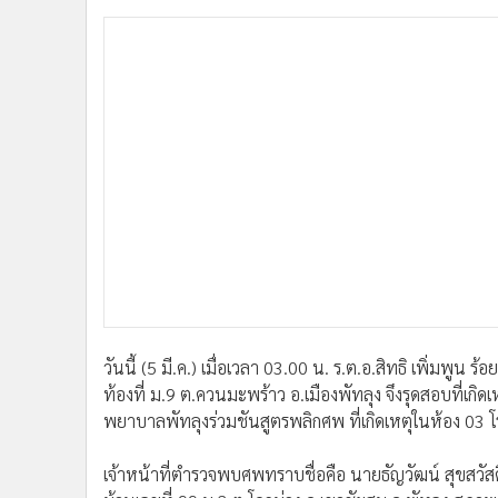
•
อินโดจีน
•
กองทุนรวม
•
Celeb Online
•
Factcheck
•
ญี่ปุ่น
•
News1
•
Gotomanager
วันนี้ (5 มี.ค.) เมื่อเวลา 03.00 น. ร.ต.อ.สิทธิ เพิ่มพู
ท้องที่ ม.9 ต.ควนมะพร้าว อ.เมืองพัทลุง จึงรุดสอบที่เกิด
พยาบาลพัทลุงร่วมชันสูตรพลิกศพ ที่เกิดเหตุในห้อง 03
เจ้าหน้าที่ตำรวจพบศพทราบชื่อคือ นายธัญวัฒน์ สุขสวัสดิ