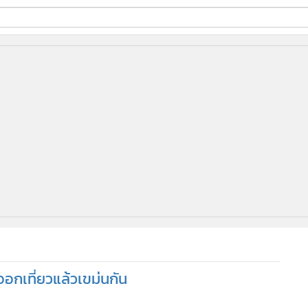
ี่ใช้
ine
้นสูง
อกเที่ยวแล้วเขม่นกัน