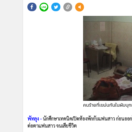
•
Management & HR
•
MGR Live
•
Infographic
•
การเมือง
•
ท่องเที่ยว
•
กีฬา
•
ต่างประเทศ
•
Special Scoop
•
เศรษฐกิจ-ธุรกิจ
•
จีน
•
ชุมชน-คุณภาพชีวิต
•
อาชญากรรม
•
Motoring
คนร้ายที่เขม่นกันในผับบุ
•
เกม
•
วิทยาศาสตร์
พัทลุง -
นักศึกษาเทคนิคเปิดห้องพักกับแฟนสาว ก่อนออกไ
•
SMEs
ต่อตาแฟนสาว จนเสียชีวิต
•
หุ้น