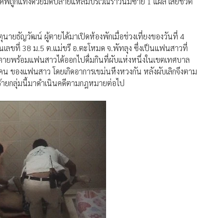
าพศพถูกแทงด้วยมีดปลายแหลมบริเวณราวนมซ้าย 1 แผล เสียชีวิต
ยธัญวัฒน์ ผู้ตายได้มาเปิดห้องพักเมื่อช่วงเที่ยงของวันที่ 4
้านเลขที่ 38 ม.5 ต.แม่ขรี อ.ตะโหมด จ.พัทลุง ซึ่งเป็นแฟนสาวที่
 ผู้ตายพร้อมแฟนสาวได้ออกไปดื่มกินที่ผับแห่งหนึ่งในเขตเทศบาล
 3 คน ของแฟนสาว โดยเกิดอาการเขม่นหึงหวงกัน หลังผับเลิกจึงตาม
คนร้ายกลุ่มนี้มาดำเนินคดีตามกฎหมายต่อไป