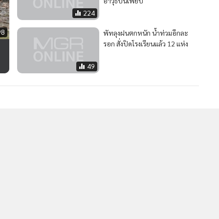
อาวุธปืนเพียบ
นโยบายสิทธ
224
98
พัทลุงฝนตกหนัก น้ำท่วมอีกละ
รอก สั่งปิดโรงเรียนแล้ว 12 แห่ง
49
ใน
2
รมช.คมนาคม ลงติดตามการขุดลอกร่องน้ำคลองอู่ตะเภาแก้
4
ปัญหาน้ำท่วมหาดใหญ่
วอื่นในหมวด