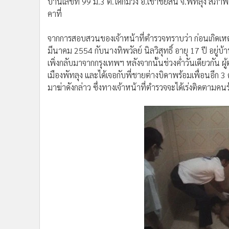
บ้านเลขที่ 99 ม.3 ต.โคกม่วง อ.เขาชัยสน จ.พัทลุง สภ
คาที่
จากการสอบสวนของเจ้าหน้าที่ตำรวจทราบว่า ก่อนเกิดเหตุนา
มีนาคม 2554 กับนางทิพวัลย์ นิลวิสุทธิ์ อายุ 17 ปี อยู่บ
เพิ่งกลับมาจากกรุงเทพฯ หลังจากนั้นช่วงค่ำวันเดียวกัน
เมืองพัทลุง และได้เจอกับพี่ชายต่างบิดาพร้อมเพื่อนอีก
มาฆ่าดังกล่าว ซึ่งทางเจ้าหน้าที่ตำรวจจะได้เร่งติดตาม