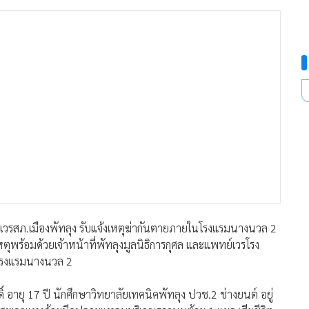
น ร้อยเวรสภ.เมืองพัทลุง รับแจ้งเหตุฆ่ากันตายภายในโรงแรมนางนวล 2
เหตุพร้อมด้วยเจ้าหน้าที่พัทลุงมูลนิธิการกุศล และแพทย์เวรโรง
 โรงแรมนางนวล 2
์ อายุ 17 ปี นักศึกษาวิทยาลัยเทคนิคพัทลุง ปวช.2 ช่างยนต์ อยู่