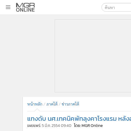
เลือกเครื่องมือท
•
หน้าหลัก
ค้นหา
•
ทันเหตุการณ์
Google
•
ภาคใต้
•
ภูมิภาค
MGR Onl
•
Online Section
ค้นหาขั
•
บันเทิง
•
ผู้จัดการรายวัน
•
คอลัมนิสต์
•
ละคร
•
CbizReview
•
Cyber BIZ
หน้าหลัก
ภาคใต้
ข่าวภาคใต้
•
ผู้จัดกวน
แทงดับ นศ.เทคนิคพัทลุงคาโรงแรม หลังอ
•
Good health & Well-being
•
Green Innovation & SD
เผยแพร่:
5 มี.ค. 2554 09:40
โดย: MGR Online