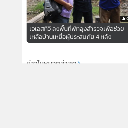
เอเอสทีวี ลงพื้นที่พัทลุงสำรวจเพื่อช่วย
เหลือบ้านเหยื่อผู้ประสบภัย 4 หลัง
ข่าวในหมวดล่าสุด
อดีตครูหาดใหญ่วิทยาลัยถูกยกเลิกสัญญาโพสต์รูปปืนขู่
1
กลุ่มไลน์ ผอ.โร่แจ้งความ-สั่งเรียนออนไลน์ 10-11 ส.ค.นี้
กมธ.พัฒนาเมืองฯ เปิดเวที “ภูเก็ตจัดการตนเอง” ระดม
3
ความเห็นแนวทางกระจายอำนาจ “มหานครภูเก็ต”
ข่า