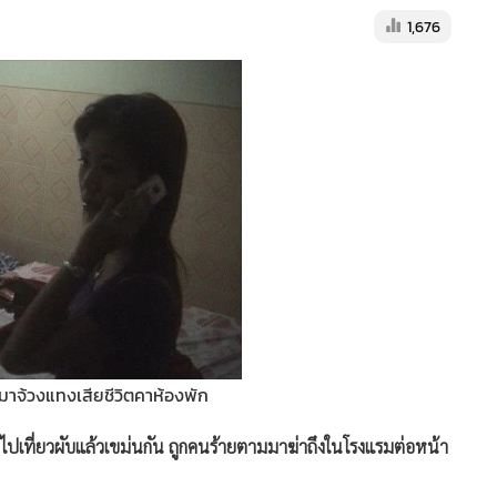
1,676
กมาจ้วงแทงเสียชีวิตคาห้องพัก
ปเที่ยวผับแล้วเขม่นกัน ถูกคนร้ายตามมาฆ่าถึงในโรงแรมต่อหน้า