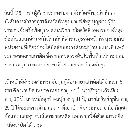
วันนี้ (25 ก.พ.) ผู้สื่อข่าวรายงานจากจังหวัดพัทลุงว่า ที่กอง
บังคับการตำรวจภูธรจังหวัดพัทลุง นายพิสิษฐ บุญช่วง ผู้ว่า
ราชการจังหวัดพัทลุง พ.ต.อ.ปรีชา กลัดสวัสดิ์ รอง ผบก.พัทลุง
ร่วมกันแถลงข่าว หลังเจ้าหน้าที่ตำรวจภูธรจังหวัดพัทลุงร่วมกับ
หน่วยงานที่เกี่ยวข้อง ได้ปิดล้อมตรวจค้นหมู่บ้าน ชุมชนที่ แพร่
ระบาดของยาเสพติด ซึ่งจากการตรวจค้นในพื้นที่ อ.ป่าพะยอม
อ.ควนขนุน อ.กงหรา อ.เขาชันสน และ อ.เมืองพัทลุง
เจ้าหน้าที่ตำรวจสามารถจับกุมผู้ต้องหายาเสพติดได้ จำนวน 5
ราย คือ นายชิต เพชรคงทอง อายุ 37 ปี, นายธีรวุธ แก้วเนียม
อายุ 37 ปี, นายหมัดฉุกรี พลนุ้ย อายุ 41 ปี, นายโกวิทย์ ชูชื่น อายุ
25 ปี ได้ของกลางจำนวนมาก ทั้งยาบ้า พืชกระท่อม ยาไอ กัญชา
อัดแท่ง และอุปกรณ์เสพยาเสพติด นอกจากนี้ยังยังสามารถยึด
กล้องวงปิด ได้ 1 ชุด