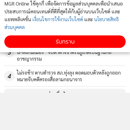
MGR Online ใช้คุกกี้ เพื่อจัดการข้อมูลส่วนบุคคลเพื่อนำเสนอ
คนไทยเกาะสมุย สุดทน ถูกต่างชาติขู่ทำร้าย -ให้ปิด
1
ประสบการณ์คอนเทนต์ที่ดีที่สุดให้กับผู้อ่านบนเว็บไซต์ และ
กิจการ
แอพพลิเคชั่น
เงื่อนไขการใช้งานเว็บไซต์
และ
นโยบายสิทธิ
ส่วนบุคคล
2
รับทราบ
“ชัยชนะ” กมธ.ตำรวจ กับชับตำรวจภาค 8 คุมเข้มนอมิ
3
นี-สแกมเมอร์” จับตาต่างชาติใช้ภูเก็ตเป็นฐานก่อ
อาชญากรรม
ไม่รอช้า! ดาบตำรวจ สภ.ทุ่งลุง ดอดมอบตัวหลังถูกออก
4
หมายจับคดีครองสื่อลามกอนาจาร
ข่าวอื่นในหมวด