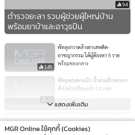
94
ตำรวจยะลา รวบผู้ช่วยผู้ใหญ่บ้าน
พร้อมยาบ้าและอาวุธปืน
พัทลุงกวาดล้างยาเสพติด-
อาชญากรรม ได้ผู้ต้องหา 5 ราย
พร้อมของกลาง
145
พัทลุงฝนตกหนัก น้ำท่วมอีกละรอก
สั่งปิดโรงเรียนแล้ว 12 แห่ง
49
แสดงเพิ่มเติม
พัทลุงฝนลดแต่น้ำยังท่วมสูง ด้าน
ทหารนำเรือท้องแบนลงพื้นที่ช่วย
ข่าวในหมวดล่าสุด
MGR Online ใช้คุกกี้ (Cookies)
เหลือผู้ประสบภัย
123