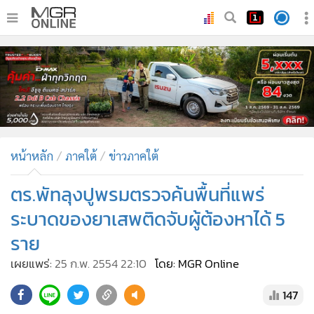
•
หน้าหลัก
•
ทันเหตุการณ์
•
ภาคใต้
•
ภูมิภาค
•
Online Section
หน้าหลัก
ภาคใต้
ข่าวภาคใต้
•
บันเทิง
•
ผู้จัดการรายวัน
ตร.พัทลุงปูพรมตรวจค้นพื้นที่แพร่
•
คอลัมนิสต์
ระบาดของยาเสพติดจับผู้ต้องหาได้ 5
•
ละคร
ราย
•
CbizReview
เผยแพร่:
25 ก.พ. 2554 22:10
โดย: MGR Online
•
Cyber BIZ
•
ผู้จัดกวน
147