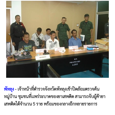
•
Good health & Well-being
•
Green Innovation & SD
•
Management & HR
•
MGR Live
•
Infographic
•
การเมือง
•
ท่องเที่ยว
•
กีฬา
•
ต่างประเทศ
•
Special Scoop
•
เศรษฐกิจ-ธุรกิจ
•
จีน
พัทลุง
- เจ้าหน้าที่ตำรวจจังหวัดพัทลุงเข้าปิดล้อมตรวจค้น
•
ชุมชน-คุณภาพชีวิต
หมู่บ้าน ชุมชนที่แพร่ระบาดของยาเสพติด สามารถจับผู้ค้ายา
•
อาชญากรรม
เสพติดได้จำนวน 5 ราย พร้อมของกลางอีกหลายรายการ
•
Motoring