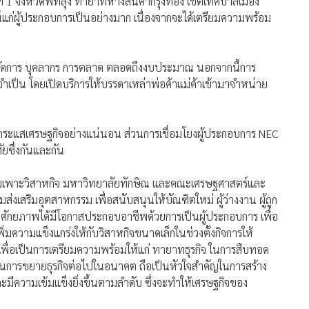
่นที่ 1 จังหวัดพัทลุง ทายาทห้างสินค้ากรุงทอง เขตเทศบาลเมือง
น์แก่ผู้ประกอบการเป็นอย่างมาก เนื่องจากจะได้เตรียมความพร้อม
รจัดการ บุคลากร การตลาด ตลอดถึงงบประมาณ นอกจากนี้การ
มจำเป็น โดยเปิดบริการให้บรรดาเหล่าพ่อค้าแม่ค้าเข้ามาจำหน่าย
นกระแสเศรษฐกิจอย่างแน่นอน ส่วนการเชื่อมโยงผู้ประกอบการ NEC
ยซึ่งกันและกัน
ูนย์บ่มเพาะวิสาหกิจ มหาวิทยาลัยทักษิณ และคณะเศรษฐศาสตร์และ
มส่งเสริมอุตสาหกรรม เพื่อสนับสนุนให้บัณฑิตใหม่ ผู้ว่างงาน ผู้ถูก
ีศักยภาพได้มีโอกาสประกอบอาชีพด้วยการเป็นผู้ประกอบการ เพื่อ
พิ่มความแข็งแกร่งให้กับวิสาหกิจขนาดเล็กในช่วงตั้งกิจการให้
ื่อเป็นการเตรียมความพร้อมให้แก่ ทายาทธุรกิจ ในการสืบทอด
นการขยายธุรกิจต่อไปในอนาคต ถือเป็นหัวใจสำคัญในการสร้าง
ะมีความเข้มแข็งยิ่งขึ้นตามลำดับ ซึ่งจะทำให้เศรษฐกิจของ