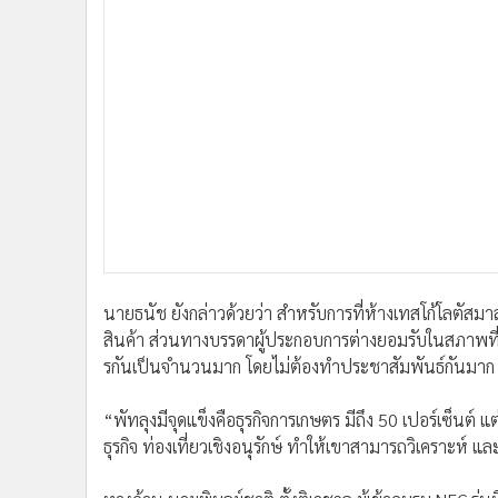
•
อินโดจีน
•
กองทุนรวม
•
Celeb Online
•
Factcheck
•
ญี่ปุ่น
•
News1
•
Gotomanager
นายธนัช ยังกล่าวด้วยว่า สำหรับการที่ห้างเทสโก้โลตัสมา
สินค้า ส่วนทางบรรดาผู้ประกอบการต่างยอมรับในสภาพที่จ
รกันเป็นจำนวนมาก โดยไม่ต้องทำประชาสัมพันธ์กันมาก
“พัทลุงมีจุดแข็งคือธุรกิจการเกษตร มีถึง 50 เปอร์เซ็นต์ 
ธุรกิจ ท่องเที่ยวเชิงอนุรักษ์ ทำให้เขาสามารถวิเคราะห์ 