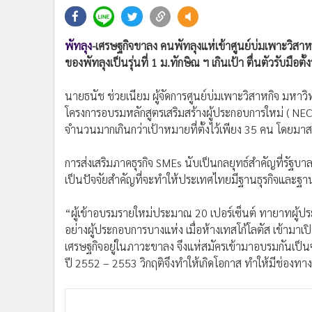
•
Management & HR
•
MGR Live
•
Infographic
พัทลุง
-เศรษฐกิจขาลง คนพัทลุงแห่เข้าศูนย์บ่มเพาะวิสาห
•
การเมือง
ของพัทลุงเป็นรุ่นที่ 1 ม.ทักษิณ ฯ เกินเป้า ตื่นตัวรับมือตั
•
ท่องเที่ยว
นายธนัช ช่วยเนียม ผู้จัดการศูนย์บ่มเพาะวิสาหกิจ มหาวิท
•
กีฬา
โครงการอบรมหลักสูตรเสริมสร้างผู้ประกอบการใหม่ ( NEC ) 
•
ต่างประเทศ
จำนวนมากเกินกว่าเป้าหมายที่ตั้งไว้เพียง 35 คน โดยมาส
•
Special Scoop
•
เศรษฐกิจ-ธุรกิจ
การส่งเสริมภาคธุรกิจ SMEs นับเป็นกลยุทธ์สำคัญที่รั
•
จีน
เป็นปัจจัยสำคัญที่จะทำให้ประเทศไทยมีฐานธุรกิจและฐานภ
•
ชุมชน-คุณภาพชีวิต
•
อาชญากรรม
“ผู้เข้าอบรมรายใหม่ประมาณ 20 เปอร์เซ็นต์ ทายาทผู้ปร
•
Motoring
อย่างผู้ประกอบการบางแห่ง เมื่อห้างเทสโก้โลตัส เข้ามาเ
เศรษฐกิจอยู่ในภาวะขาลง จึงแห่สมัครเข้ามาอบรมกันเป็น
•
เกม
ปี 2552 – 2553 วิกฤติจึงทำให้เกิดโอกาส ทำให้มีช่องท
•
วิทยาศาสตร์
•
SMEs
•
หุ้น