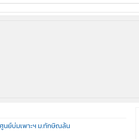
ี่ใช้
ine
้นสูง
าศูนย์บ่มเพาะฯ ม.ทักษิณล้น