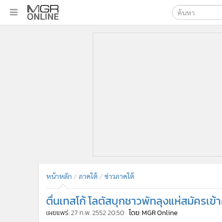
เลือกเครื่องมือท
•
หน้าหลัก
ค้นหา
•
ทันเหตุการณ์
Google
•
ภาคใต้
•
ภูมิภาค
MGR Onl
•
Online Section
ค้นหาขั
•
บันเทิง
•
ผู้จัดการรายวัน
•
คอลัมนิสต์
•
ละคร
•
CbizReview
•
Cyber BIZ
หน้าหลัก
ภาคใต้
ข่าวภาคใต้
•
ผู้จัดกวน
ตื่นเทสโก้ โลตัสบุกชาวพัทลุงแห่สมัครเข้
•
Good health & Well-being
•
Green Innovation & SD
เผยแพร่:
27 ก.พ. 2552 20:50
โดย: MGR Online