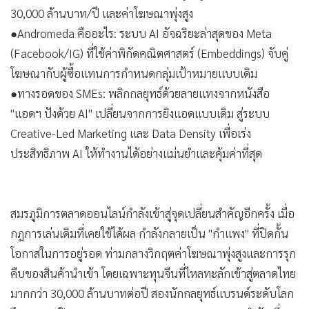
•
เกม
ปี 2026
•
วิทยาศาสตร์
•
SMEs
●สถานการณ์ปี 2026: SMEs ไทยเผชิญปัญหาสินค้าจีนทะลัก
30,000 ล้านบาท/ปี และค่าโฆษณาพุ่งสูง
•
หุ้น
●Andromeda คืออะไร: ระบบ AI อัจฉริยะล่าสุดของ Meta
•
อินโดจีน
(Facebook/IG) ที่ใช้ค่าพิกัดคณิตศาสตร์ (Embeddings) จับคู่
•
กองทุนรวม
โฆษณากับผู้ซื้อแทนการกำหนดกลุ่มเป้าหมายแบบเดิม
•
Celeb Online
●ทางรอดของ SMEs: พลิกกลยุทธ์ด้วยลายแทงจากหนังสือ
•
Factcheck
"แอดฯ ปังด้วย AI" เปลี่ยนจากการยิงแอดแบบเดิม สู่ระบบ
•
ญี่ปุ่น
Creative-Led Marketing และ Data Density เพื่อเร่ง
•
News1
ประสิทธิภาพ AI ให้ทำงานได้อย่างแม่นยำและคุ้มค่าที่สุด
•
Gotomanager
สมรภูมิการตลาดออนไลน์กำลังเข้าสู่จุดเปลี่ยนสำคัญอีกครั้ง เมื่อ
กฎการเล่นเดิมที่เคยใช้ได้ผล กำลังกลายเป็น "กำแพง" ที่ปิดกั้น
โอกาสในการอยู่รอด ท่ามกลางวิกฤตค่าโฆษณาพุ่งสูงและการรุก