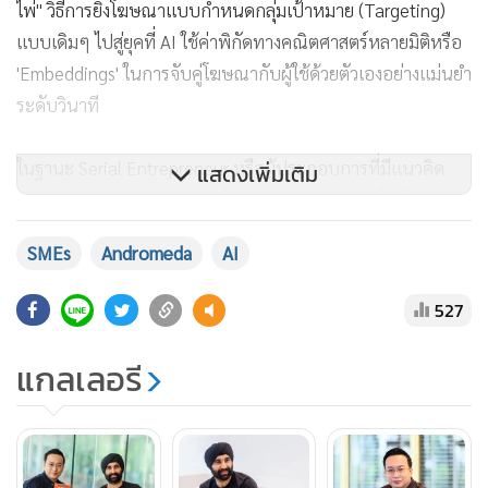
และ Instagram (Meta) ที่เลือกยิงโฆษณาให้คนที่มีโอกาสซื้อจริง
ที่เริ่มใช้งานเต็มรูปแบบในช่วงกลางปี 2025 ซึ่งถือเป็นการ "ล้าง
ไพ่" วิธีการยิงโฆษณาแบบกำหนดกลุ่มเป้าหมาย (Targeting)
แบบเดิมๆ ไปสู่ยุคที่ AI ใช้ค่าพิกัดทางคณิตศาสตร์หลายมิติหรือ
'Embeddings' ในการจับคู่โฆษณากับผู้ใช้ด้วยตัวเองอย่างแม่นยำ
ระดับวินาที
ในฐานะ Serial Entrepreneur หรือผู้ประกอบการที่มีแนวคิด
สร้างสรรค์ สามารถสร้างธุรกิจใหม่ๆ และขายกิจการให้กับ
แสดงเพิ่มเติม
แบรนด์ชั้นนำได้เสมอ คุณวิค - อัครวัฒน์ เศรษฐีเชาวลากุล และ
ยังเป็นผู้ก่อตั้ง OneChat.ai แพลตฟอร์มครบวงจรที่ให้บริการ AI
SMEs
Andromeda
AI
Chat Commerce ซึ่งเป็นหนึ่งใน Meta Business Partner และ
คุณกัน - ชวพล ฟ้าอำนวยผล นักกลยุทธ์แบรนด์ระดับโลก
527
ปัจจุบันเป็นผู้อำนวยการหลักสูตรออนไลน์ (Program Chair)
และอาจารย์วิชา Digital Marketing หลักสูตรปริญญาโท
แกลเลอรี
วิทยาลัยการจัดการ มหาวิทยาลัยมหิดล (CMMU) เน้นย้ำว่าใน