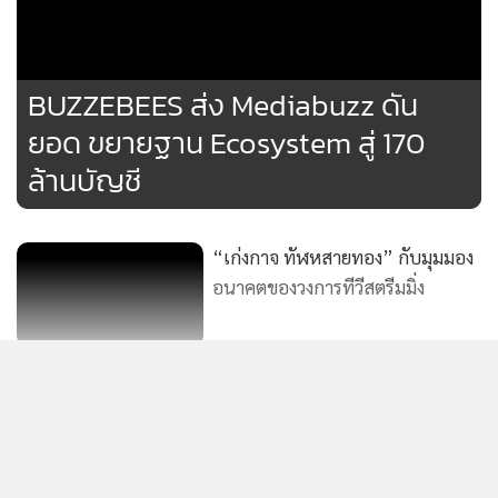
ประสบก
แอพพลิ
ส่วนบุ
คุณวิค - อัครวัฒน์
176
BUZZEBEES ส่ง Mediabuzz ดัน
จากการรวบรวมประสบการณ์ตรงของคุณวิค - อัครวัฒน์ และ
คุณกัน - ชวพล ทั้งสองได้ถ่ายทอดลายแทงทางรอดผ่านหนังสือ
ยอด ขยายฐาน Ecosystem สู่ 170
คู่มือการตลาด "แอดฯ ปังด้วย AI เปลี่ยนงบหลักร้อยเป็นเงินล้าน"
ล้านบัญชี
โดยสรุป 5 กลยุทธ์ที่ต้องปรับใช้ทันที ดังนี้
“เก่งกาจ ทัฬหสายทอง” กับมุมมอง
1. Creative คือแผนที่สู่อนาคต: ในยุค Andromeda ชิ้นงาน
อนาคตของวงการทีวีสตรีมมิ่ง
โฆษณา (Creative) คือตัวบอก AI ว่าลูกค้าของคุณคือใคร ผู้
ประกอบการต้องผลิตคอนเทนต์ที่หลากหลาย (8-15 ชิ้นต่อ Ad
Set) เพื่อทดสอบหา "สัญญาณ" ที่ใช่ เช่น เน้นความคุ้มค่า เน้น
เฮลท์-เวลเนสไทยพุ่ง 28% ท็อปโลก
คุณภาพ ลองเปลี่ยนสถานที่หรือตัวแสดง รวมถึงเพิ่มทักษะการ