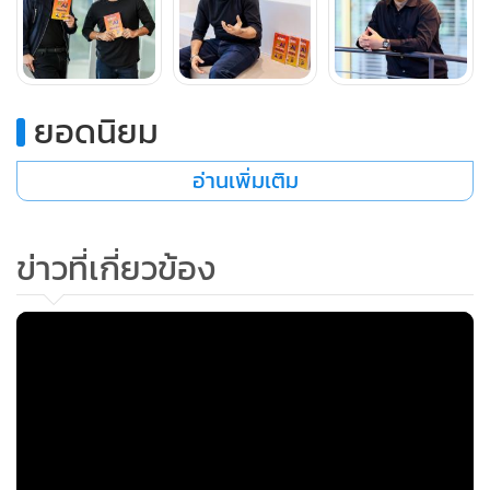
สมรภูมิที่สินค้าจีน 3 หมื่นล้านกองอยู่ตรงหน้า ผู้ประกอบการ
ต้องหยุดฝืนธรรมชาติของอัลกอริทึม และเปลี่ยนมาใช้กลยุทธ์
"ให้ AI ทำสิ่งที่ AI เก่ง และมนุษย์กลับไปโฟกัสในสิ่งที่ AI ทำไม่ได้"
"ปัจจุบันปริมาณโฆษณาเพิ่มขึ้นกว่าเดิมหมื่นเท่า Andromeda
จึงถูกสร้างมาเพื่อคัดกรองสิ่งที่ 'ใช่' จริงๆ ให้กับผู้ใช้ ทฤษฎีการ
ยอดนิยม
คัดกลุ่มเป้าหมายแบบละเอียดจึงกลายเป็นวิธีที่ทำให้ค่าแอดแพง
ขึ้นโดยใช่เหตุ" คุณวิคกล่าวเสริม
อ่านเพิ่มเติม
ข่าวที่เกี่ยวข้อง
MGR O
MGR Onl