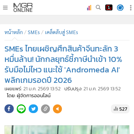
•
หน้าหลัก
•
ทันเหตุการณ์
•
ภาคใต้
•
ภูมิภาค
•
Online Section
หน้าหลัก
SMEs
เคล็ดลับสู่ SMEs
•
บันเทิง
•
ผู้จัดการรายวัน
SMEs ไทยเผชิญศึกสินค้าจีนทะลัก 3
•
คอลัมนิสต์
หมื่นล้าน! นักกลยุทธ์ชี้ภาษีนำเข้า 10%
•
ละคร
รับมือไม่ไหว แนะใช้ 'Andromeda AI'
•
CbizReview
พลิกเกมรอดปี 2026
•
Cyber BIZ
เผยแพร่:
21 ม.ค. 2569 13:52
ปรับปรุง:
21 ม.ค. 2569 13:52
•
ผู้จัดกวน
โดย: ผู้จัดการออนไลน์