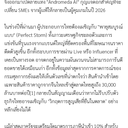
คืบของสินค้านำเข้า โดยเฉพาะทุนจีนที่ไหลทะลักเข้าสู่ตลาดไทย
มากกว่า 30,000 ล้านบาทต่อปี สองนักกลยุทธ์แบรนด์ระดับโลก
จึงออกมาเปิดลายแทง "Andromeda AI" กุญแจดอกสำคัญที่จะ
เปลี่ยน SMEs จากผู้แพ้ให้กลายเป็นผู้คุมเกมในปี 2026
ในช่วงปีที่ผ่านมา ผู้ประกอบการไทยต้องเผชิญกับ "พายุสมบูรณ์
แบบ" (Perfect Storm) ทั้งภาวะเศรษฐกิจชะลอตัวและการ
แข่งขันที่รุนแรงจากแบรนด์ใหญ่ที่ยึดครองพื้นที่โฆษณาจนราคา
ดีดตัวสูงขึ้น อีกทั้งระบบการขายผ่าน Live หรือ Influencer ที่
เคยเป็นทางรอด อาจตกอยู่ในความผันผวนจนไม่สามารถการันตี
ยอดขายได้เหมือนเก่า อีกทั้งข้อมูลล่าสุดจากการคาดการณ์ของ
กรมศุลกากรยังเผยให้เห็นตัวเลขที่น่าตกใจว่า สินค้านำเข้าโดย
เฉพาะสินค้าราคาถูกจากจีนไหลเข้าสู่ตลาดไทยสูงถึง 30,000
ล้านบาทต่อปี[1] กลายเป็นสัญญาณเตือนว่าหากไม่รีบปรับตัว
ธุรกิจไทยอาจเผชิญกับ ‘วิกฤตการสูญเสียที่ยืนในตลาด’ อย่าง
หลีกเลี่ยงไม่ได้