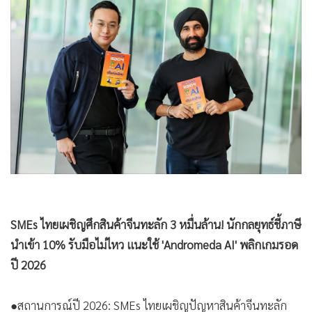
•
Good health & Well-being
527
•
Green Innovation & SD
•
Management & HR
•
MGR Live
•
Infographic
•
การเมือง
•
ท่องเที่ยว
•
กีฬา
•
ต่างประเทศ
•
Special Scoop
•
เศรษฐกิจ-ธุรกิจ
•
จีน
•
ชุมชน-คุณภาพชีวิต
•
อาชญากรรม
SMEs ไทยเผชิญศึกสินค้าจีนทะลัก 3 หมื่นล้าน! นักกลยุทธ์ชี้ภาษี
•
Motoring
นำเข้า 10% รับมือไม่ไหว แนะใช้ 'Andromeda AI' พลิกเกมรอด