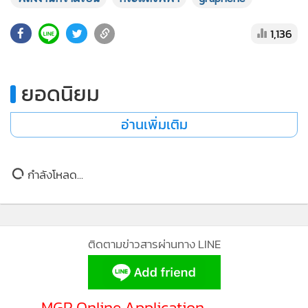
•
เกม
1,136
•
วิทยาศาสตร์
•
SMEs
•
หุ้น
ยอดนิยม
•
อินโดจีน
•
กองทุนรวม
อ่านเพิ่มเติม
•
Celeb Online
•
Factcheck
กำลังโหลด...
•
ญี่ปุ่น
•
News1
•
Gotomanager
ติดตามข่าวสารผ่านทาง LINE
MGR Online Application