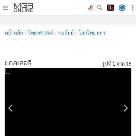
•
หน้าหลัก
•
หน้าหลัก
ทันเหตุการณ์
วิทยาศาสตร์
คอลัมน์
โลกวิทยาการ
•
ภาคใต้
•
ภูมิภาค
•
แกลเลอรี
Online Section
รูปที่
1
จาก 15
•
บันเทิง
•
ผู้จัดการรายวัน
•
คอลัมนิสต์
•
ละคร
•
CbizReview
•
Cyber BIZ
•
ผู้จัดกวน