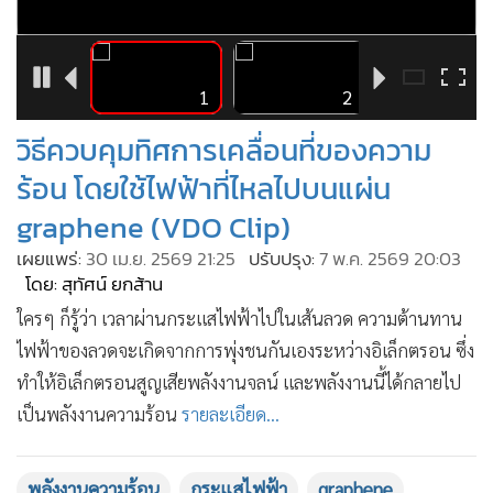
•
Good health & Well-being
•
Green Innovation & SD
•
Management & HR
15
1
2
•
MGR Live
•
Infographic
วิธีควบคุมทิศการเคลื่อนที่ของความ
•
การเมือง
ร้อน โดยใช้ไฟฟ้าที่ไหลไปบนแผ่น
•
ท่องเที่ยว
graphene (VDO Clip)
•
กีฬา
เผยแพร่:
30 เม.ย. 2569 21:25
ปรับปรุง:
7 พ.ค. 2569 20:03
•
ต่างประเทศ
โดย: สุทัศน์ ยกส้าน
•
Special Scoop
ใครๆ ก็รู้ว่า เวลาผ่านกระแสไฟฟ้าไปในเส้นลวด ความต้านทาน
•
เศรษฐกิจ-ธุรกิจ
ไฟฟ้าของลวดจะเกิดจากการพุ่งชนกันเองระหว่างอิเล็กตรอน ซึ่ง
•
จีน
ทำให้อิเล็กตรอนสูญเสียพลังงานจลน์ และพลังงานนี้ได้กลายไป
•
ชุมชน-คุณภาพชีวิต
เป็นพลังงานความร้อน
รายละเอียด...
•
อาชญากรรม
•
Motoring
พลังงานความร้อน
กระแสไฟฟ้า
graphene