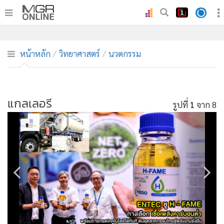
•
หน้าหลัก
•
ทันเหตุการณ์
หน้าหลัก
วิทยาศาสตร์
นวตกรรม
•
ภาคใต้
•
ภูมิภาค
•
แกลเลอรี
Online Section
รูปที่
1
จาก 8
•
บันเทิง
•
ผู้จัดการรายวัน
•
คอลัมนิสต์
•
ละคร
•
CbizReview
•
Cyber BIZ
•
ผู้จัดกวน