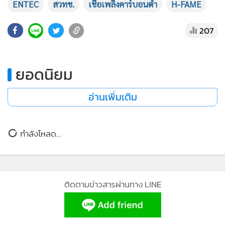
ENTEC
สวทช.
เชื้อเพลิงคาร์บอนต่ำ
H-FAME
•
เกม
•
วิทยาศาสตร์
207
•
SMEs
•
หุ้น
ยอดนิยม
•
อินโดจีน
•
กองทุนรวม
อ่านเพิ่มเติม
•
Celeb Online
•
Factcheck
กำลังโหลด...
•
ญี่ปุ่น
•
News1
•
Gotomanager
ติดตามข่าวสารผ่านทาง LINE