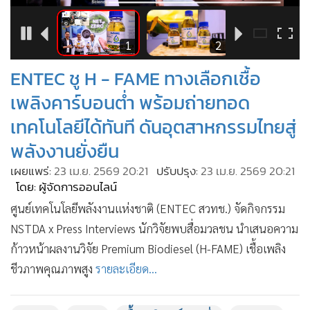
•
Good health & Well-being
•
Green Innovation & SD
•
Management & HR
8
1
2
•
MGR Live
ENTEC ชู H - FAME ทางเลือกเชื้อ
•
Infographic
เพลิงคาร์บอนต่ำ พร้อมถ่ายทอด
•
การเมือง
เทคโนโลยีได้ทันที ดันอุตสาหกรรมไทยสู่
•
ท่องเที่ยว
พลังงานยั่งยืน
•
กีฬา
เผยแพร่:
23 เม.ย. 2569 20:21
ปรับปรุง:
23 เม.ย. 2569 20:21
•
ต่างประเทศ
โดย: ผู้จัดการออนไลน์
•
Special Scoop
ศูนย์เทคโนโลยีพลังงานแห่งชาติ (ENTEC สวทช.) จัดกิจกรรม
•
เศรษฐกิจ-ธุรกิจ
NSTDA x Press Interviews นักวิจัยพบสื่อมวลชน นำเสนอความ
•
จีน
ก้าวหน้าผลงานวิจัย Premium Biodiesel (H-FAME) เชื้อเพลิง
•
ชุมชน-คุณภาพชีวิต
ชีวภาพคุณภาพสูง
รายละเอียด...
•
อาชญากรรม
•
Motoring