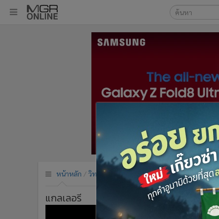
เลือกเครื่องมือท
•
หน้าหลัก
ค้นหา
•
ทันเหตุการณ์
Google
•
ภาคใต้
•
ภูมิภาค
MGR Onl
•
Online Section
ค้นหาขั
•
บันเทิง
•
ผู้จัดการรายวัน
•
คอลัมนิสต์
•
ละคร
•
CbizReview
•
Cyber BIZ
หน้าหลัก
วิทยาศาสตร์
ข่าว
•
ผู้จัดกวน
•
Good health & Well-being
แกลเลอรี
•
Green Innovation & SD