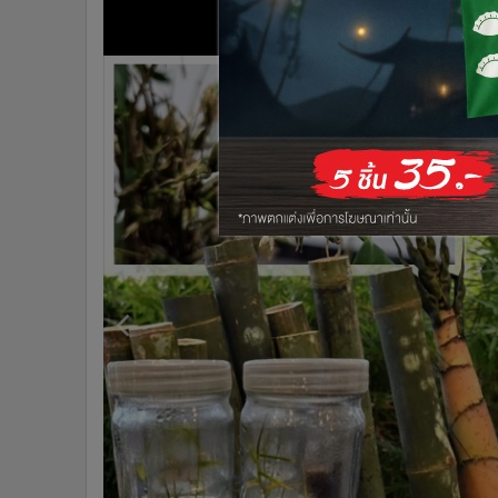
•
Management & HR
•
MGR Live
•
Infographic
•
การเมือง
•
ท่องเที่ยว
•
กีฬา
•
ต่างประเทศ
•
Special Scoop
•
เศรษฐกิจ-ธุรกิจ
•
จีน
•
ชุมชน-คุณภาพชีวิต
•
อาชญากรรม
•
Motoring
•
เกม
•
วิทยาศาสตร์
•
SMEs
•
หุ้น