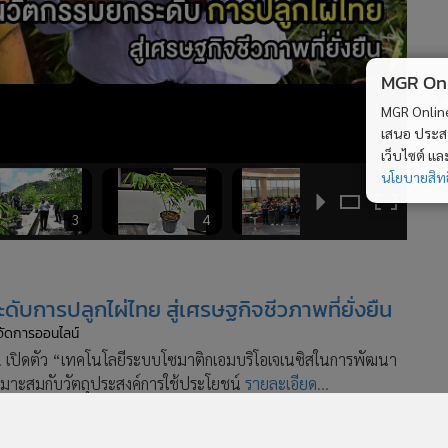
MGR Onli
MGR Online 
เสนอ ประสบก
เว็บไซต์ แ
นโยบายสิทธ
3
4
5
ดับการปลูกไผ่ไทย สู่เศรษฐกิจชีวภาพที่ยั่งยืน
ู้จัดการออนไลน์
. เปิดตัว “เทคโนโลยีระบบโซมาติกเอมบริโอเจเนซิสในการพัฒนา
ณะเหมาะสมกับวัตถุประสงค์การใช้ประโยชน์
รายละเอียด...