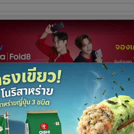
ี่ใช้
ine
้นสูง
รูปที่
1
จาก 8