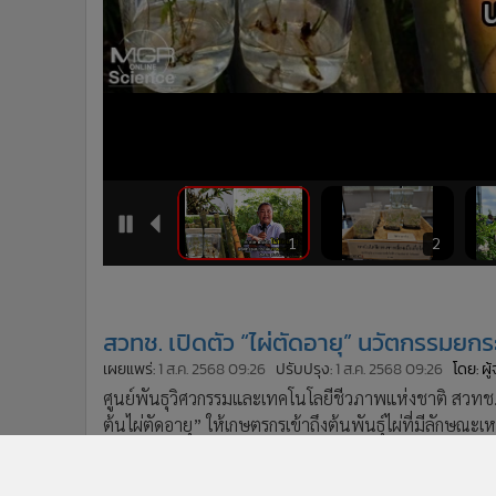
•
อินโดจีน
•
กองทุนรวม
•
Celeb Online
•
Factcheck
•
ญี่ปุ่น
•
News1
•
Gotomanager
7
8
1
2
สวทช. เปิดตัว “ไผ่ตัดอายุ” นวัตกรรมยกระ
เผยแพร่:
1 ส.ค. 2568 09:26
ปรับปรุง:
1 ส.ค. 2568 09:26
โดย: ผ
ศูนย์พันธุวิศวกรรมและเทคโนโลยีชีวภาพแห่งชาติ สวทช
ต้นไผ่ตัดอายุ” ให้เกษตรกรเข้าถึงต้นพันธุ์ไผ่ที่มีลักษ
ไผ่ตัดอายุ
การปลูกไผ่
ไม้ไผ่
ไบโอเทค