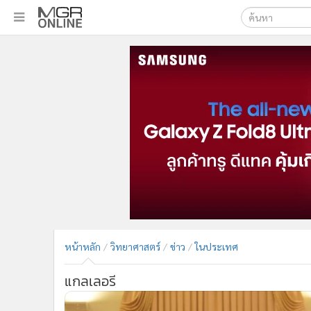
เลือกเครื่องมือท
•
หน้าหลัก
ค้นหา
•
ทันเหตุการณ์
Google
•
ภาคใต้
•
ภูมิภาค
MGR Onl
•
Online Section
ค้นหาขั
•
บันเทิง
•
ผู้จัดการรายวัน
•
คอลัมนิสต์
•
ละคร
•
CbizReview
•
Cyber BIZ
หน้าหลัก
วิทยาศาสตร์
ข่าว
ในประเทศ
•
ผู้จัดกวน
•
Good health & Well-being
แกลเลอรี
•
Green Innovation & SD