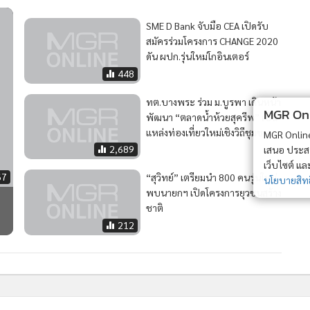
SME D Bank จับมือ CEA เปิดรับ
สมัครร่วมโครงการ CHANGE 2020
ดัน ผปก.รุ่นใหม่โกอินเตอร์
448
ทต.บางพระ ร่วม ม.บูรพา เดินหน้า
MGR Onli
พัฒนา “ตลาดน้ำห้วยสุครีพ” เป็น
แหล่งท่องเที่ยวใหม่เชิงวิถีชุมชน
MGR Online 
2,689
เสนอ ประสบก
เว็บไซต์ แ
67
“สุวิทย์” เตรียมนำ 800 คนรุ่นใหม่
นโยบายสิทธ
พบนายกฯ เปิดโครงการยุวชนสร้าง
ชาติ
212