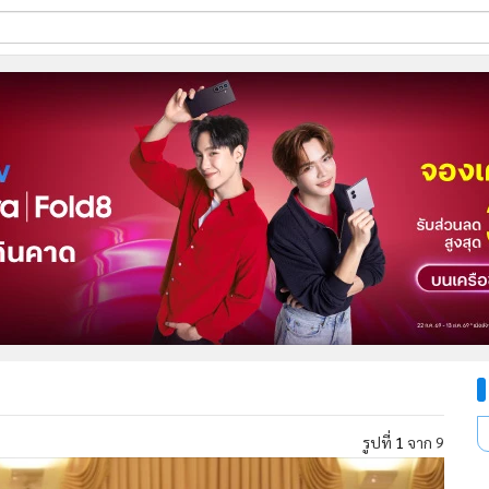
ี่ใช้
ine
้นสูง
รูปที่
2
จาก 9