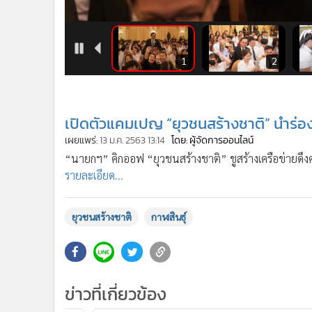
•
อินโดจีน
•
กองทุนรวม
•
Celeb Online
8
9
1
2
•
Factcheck
•
ญี่ปุ่น
•
News1
เปิดตัวแคมเปญ “ยุวชนสร้างชาติ” นำร่อ
•
Gotomanager
เผยแพร่:
13 ม.ค. 2563 13:14
โดย: ผู้จัดการออนไลน์
“นายกฯ” คิกออฟ “ยุวชนสร้างชาติ” ชูสร้างเครือข่ายดึงคน
รายละเอียด...
ยุวชนสร้างชาติ
กาฬสินธ์ุ
ข่าวที่เกี่ยวข้อง