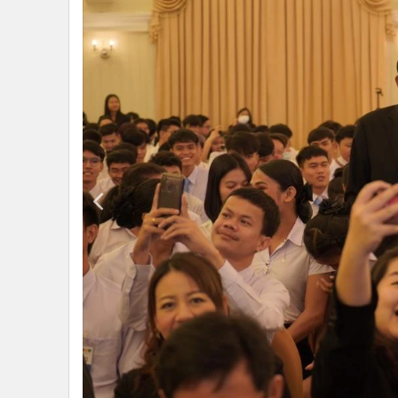
•
Management & HR
•
MGR Live
•
Infographic
•
การเมือง
•
ท่องเที่ยว
•
กีฬา
•
ต่างประเทศ
•
Special Scoop
•
เศรษฐกิจ-ธุรกิจ
•
จีน
•
ชุมชน-คุณภาพชีวิต
•
อาชญากรรม
•
Motoring
•
เกม
•
วิทยาศาสตร์
•
SMEs
•
หุ้น