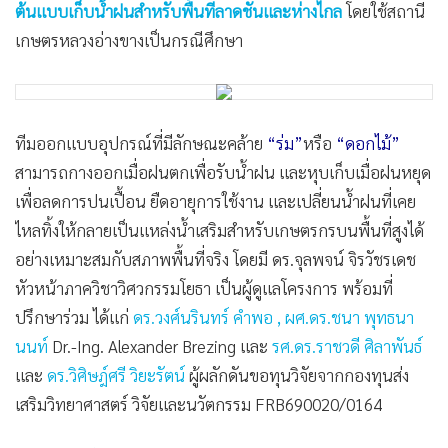
ต้นแบบเก็บน้ำฝนสำหรับพื้นที่ลาดชันและห่างไกล
โดยใช้สถานี
•
เกม
เกษตรหลวงอ่างขางเป็นกรณีศึกษา
•
วิทยาศาสตร์
•
SMEs
•
หุ้น
•
อินโดจีน
ทีมออกแบบอุปกรณ์ที่มีลักษณะคล้าย
“ร่ม”
หรือ
“ดอกไม้”
•
สามารถกางออกเมื่อฝนตกเพื่อรับน้ำฝน และหุบเก็บเมื่อฝนหยุด
กองทุนรวม
เพื่อลดการปนเปื้อน ยืดอายุการใช้งาน และเปลี่ยนน้ำฝนที่เคย
•
Celeb Online
ไหลทิ้งให้กลายเป็นแหล่งน้ำเสริมสำหรับเกษตรกรบนพื้นที่สูงได้
•
Factcheck
อย่างเหมาะสมกับสภาพพื้นที่จริง โดยมี ดร.จุลพจน์ จิรวัชรเดช
•
ญี่ปุ่น
หัวหน้าภาควิชาวิศวกรรมโยธา เป็นผู้ดูแลโครงการ พร้อมที่
•
News1
ปรึกษาร่วม ได้แก่
ดร.วงศ์นรินทร์ คำพอ , ผศ.ดร.ชนา พุทธนา
•
Gotomanager
นนท์
Dr.-Ing. Alexander Brezing และ
รศ.ดร.ราชวดี ศิลาพันธ์
และ
ดร.วิศิษฎ์ศรี วิยะรัตน์
ผู้ผลักดันขอทุนวิจัยจากกองทุนส่ง
เสริมวิทยาศาสตร์ วิจัยและนวัตกรรม FRB690020/0164