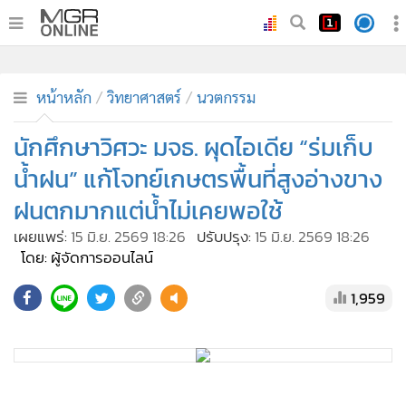
•
หน้าหลัก
•
ทันเหตุการณ์
หน้าหลัก
วิทยาศาสตร์
นวตกรรม
•
ภาคใต้
นักศึกษาวิศวะ มจธ. ผุดไอเดีย “ร่มเก็บ
•
ภูมิภาค
น้ำฝน” แก้โจทย์เกษตรพื้นที่สูงอ่างขาง
•
Online Section
ฝนตกมากแต่น้ำไม่เคยพอใช้
•
บันเทิง
เผยแพร่:
15 มิ.ย. 2569 18:26
ปรับปรุง:
15 มิ.ย. 2569 18:26
•
ผู้จัดการรายวัน
โดย: ผู้จัดการออนไลน์
•
คอลัมนิสต์
•
ละคร
1,959
•
CbizReview
•
Cyber BIZ
•
ผู้จัดกวน