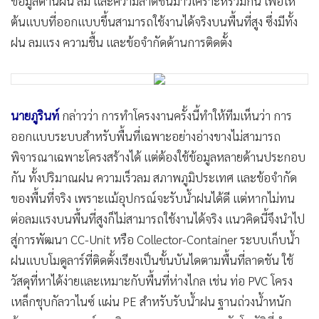
ข้อมูลด้านฝน ลม และความลาดชันมาวิเคราะห์ร่วมกัน เพื่อให้
ต้นแบบที่ออกแบบขึ้นสามารถใช้งานได้จริงบนพื้นที่สูง ซึ่งมีทั้ง
ฝน ลมแรง ความชื้น และข้อจำกัดด้านการติดตั้ง
นายภูรินท์
กล่าวว่า การทำโครงงานครั้งนี้ทำให้ทีมเห็นว่า การ
ออกแบบระบบสำหรับพื้นที่เฉพาะอย่างอ่างขางไม่สามารถ
พิจารณาเฉพาะโครงสร้างได้ แต่ต้องใช้ข้อมูลหลายด้านประกอบ
กัน ทั้งปริมาณฝน ความเร็วลม สภาพภูมิประเทศ และข้อจำกัด
ของพื้นที่จริง เพราะแม้อุปกรณ์จะรับน้ำฝนได้ดี แต่หากไม่ทน
ต่อลมแรงบนพื้นที่สูงก็ไม่สามารถใช้งานได้จริง แนวคิดนี้จึงนำไป
สู่การพัฒนา CC-Unit หรือ Collector-Container ระบบเก็บน้ำ
ฝนแบบโมดูลาร์ที่ติดตั้งเรียงเป็นขั้นบันไดตามพื้นที่ลาดชัน ใช้
วัสดุที่หาได้ง่ายและเหมาะกับพื้นที่ห่างไกล เช่น ท่อ PVC โครง
เหล็กชุบกัลวาไนซ์ แผ่น PE สำหรับรับน้ำฝน ฐานถ่วงน้ำหนัก