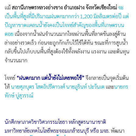
•
Good health & Well-being
แม้
สถานีเกษตรหลวงอ่างขาง อำเภอฝาง จังหวัดเชียงใหม่
จะ
•
Green Innovation & SD
เป็นพื้นที่สูงที่มีปริมาณฝนตกมากกว่า 1,200 มิลลิเมตรต่อปี แต่
•
Management & HR
ปัญหาขาดแคลนน้ำยังคงเป็นโจทย์สำคัญของพื้นที่เกษตรบน
•
MGR Live
ดอย
เนื่องจากน้ำฝนจำนวนมากไหลผ่านพื้นที่ลาดชันลงสู่ด้าน
•
Infographic
ล่างอย่างรวดเร็ว ก่อนจะถูกกักเก็บไว้ใช้ได้ทัน ขณะที่การสูบน้ำ
•
การเมือง
กลับขึ้นไปเก็บบนพื้นที่สูงต้องใช้ทั้งพลังงาน แรงงาน และต้นทุน
•
ท่องเที่ยว
จำนวนมาก
•
กีฬา
•
ต่างประเทศ
โจทย์
“ฝนตกมาก แต่น้ำยังไม่เคยพอใช้”
จึงกลายเป็นจุดเริ่มต้น
•
Special Scoop
ให้
นายศุภบุตร โสตถิปรีดาวงศ์ นายภูรินท์ ปะวันเต
และ
นายกร
•
เศรษฐกิจ-ธุรกิจ
ทักษ์ บู่สุวรรณ์
•
จีน
•
ชุมชน-คุณภาพชีวิต
นักศึกษาภาควิชาวิศวกรรมโยธา หลักสูตรนานาชาติ
•
อาชญากรรม
มหาวิทยาลัยเทคโนโลยีพระจอมเกล้าธนบุรี หรือ มจธ.
พัฒนา
•
Motoring