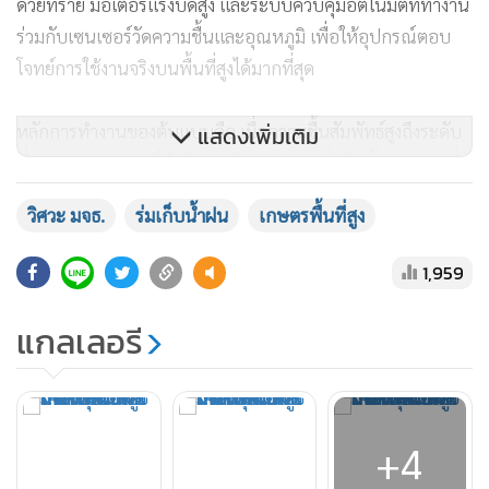
ด้วยทราย มอเตอร์แรงบิดสูง และระบบควบคุมอัตโนมัติที่ทำงาน
ร่วมกับเซนเซอร์วัดความชื้นและอุณหภูมิ เพื่อให้อุปกรณ์ตอบ
โจทย์การใช้งานจริงบนพื้นที่สูงได้มากที่สุด
หลักการทำงานของต้นแบบคือ เมื่อความชื้นสัมพัทธ์สูงถึงระดับ
แสดงเพิ่มเติม
ที่กำหนด ระบบจะสั่งให้โครงสร้างกางออกเพื่อรับน้ำฝน และเมื่อ
ฝนหยุดจนความชื้นลดลง ระบบจะสั่งให้หุบกลับโดยอัตโนมัติ
วิศวะ มจธ.
ร่มเก็บน้ำฝน
เกษตรพื้นที่สูง
ทำให้อุปกรณ์ไม่ต้องกางทิ้งไว้ตลอดเวลา ช่วยลดการสะสมของสิ่ง
สกปรก ใบไม้ และฝุ่นละอองบนแผ่นรับน้ำ โดยต้นแบบมีพื้นที่
1,959
รับน้ำประมาณ 4.06 ตารางเมตร ต้นทุนประมาณ 7,972 บาทต่อ
ชุด และจากการคำนวณด้วยข้อมูลฝนเฉลี่ย ทีมประเมินว่า
แกลเลอรี
สามารถเก็บน้ำได้ราว 284 ลิตรต่อเดือนต่อหน่วย อย่างไรก็ตาม
ตัวเลขดังกล่าวยังเป็นการประเมินเบื้องต้น จึงต้องนำต้นแบบไป
ทดสอบในพื้นที่จริงเพิ่มเติม เพื่อประเมินประสิทธิภาพภายใต้
สภาพฝน ลม และการใช้งานจริงของสถานีเกษตรหลวงอ่างขาง
+4