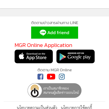
MGR Online ใช้คุ
ประวัติความเป็นมาของการค้นพบอนุภาคนิวตรอนนั้น มีดังนี้
MGR Online ใช้คุกกี้ เ
ก่อนปี 1932 นักวิทยาศาสตร์รู้เพียงว่า นิวเคลียสของอะตอมมี
ประสบการณ์คอนเทนต์ที่ด
ประจุบวกและ อะตอมมีอิเล็กตรอนที่เคลื่อนที่เป็นวงกลมรอบ
แอพพลิเคชั่น
เงื่อนไข
ส่วนบุคคล
นิวเคลียส แต่เวลาวัดมวลของอะตอม โดยใช้อุปกรณ์ mass
spectrograph กลับพบว่า ค่าที่วัดได้ไม่สอดคล้องกับจำนวนเต็ม
เท่าของโปรตอน