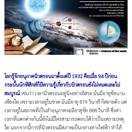
•
Good health & Well-being
•
Green Innovation & SD
•
Management & HR
•
MGR Live
•
Infographic
•
การเมือง
•
ท่องเที่ยว
โลกรู้จักอนุภาคนิวตรอนมาตั้งแต่ปี 1932 คือเมื่อ 94 ปีก่อน
•
กีฬา
กระนั้นนักฟิสิกส์ก็มีความรู้เกี่ยวกับนิวตรอนยังไม่หมดและไม่
•
ต่างประเทศ
สมบูรณ์
เช่นว่า เวลานิวตรอนอยู่นิ่งอย่างอิสระ มันมีอายุขัยนาน
•
Special Scoop
เพียงใด เพราะเวลาอยู่ในขวด มันมีอายุ 879 วินาที ก็สลายตัว แต่
•
เศรษฐกิจ-ธุรกิจ
เวลาอยู่ในสภาพที่เป็นลำอนุภาคจะมีอายุขัย 888 วินาที ซึ่งค่า
•
จีน
เวลาที่แตกต่างกันนี้ยังไม่มีใครสามารถตอบได้ว่าเป็นเพราะเหตุ
•
ชุมชน-คุณภาพชีวิต
ใด นอกจากนี้การที่นิวตรอนมีสภาพเป็นกลางทางไฟฟ้า ทำให้
•
อาชญากรรม
เราไม่มีเครื่องเร่งนิวตรอนให้มีพลังงานสูงเหมือนกับการมีเครื่อง
•
Motoring
เร่งโปรตอนและอิเล็กตรอน ที่ CERN แต่เราก็ยังสามารถใช้สนาม