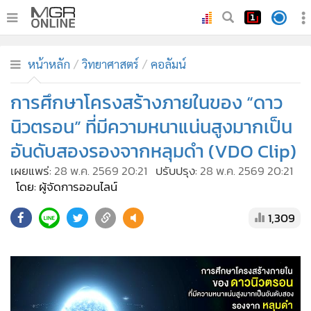
•
หน้าหลัก
หน้าหลัก
วิทยาศาสตร์
คอลัมน์
•
ทันเหตุการณ์
•
การศึกษาโครงสร้างภายในของ “ดาว
ภาคใต้
•
ภูมิภาค
นิวตรอน” ที่มีความหนาแน่นสูงมากเป็น
•
Online Section
อันดับสองรองจากหลุมดำ (VDO Clip)
•
บันเทิง
เผยแพร่:
28 พ.ค. 2569 20:21
ปรับปรุง:
28 พ.ค. 2569 20:21
•
ผู้จัดการรายวัน
โดย: ผู้จัดการออนไลน์
•
คอลัมนิสต์
1,309
•
ละคร
•
CbizReview
•
Cyber BIZ
•
ผู้จัดกวน