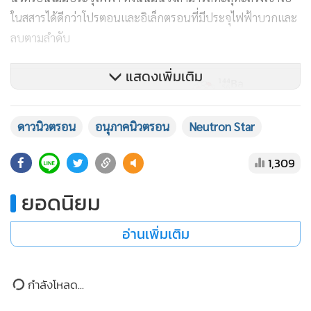
ปรมาณูได้ ด้านนักฟิสิกส์การแพทย์ก็ใช้นิวตรอนในการสร้างธาตุ
กัมมันตรังสีประดิษฐ์ เพื่อใช้ในการรักษามะเร็งได้ นักโบราณคดี
ใช้ C-14 ในการวัดอายุวัตถุโบราณ นักชีววิทยาโมเลกุลใช้ P-32
แสดงเพิ่มเติม
(phosphorus) ในงานวิจัยศึกษา DNA/RNA และใช้ O-18 ในการ
ศึกษาปฏิกิริยาสังเคราะห์อาหารด้วยแสง (photosynthesis) นัก
ดาวนิวตรอน
อนุภาคนิวตรอน
Neutron Star
วิจัยด้านพลังงานก็ใช้ Pu-239 (plutonium) ในการสร้างระเบิด
นิวเคลียร์ แม้กระทั่งนักอาชญวิทยาก็สามารถใช้นิวตรอนตรวจ
1,309
หาระเบิด และยาเสพติดที่สนามบินได้ ด้านนักวัสดุศาสตร์เองก็
สามารถใช้นิวตรอนศึกษาสมบัติแม่เหล็กของสสาร เพราะ
ยอดนิยม
นิวตรอนไม่มีประจุไฟฟ้า ดังนั้นมันจึงสามารถทะลุทะลวงเข้าไป
อ่านเพิ่มเติม
ในสสารได้ดีกว่าโปรตอนและอิเล็กตรอนที่มีประจุไฟฟ้าบวกและ
ลบตามลำดับ
กำลังโหลด...