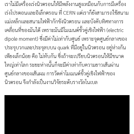
แม่เหล็กและสนามไฟฟ้ากักขังนิวตรอน และบังคับทิศทางการ
•
เกม
เคลื่อนที่ของมันได้ เพราะมันมีโมเมนต์ขั้วคู่เชิงไฟฟ้า (electric
•
วิทยาศาสตร์
dipole moment) ซึ่งมีค่าไม่เท่ากับศูนย์ เพราะจุดศูนย์กลางของ
•
SMEs
ประจุบวกและประจุลบบน quark ที่มีอยู่ในนิวตรอน อยู่ห่างกัน
•
หุ้น
เพียงเล็กน้อย คือ ไม่ทับกัน ซึ่งถ้าจะเปรียบนิวตรอนให้มีขนาด
•
อินโดจีน
ใหญ่เท่าโลก ระยะห่างนั้นก็จะมีค่าเท่ากับความยาวเส้นผ่าน
•
กองทุนรวม
ศูนย์กลางของเส้นผม การวัดค่าโมเมนต์ขั้วคู่เชิงไฟฟ้าของ
•
Celeb Online
นิวตรอน จึงกำลังเป็นงานวิจัยระดับรางวัลโนเบล
•
Factcheck
•
ญี่ปุ่น
•
News1
•
Gotomanager