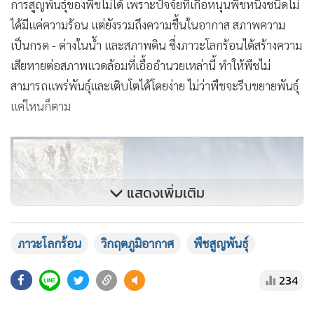
กลิ่นเหม็นที่สุดในโลก
แสดงเพิ่มเติม
ภาวะโลกร้อน
วิกฤตภูมิอากาศ
พืชสูญพันธุ์
234
แกลเลอรี
“พืชมักถูกมองข้ามแม้แต่ในหมู่องค์กรอนุรักษ์ สังคมมักถูก