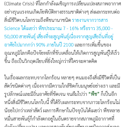
•
เกม
•
วิทยาศาสตร์
•
SMEs
•
หุ้น
•
อินโดจีน
•
กองทุนรวม
•
Celeb Online
•
Factcheck
•
ญี่ปุ่น
•
News1
ภาวะโลกร้อน
(Global Warming) และ
วิกฤตภูมิอากาศ
(Climate Crisis) ที่โลกกำลังเผชิญการเปลี่ยนแปลงสภาพอากาศ
•
Gotomanager
อย่างรุนแรงจนเกิดภัยพิบัติทางธรรมชาติต่างๆ ส่งผลกระทบต่อ
สิ่งมีชีวิตบนโลกรวมถึงพืชนานาชนิด
รายงานจากวารสาร
Science ได้เผยว่า พืชประมาณ 7 - 16% หรือราว 35,000 -
50,000 สายพันธุ์ เสี่ยงที่จะสูญพันธุ์เนื่องจากสูญเสียถิ่นที่อยู่