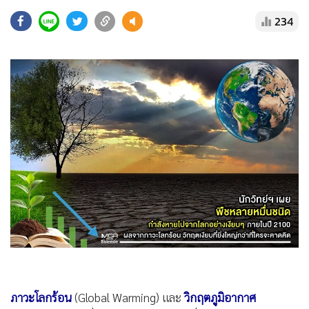
•
Good health & Well-being
234
•
Green Innovation & SD
•
Management & HR
•
MGR Live
•
Infographic
•
การเมือง
•
ท่องเที่ยว
•
กีฬา
•
ต่างประเทศ
•
Special Scoop
•
เศรษฐกิจ-ธุรกิจ
•
จีน
•
ชุมชน-คุณภาพชีวิต
•
อาชญากรรม
•
Motoring