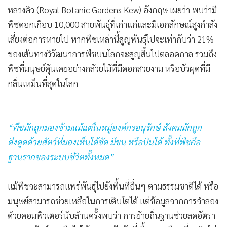
ผลกระทบของมนุษย์ต่อความหลากหลายทางชีวภาพและสิ่ง
แวดล้อม / ภาพ : Nature Communications
ดร.เฟลิกซ์ ฟอเรสต์
(Dr. Félix Forest)
นักชีววิทยาด้าน
วิวัฒนาการพืชและหัวหน้าทีมวิจัยอาวุโส ณ สวนพฤกษศาสตร์
หลวงคิว (Royal Botanic Gardens Kew) อังกฤษ เผยว่า พบว่ามี
พืชดอกเกือบ 10,000 สายพันธุ์ที่เก่าแก่และมีเอกลักษณ์สูงกำลัง
เสี่ยงต่อการหายไป หากพืชเหล่านี้สูญพันธุ์ไปจะเท่ากับว่า 21%
ของเส้นทางวิวัฒนาการพืชบนโลกจะสูญสิ้นไปตลอดกาล รวมถึง
พืชที่มนุษย์คุ้นเคยอย่างกล้วยไม้ที่มีดอกสวยงาม หรือบัวผุดที่มี