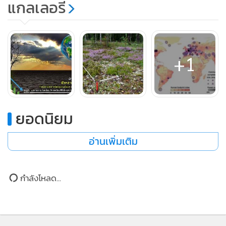
ดึงดูดด้วยสัตว์ที่มองเห็นได้ชัด มีขน หรือบินได้ ทั้งที่พืชคือ
ฐานรากของระบบชีวิตทั้งหมด”
+1
แม้พืชจะสามารถแพร่พันธุ์ไปยังพื้นที่อื่นๆ ตามธรรมชาติได้ หรือ
มนุษย์สามารถช่วยเหลือในการเติบโตได้ แต่ข้อมูลจากการจำลอง
ด้วยคอมพิวเตอร์นับล้านครั้งพบว่า การย้ายถิ่นฐานช่วยลดอัตรา
การสูญพันธุ์ของพืชไม่ได้ เพราะปัจจัยที่เกื้อหนุนพืชหนึ่งชนิดไม่
ยอดนิยม
ได้มีแค่ความร้อน แต่ยังรวมถึงความชื้นในอากาส สภาพความ
เป็นกรด - ด่างในน้ำ และสภาพดิน ซึ่งภาวะโลกร้อนได้สร้างความ
อ่านเพิ่มเติม
เสียหายต่อสภาพแวดล้อมที่เอื้ออำนวยเหล่านี้ ทำให้พืชไม่
สามารถแพร่พันธุ์และเติบโตได้โดยง่าย ไม่ว่าพืชจะรีบขยายพันธุ์
กำลังโหลด...
แค่ไหนก็ตาม
MGR Online ใช้คุกกี้ (Cookies)
MGR Online ใช้คุกกี้ เพื่อจัดการข้อมูลส่วนบุคคล