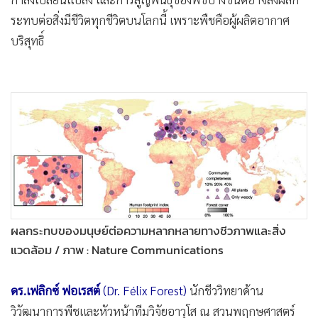
อาศัยไปมากกว่า 90% ภายในปี 2100
และการเพิ่มขึ้นของ
อุณหภูมิโลกคือปัจจัยหลักที่ขับเคลื่อนให้เกิดการสูญพันธุ์ให้เร็ว
ขึ้น ถือเป็นวิกฤตเงียบที่ยิ่งใหญ่กว่าที่ใครจะคาดคิด
ในเรื่องผลกระทบจากโลกร้อน หลายๆ คนมองถึงสิ่งมีชีวิตที่เป็น
สัตว์ชนิดต่างๆ เนื่องจากมีความใกล้ชิดกับมนุษย์อย่างเรา และมี
รูปลักษณ์และมีถิ่นอาศัยที่ชัดเจน จนลืมไปว่า
“พืช”
ก็เป็นอีก
หนึ่งสิ่งมีชีวิตบนโลกใบนี้ ที่ได้รับผลกระทบจากภาวะโลกร้อนไม่
น้อยไปกว่าเหล่าสัตว์ ผลการศึกษาในปัจจุบันได้เผยว่า พืชหลาย
หมื่นสายพันธุ์ก็กำลังตกอยู่ในอันตรายจากสภาพภูมิอากาศที่
กำลังเปลี่ยนแปลง และการสูญพันธุ์ของพืชบางชนิดอาจส่งผลก
ระทบต่อสิ่งมีชีวิตทุกชีวิตบนโลกนี้ เพราะพืชคือผู้ผลิตอากาศ
บริสุทธิ์