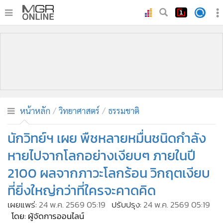
•
หน้าหลัก
•
ทันเหตุการณ์
•
ภาคใต้
•
ภูมิภาค
•
Online Section
หน้าหลัก
วิทยาศาสตร์
ธรรมชาติ
•
บันเทิง
•
ผู้จัดการรายวัน
นักวิทย์ฯ เผย พืชหลายหมื่นชนิดกำลัง
•
คอลัมนิสต์
หายไปจากโลกอย่างเงียบๆ ภายในปี
•
ละคร
2100 ผลจากภาวะโลกร้อน วิกฤตเงียบ
•
CbizReview
ที่ยิ่งใหญ่กว่าที่ใครจะคาดคิด
•
Cyber BIZ
เผยแพร่:
24 พ.ค. 2569 05:19
ปรับปรุง:
24 พ.ค. 2569 05:19
•
ผู้จัดกวน
โดย: ผู้จัดการออนไลน์