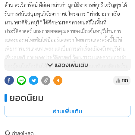
ด้าน ดร.วิภารัตน์ ดีอ่อง กล่าวว่า มูลนิธิอาจารย์สุกรี เจริญสุข ได้
รับการสนับสนุนทุนวิจัยจาก วช. โครงการ “ท่าสยาม ท่าเรือ
นานาชาติจันทบุรี” ได้ศึกษามรดกทางดนตรีในพื้นที่
ประวัติศาสตร์ และถ่ายทอดคุณค่าของเมืองจันทบุรีผ่านการ
แสดงของวงไทยซิมโฟนีออร์เคสตรา โดยการแสดงครั้งนี้ไม่ใช่
เพียงการบรรเลงบทเพลง แต่เป็นการเล่าเรื่องเมืองจันทบุรีผ่าน
เสียงดนตรี ถ่ายทอดประวัติศาสตร์ วัฒนธรรม และความทรงจำ
แสดงเพิ่มเติม
ของผู้คนในท้องถิ่นให้กลับมามีชีวิตอีกครั้งบนเวทีแห่งศิลปะร่วม
สมัย “ดนตรีมีพลังเชื่อมโยงผู้คน สร้างจินตนาการ สร้างความ
110
เข้าใจ และหล่อเลี้ยงความผูกพันระหว่างกัน การนำบทเพลงท้อง
ถิ่นมาพัฒนาและนำเสนอในรูปแบบสากล จึงเป็นทั้งการเชิดชู
ยอดนิยม
มรดกทางวัฒนธรรม และการเปิดพื้นที่ให้ศิลปะไทยก้าวสู่เวที
นานาชาติอย่างสง่างาม”
อ่านเพิ่มเติม
ขณะที่ นายธวัชชัย นามสมุทร กล่าวว่า จังหวัดจันทบุรีมีความ
กำลังโหลด...