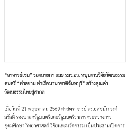
•
เกม
•
วิทยาศาสตร์
•
SMEs
•
หุ้น
•
อินโดจีน
•
กองทุนรวม
•
Celeb Online
•
Factcheck
“อาจารย์เชน” รองนายกฯ และ รมว.อว. หนุนงานวิจัยวัฒนธรรม
•
ญี่ปุ่น
ดนตรี “ท่าสยาม ท่าเรือนานาชาติจันทบุรี” สร้างคุณค่า
•
News1
วัฒนธรรมไทยสู่สากล
•
Gotomanager
เมื่อวันที่ 21 พฤษภาคม 2569 ศาสตราจารย์ ดร.ยศชนัน วงศ์
สวัสดิ์ รองนายกรัฐมนตรีและรัฐมนตรีว่าการกระทรวงการ
อุดมศึกษา วิทยาศาสตร์ วิจัยและนวัตกรรม เป็นประธานเปิดการ