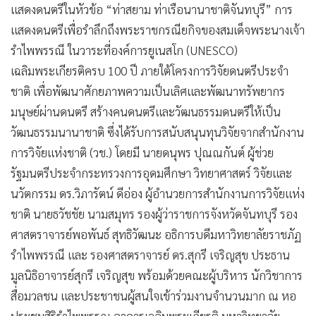
แสดงดนตรีในหัวข้อ “ท่าสยาม ท่าเรือนานาชาติจันทบุรี” การ
แสดงดนตรีเพื่อรำลึกถึงพระราชกรณียกิจของสมเด็จพระนางเจ้า
รำไพพรรณี ในวาระที่องค์การยูเนสโก (UNESCO)
เฉลิมพระเกียรติครบ 100 ปี ภายใต้โครงการวิจัยดนตรีประจำ
ชาติ เพื่อพัฒนาศักยภาพความเป็นเลิศและพัฒนาทรัพยากร
มนุษย์ผ่านดนตรี สร้างคนดนตรีและวัฒนธรรมดนตรีให้เป็น
วัฒนธรรมนานาชาติ ซึ่งได้รับการสนับสนุนทุนวิจัยจากสำนักงาน
การวิจัยแห่งชาติ (วช.) โดยมี นายดนุพร ปุณณกันต์ ผู้ช่วย
รัฐมนตรีประจำกระทรวงการอุดมศึกษา วิทยาศาสตร์ วิจัยและ
นวัตกรรม ดร.วิภารัตน์ ดีอ่อง ผู้อำนวยการสำนักงานการวิจัยแห่ง
ชาติ นายธวัชชัย นามสมุทร รองผู้ว่าราชการจังหวัดจันทบุรี รอง
ศาสตราจารย์พอพันธ์ สุทธิวัฒนะ อธิการบดีมหาวิทยาลัยราชภัฏ
รำไพพรรณี และ รองศาสตราจารย์ ดร.สุกรี เจริญสุข ประธาน
มูลนิธิอาจารย์สุกรี เจริญสุข พร้อมด้วยคณะผู้บริหาร นักวิชาการ
สื่อมวลชน และประชาชนผู้สนใจเข้าร่วมงานจำนวนมาก ณ หอ
ประชุมสิริรำไพพรรณ อาคารเฉลิมพระเกียรติ มหาวิทยาลัย