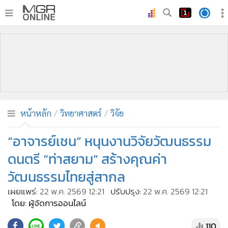
•
หน้าหลัก
•
ทันเหตุการณ์
•
ภาคใต้
•
ภูมิภาค
•
Online Section
หน้าหลัก
วิทยาศาสตร์
วิจัย
•
บันเทิง
•
ผู้จัดการรายวัน
“อาจารย์เชน” หนุนงานวิจัยวัฒนธรรม
•
คอลัมนิสต์
ดนตรี “ท่าสยาม” สร้างคุณค่า
•
ละคร
วัฒนธรรมไทยสู่สากล
•
CbizReview
เผยแพร่:
22 พ.ค. 2569 12:21
ปรับปรุง:
22 พ.ค. 2569 12:21
•
Cyber BIZ
โดย: ผู้จัดการออนไลน์
•
ผู้จัดกวน
110