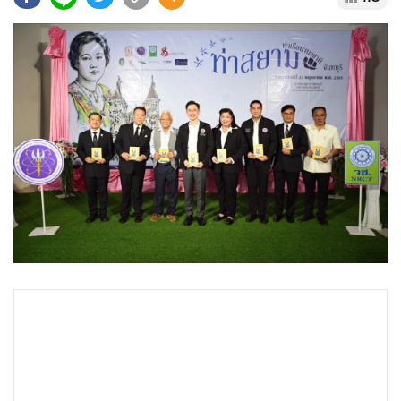
•
Good health & Well-being
•
Green Innovation & SD
•
Management & HR
•
MGR Live
•
Infographic
•
การเมือง
•
ท่องเที่ยว
•
กีฬา
•
ต่างประเทศ
•
Special Scoop
•
เศรษฐกิจ-ธุรกิจ
•
จีน
•
ชุมชน-คุณภาพชีวิต
•
อาชญากรรม
•
Motoring