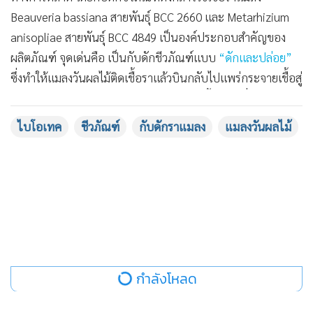
Beauveria bassiana สายพันธุ์ BCC 2660 และ Metarhizium
anisopliae สายพันธุ์ BCC 4849 เป็นองค์ประกอบสำคัญของ
ผลิตภัณฑ์ จุดเด่นคือ เป็นกับดักชีวภัณฑ์แบบ
“ดักและปล่อย”
ซึ่งทำให้แมลงวันผลไม้ติดเชื้อราแล้วบินกลับไปแพร่กระจายเชื้อสู่
ประชากรแมลงในธรรมชาติ ช่วยควบคุมได้ทั้งแมลงที่เข้ากับดัก
และแมลงที่ไม่ได้เข้ากับดักอย่างต่อเนื่อง นอกจากนี้ เทคโนโลยี
ไบโอเทค
ชีวภัณฑ์
กับดักราแมลง
แมลงวันผลไม้
ดังกล่าวยังมีกระบวนการผลิตที่ไม่ยุ่งยาก ใช้งานสะดวก รวดเร็ว
และต้นทุนต่ำ เหมาะสำหรับการนำไปใช้ในภาคการเกษตรเชิง
พาณิชย์ ช่วยลดการใช้สารเคมี และเพิ่มโอกาสในการผลิตผลไม้
คุณภาพสูงที่ปลอดภัยต่อผู้บริโภค
กำลังโหลด