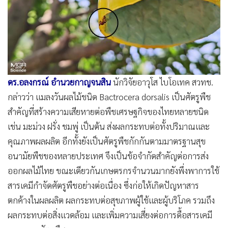
ดร.อลงกรณ์ อำนวยกาญจนสิน
นักวิจัยอาวุโส ไบโอเทค สวทช.
กล่าวว่า แมลงวันผลไม้ชนิด Bactrocera dorsalis เป็นศัตรูพืช
สำคัญที่สร้างความเสียหายต่อพืชเศรษฐกิจของไทยหลายชนิด
เช่น มะม่วง ฝรั่ง ชมพู่ เป็นต้น ส่งผลกระทบต่อทั้งปริมาณและ
คุณภาพผลผลิต อีกทั้งยังเป็นศัตรูพืชกักกันตามมาตรฐานสุข
อนามัยพืชของหลายประเทศ จึงเป็นข้อจำกัดสำคัญต่อการส่ง
ออกผลไม้ไทย ขณะเดียวกันเกษตรกรจำนวนมากยังพึ่งพาการใช้
สารเคมีกำจัดศัตรูพืชอย่างต่อเนื่อง ซึ่งก่อให้เกิดปัญหาสาร
ตกค้างในผลผลิต ผลกระทบต่อสุขภาพผู้ใช้และผู้บริโภค รวมถึง
ผลกระทบต่อสิ่งแวดล้อม และเพิ่มความเสี่ยงต่อการดื้อสารเคมี