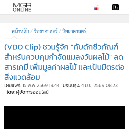
•
หน้าหลัก
•
ทันเหตุการณ์
หน้าหลัก
วิทยาศาสตร์
วิทยาศาสตร์
•
ภาคใต้
(VDO Clip) ชวนรู้จัก “กับดักชีวภัณฑ์
•
ภูมิภาค
สำหรับควบคุมกำจัดแมลงวันผลไม้” ลด
•
Online Section
สารเคมี เพิ่มมูลค่าผลไม้ และเป็นมิตรต่อ
•
บันเทิง
สิ่งแวดล้อม
•
ผู้จัดการรายวัน
•
คอลัมนิสต์
เผยแพร่:
15 พ.ค. 2569 18:44
ปรับปรุง:
4 มิ.ย. 2569 08:23
โดย: ผู้จัดการออนไลน์
•
ละคร
•
CbizReview
•
Cyber BIZ
•
ผู้จัดกวน