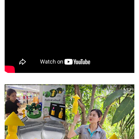
•
Good health & Well-being
•
Green Innovation & SD
•
Management & HR
•
MGR Live
•
Infographic
•
การเมือง
•
ท่องเที่ยว
•
กีฬา
•
ต่างประเทศ
•
Special Scoop
•
เศรษฐกิจ-ธุรกิจ
•
จีน
•
ชุมชน-คุณภาพชีวิต
•
อาชญากรรม
•
Motoring