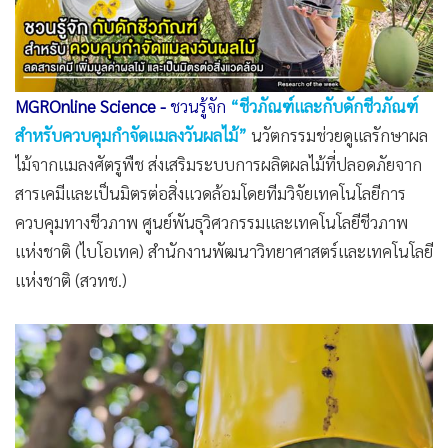
•
เกม
•
วิทยาศาสตร์
•
SMEs
MGROnline Science
-
ชวนรู้จัก
“ชีวภัณฑ์และกับดักชีวภัณฑ์
•
หุ้น
สำหรับควบคุมกำจัดแมลงวันผลไม้”
นวัตกรรมช่วยดูแลรักษาผล
•
อินโดจีน
ไม้จากแมลงศัตรูพืช ส่งเสริมระบบการผลิตผลไม้ที่ปลอดภัยจาก
•
กองทุนรวม
สารเคมีและเป็นมิตรต่อสิ่งแวดล้อมโดยทีมวิจัยเทคโนโลยีการ
•
Celeb Online
ควบคุมทางชีวภาพ ศูนย์พันธุวิศวกรรมและเทคโนโลยีชีวภาพ
•
Factcheck
แห่งชาติ (ไบโอเทค) สำนักงานพัฒนาวิทยาศาสตร์และเทคโนโลยี
•
ญี่ปุ่น
แห่งชาติ (สวทช.)
•
News1
•
Gotomanager