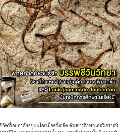
ับชีวิตที่เคยอาศัยอยู่บนโลกเมื่อครั้งอดีต ด้วยการศึกษาและวิเคราะห์
รดำรงชีวิต และสภาพแวดล้อมโบราณ ของสัตว์เหล่านั้นที่เคยอาศัย
ก่ายักษ์สัตว์เลื้อยคลานยุคดึกดำบรรพ์ที่หลายๆ คนรู้จัก ข้อมูลด้าน