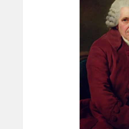
หลุยส์ ฌอง มารี โดเบนต
/ ภาพ : britannica.com