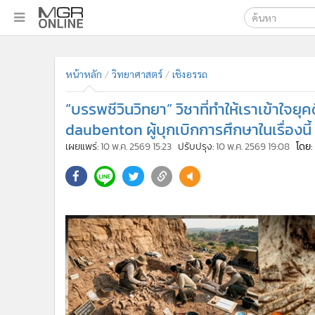
เลือกเครื่องมือท
•
หน้าหลัก
ค้นหา
•
ทันเหตุการณ์
หน้าหลัก
วิทยาศาสตร์
เชิงอรรถ
Google
•
ภาคใต้
“บรรพชีวินวิทยา” วิชาที่ทำให้เราเข้าใจ
•
ภูมิภาค
MGR Onl
daubenton ผู้บุกเบิกการศึกษาในเรื่องนี้
•
Online Section
ค้นหาขั
เผยแพร่:
10 พ.ค. 2569 15:23
ปรับปรุง:
10 พ.ค. 2569 19:08
โดย:
•
บันเทิง
•
ผู้จัดการรายวัน
•
คอลัมนิสต์
•
ละคร
•
CbizReview
•
Cyber BIZ
•
ผู้จัดกวน
•
Good health & Well-being
•
Green Innovation & SD