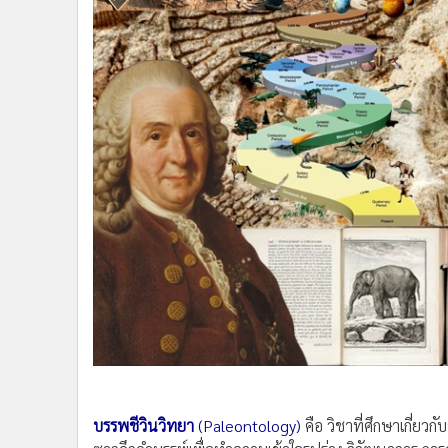
•
Management & HR
•
MGR Live
•
Infographic
•
การเมือง
•
ท่องเที่ยว
•
กีฬา
•
ต่างประเทศ
•
Special Scoop
•
เศรษฐกิจ-ธุรกิจ
•
จีน
•
ชุมชน-คุณภาพชีวิต
•
อาชญากรรม
•
Motoring
•
เกม
บรรพชีวินวิทยา
(Paleontology)
คือ วิชาที่ศึกษาเกี่ยวก
•
วิทยาศาสตร์
ซากดึกดำบรรพ์เพื่อทำความเข้าใจรูปร่าง วิวัฒนาการ กา
•
SMEs
บนโลกของเราก่อนที่มนุษย์ถือกำเนิดขึ้น เช่น ไดโนเสาร์กิ้ง
•
หุ้น