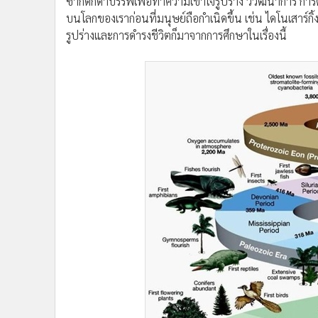
รูปร่างและการดำรงชีวิตก็มาจากการศึกษาในเรื่องนี้
•
อินโดจีน
•
กองทุนรวม
•
Celeb Online
•
Factcheck
•
ญี่ปุ่น
•
News1
•
Gotomanager