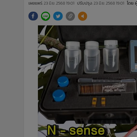
•
Management & HR
เผยแพร่:
23 มิ.ย. 2568 19:01
ปรับปรุง:
23 มิ.ย. 2568 19:01
โดย: 
•
MGR Live
•
Infographic
•
การเมือง
•
ท่องเที่ยว
•
กีฬา
•
ต่างประเทศ
•
Special Scoop
•
เศรษฐกิจ-ธุรกิจ
•
จีน
•
ชุมชน-คุณภาพชีวิต
•
อาชญากรรม
•
Motoring
•
เกม
•
วิทยาศาสตร์
•
SMEs
•
หุ้น