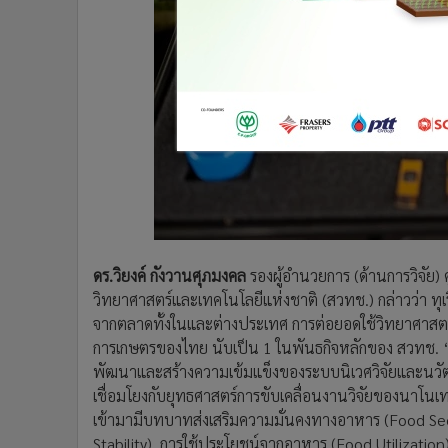
ดร.วิยงค์ กังวานศุภมงคล
รองผู้อำนวยการ (ด้านการวิจัย
วิทยาศาสตร์และเทคโนโลยีแห่งชาติ (สวทช.) กล่าวว่า ทุเ
จากตลาดทั้งในและต่างประเทศ การต่อยอดใช้วิทยาศาสตร
การเกษตรของไทย นับเป็น 1 ในพันธกิจหลักของ สวทช. “
พัฒนาและสร้างความเข้มแข็งของระบบนิเวศวิจัยและนวั
เชื่อมโยงกับยุทธศาสตร์การขับเคลื่อนงานวิจัยของนาโน
เข้ามามีบทบาทส่งเสริมความมั่นคงทางอาหาร (Food Secu
Stability), การใช้ประโยชน์จากอาหาร (Food Utilization