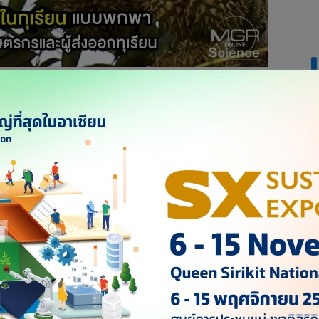
าง BY2 (Basic Yellow 2) ในทุเรียนแบบพกพา ผลงานของ
ศูนย์
ยาศาสตร์และเทคโนโลยีแห่งชาติ (สวทช.) สามารถตอบโจทย์
 - เร็ว ลดเวลารอผลการตรวจวัดแบบมาตรฐานจาก 48 ชม. เหลือเพียง
BY2 ในปริมาณที่ต่ำกว่ามาตรฐานที่จีนกำหนดไว้ สร้างความเชื่อ
ไทย เพิ่มโอกาสของเกษตรกรรมไทยในเวทีโลกอย่างยั่งยืน