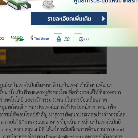
) ศูนย์นาโนเทคโนโลยีแห่งชาติ (นาโนเทค) สำนักงานพัฒนา
รียน นับเป็นพืชผลเศรษฐกิจของไทยที่สร้างรายได้ให้กับเกษตรกร
์ เทคโนโลยี และนวัตกรรม (วทน.) ในการขับเคลื่อนภาค
ขุมพลังหลัก” ของประเทศในการใช้ประโยชน์จาก วทน. เพื่อ
ตกรรมให้ตอบโจทย์สำคัญ นำสู่การพัฒนาประเทศอย่างก้าวกระโดด
เทค ภายใต้ SF เกษตรและอาหาร ที่มุ่งเน้นการนำนาโนเทคโนโลยี
rity) ครอบคลุม 4 มิติ ได้แก่ การมีเสถียรภาพด้านอาหาร (Food
), การมีอาหารเพียงพอ (Food Availability) และการเข้าถึงอาหาร