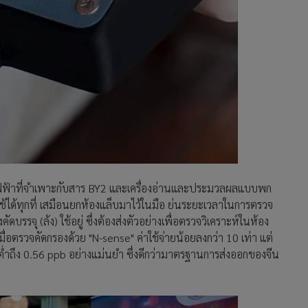
มีไฟฟ้าที่จำเพาะกับสาร BY2 และเครื่องอ่านและประมวลผลแบบพก
้ได้ทุกที่ เสมือนยกห้องแล็บมาไว้ในมือ ย่นระยะเวลาในการตรวจ
รจุ (ล้ง) ใช้อยู่ ซึ่งต้องส่งตัวอย่างเพื่อตรวจวิเคราะห์ในห้อง
เมื่อตรวจคัดกรองด้วย "N-sense" ค่าใช้จ่ายน้อยลงกว่า 10 เท่า แต่
่ำถึง 0.56 ppb อย่างแม่นยำ ซึ่งดีกว่ามาตรฐานการส่งออกของจีน