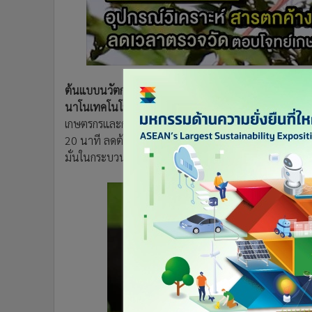
•
อินโดจีน
•
กองทุนรวม
•
Celeb Online
•
Factcheck
•
ญี่ปุ่น
ต้นแบบนวัตกรรม "N-sense"
อุปกรณ์วิเคราะห์สารตกค้
•
News1
นาโนเทคโนโลยีแห่งชาติ (
นาโนเทค) สำนักงานพัฒนาวิท
เกษตรกรและกลุ่มผู้ส่งออกทุเรียน ชูจุดเด่น ใช้งานง่าย
•
Gotomanager
20 นาที ลดต้นทุน แต่แม่นยำสูง โดยสามารถตรวจจับสาร 
มั่นในกระบวนการตรวจสาร BY2 ที่ปนเปื้อนอยู่ในทุเรียน