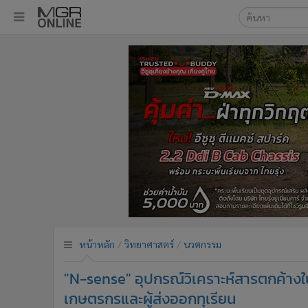
เลือกเครื่องมือท
•
หน้าหลัก
ค้นหา
•
ทันเหตุการณ์
Google
•
ภาคใต้
•
ภูมิภาค
MGR Onl
•
Online Section
ค้นหาขั
•
บันเทิง
•
ผู้จัดการรายวัน
•
คอลัมนิสต์
•
ละคร
•
CbizReview
•
Cyber BIZ
หน้าหลัก
วิทยาศาสตร์
นวตกรรม
•
ผู้จัดกวน
"N-sense" อุปกรณ์วิเคราะห์สารตกค้า
•
Good health & Well-being
•
Green Innovation & SD
เกษตรกรและผู้ส่งออกทุเรียน