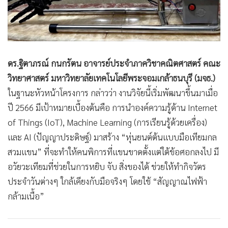
ดร.ฐิตาภรณ์ กนกรัตน อาจารย์ประจำภาควิชาคณิตศาสตร์ คณะ
วิทยาศาสตร์ มหาวิทยาลัยเทคโนโลยีพระจอมเกล้าธนบุรี (มจธ.)
ในฐานะหัวหน้าโครงการ กล่าวว่า งานวิจัยนี้เริ่มพัฒนาขึ้นมาเมื่อ
ปี 2566 มีเป้าหมายเบื้องต้นคือ การนำองค์ความรู้ด้าน Internet
of Things (IoT), Machine Learning (การเรียนรู้ด้วยเครื่อง)
และ AI (ปัญญาประดิษฐ์) มาสร้าง “หุ่นยนต์ต้นแบบมือเทียมกล
สวมแขน” ที่จะทำให้คนพิการที่แขนขาดตั้งแต่ใต้ข้อศอกลงไป มี
อวัยวะเทียมที่ช่วยในการหยิบ จับ สิ่งของได้ ช่วยให้ทำกิจวัตร
ประจำวันต่างๆ ใกล้เคียงกับมือจริงๆ โดยใช้ “สัญญาณไฟฟ้า
กล้ามเนื้อ”