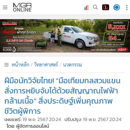
•
หน้าหลัก
•
ทันเหตุการณ์
•
ภาคใต้
•
ภูมิภาค
•
Online Section
หน้าหลัก
วิทยาศาสตร์
นวตกรรม
•
บันเทิง
•
ผู้จัดการรายวัน
ฝีมือนักวิจัยไทย! “มือเทียมกลสวมแขน
•
คอลัมนิสต์
สั่งการหยิบจับได้ด้วยสัญญาณไฟฟ้า
•
ละคร
กล้ามเนื้อ” สิ่งประดิษฐ์เพิ่มคุณภาพ
•
CbizReview
ชีวิตผู้พิการ
•
Cyber BIZ
เผยแพร่:
19 พ.ย. 2567 20:24
ปรับปรุง:
19 พ.ย. 2567 20:24
•
ผู้จัดกวน
โดย: ผู้จัดการออนไลน์