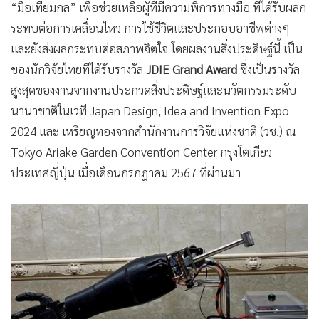
“มือเทียมกล” เพื่อช่วยเหลือผู้ที่มีความพิการทางมือ ที่ได้รับผลก
•
เกม
ระทบต่อการเคลื่อนไหว การใช้ชีวิตและประกอบอาชีพต่างๆ
•
วิทยาศาสตร์
และยังส่งผลกระทบต่อสภาพจิตใจ โดยผลงานสิ่งประดิษฐ์นี้ เป็น
•
SMEs
ของนักวิจัยไทยทีได้รับรางวัล
JDIE Grand Award
ซึ่งเป็นรางวัล
•
หุ้น
สูงสุดของงานจากงานประกวดสิ่งประดิษฐ์และนวัตกรรมระดับ
•
อินโดจีน
นานาชาติในเวที Japan Design, Idea and Invention Expo
•
กองทุนรวม
2024 และ เหรียญทองจากสำนักงานการวิจัยแห่งชาติ (วช.) ณ
•
Celeb Online
Tokyo Ariake Garden Convention Center กรุงโตเกียว
•
Factcheck
ประเทศญี่ปุ่น เมื่อเดือนกรกฎาคม 2567 ที่ผ่านมา
•
ญี่ปุ่น
•
News1
•
Gotomanager