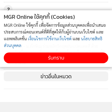
2
MGR Online ใช้คุกกี้ (Cookies)
ดร.ฐิตาภรณ์ อธิบายว่า
สัญญาณไฟฟ้ากล้ามเนื้อ
มจธ. ปั้น “LumiGreen” ระบบท่อแสงอัจฉริยะ ดึงแสง
(Electromyography/EMG) คือความต่างศักย์ไฟฟ้าของกล้าม
MGR Online ใช้คุกกี้ เพื่อจัดการข้อมูลส่วนบุคคลเพื่อนำเสนอ
3
ธรรมชาติลดค่าไฟอาคาร นวัตกรรมตอบโจทย์การใช้
เนื้อที่เกิดจากระดับเกร็งของเส้นใยกล้ามเนื้อส่วนนั้นๆ ในระดับ
ประสบการณ์คอนเทนต์ที่ดีที่สุดให้กับผู้อ่านบนเว็บไซต์ และ
พลังงานธรรมชาติอย่างยั่งยืน
ต่างๆ สั่งงานโดยเซลล์ประสาท ผ่านกระแสประสาทมายังเส้นใย
แอพพลิเคชั่น
เงื่อนไขการใช้งานเว็บไซต์
และ
นโยบายสิทธิ
กล้ามเนื้อ โดยสัญญาณไฟฟ้ากล้ามเนื้อจะมีรูปแบบและระดับ
ส่วนบุคคล
มจธ. - ม.ทักษิณ ร่วมพลิกวิกฤตฝนแปดแดดสี่ ด้วย
“เครื่องแลกเปลี่ยนความร้อนพลังงานชีวมวล” อบแห้ง
สัญญาณที่แตกต่างกันตามลักษณะการเคลื่อนไหวและระดับ
4
รับทราบ
ได้ 365 วัน ไม่ง้อแดด สร้างรายได้ยั่งยืนให้วิสาหกิจชุมชน
ความแรงที่สมองของเจ้าของอวัยวะสั่งการ ซึ่งหากสามารถตรวจ
ภาคใต้
วัดและวิเคราะห์สัญญาณไฟฟ้ากล้ามเนื้อที่เกิดขึ้นในช่วงเวลา
นั้นๆ ได้อย่างถูกต้อง มือเทียมก็จะสามารถขยับหรือเคลื่อนไหว
ข่าวอื่นในหมวด
ได้ตรงหรือใกล้เคียงกับคำสั่งที่มาจากสมองของคนพิการคนนั้น
“สิ่งที่เราทำก็คือ การนำเซนเซอร์ตรวจจับสัญญาณไฟฟ้า มาติด
บริเวณปลายแขนของคนพิการมือที่เข้าร่วมโครงการวิจัย และ
นำตัวเลขที่ได้มาเป็นข้อมูล แล้วใช้ Machine Learning