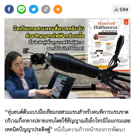
•
Good health & Well-being
594
•
Green Innovation & SD
•
Management & HR
•
MGR Live
•
Infographic
•
การเมือง
•
ท่องเที่ยว
•
กีฬา
•
ต่างประเทศ
•
Special Scoop
•
เศรษฐกิจ-ธุรกิจ
•
จีน
“หุ่นยนต์ต้นแบบมือเทียมกลสวมแขนสำหรับคนพิการแขนขาด
•
ชุมชน-คุณภาพชีวิต
บริเวณกึ่งกลางปลายแขนโดยใช้สัญญาณอิเล็กโทรมิโอแกรมและ
•
อาชญากรรม
เทคนิคปัญญาประดิษฐ์”
หนึ่งในความก้าวหน้าของการพัฒนา
•
Motoring