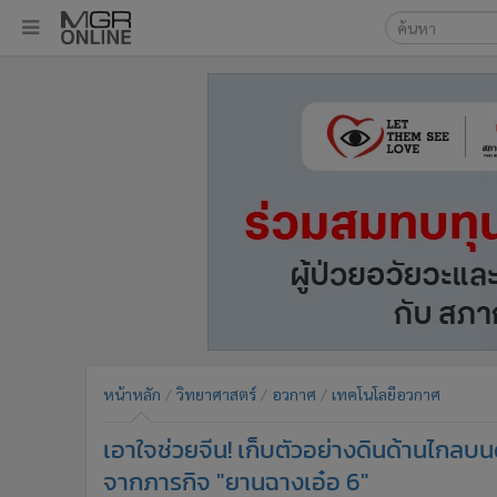
เลือกเครื่องมือท
•
หน้าหลัก
ค้นหา
•
ทันเหตุการณ์
Google
•
ภาคใต้
•
ภูมิภาค
MGR Onl
•
Online Section
ค้นหาขั
•
บันเทิง
•
ผู้จัดการรายวัน
•
คอลัมนิสต์
•
ละคร
•
CbizReview
•
Cyber BIZ
หน้าหลัก
วิทยาศาสตร์
อวกาศ
เทคโนโลยีอวกาศ
•
ผู้จัดกวน
เอาใจช่วยจีน! เก็บตัวอย่างดินด้านไกล
•
Good health & Well-being
•
Green Innovation & SD
จากภารกิจ "ยานฉางเอ๋อ 6"