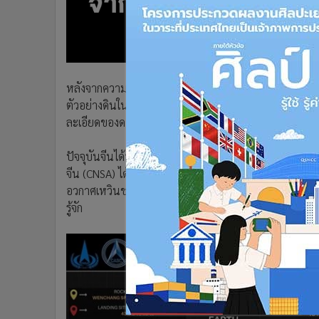
•
อินโดจีน
•
กองทุนรวม
•
Celeb Online
•
Factcheck
หลังจากความสำเร็จของภารกิจ
ยานฉางเอ๋อ 5
ของจีน ที่ไ
•
ญี่ปุ่น
ตัวอย่างดินในพื้นที่ด้านใกล้และส่งกลับมายังโลกเพื่อทำ
•
News1
ละเอียดของดาวบริวารเพียงหนึ่งเดียวของโลก ในส่วนที่ไ
•
Gotomanager
ปัจจุบันจีนได้ทำการส่ง
“ยานฉางเอ๋อ 6”
เพื่อเดินทางไปส
จีน (CNSA) ได้ปล่อยจรวด ลองมาร์ช 5 นำยานสำรวจดวงจัน
อวกาศเหวินชาง มณฑลไห่หนาน ทางภาคใต้ของจีน เพื่อเ
รู้จัก