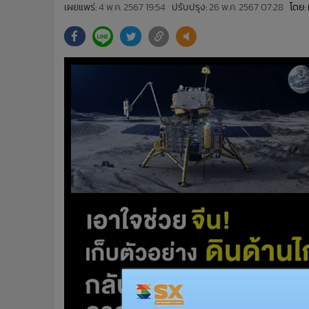
•
Management & HR
เผยแพร่:
4 พ.ค. 2567 19:54
ปรับปรุง:
26 พ.ค. 2567 07:28
โดย:
•
MGR Live
•
Infographic
•
การเมือง
•
ท่องเที่ยว
•
กีฬา
•
ต่างประเทศ
•
Special Scoop
•
เศรษฐกิจ-ธุรกิจ
•
จีน
•
ชุมชน-คุณภาพชีวิต
•
อาชญากรรม
•
Motoring
•
เกม
•
วิทยาศาสตร์
•
SMEs
•
หุ้น