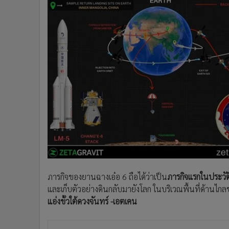
ภารกิจของยานฉางเอ๋อ 6 ถือได้ว่าเป็น
ภารกิจแรกในประวั
และเก็บตัวอย่างดินกลับมายังโลก ในบริเวณพื้นที่ด้านไก
แอ่งขั้วใต้ดวงจันทร์ -เอตเคน