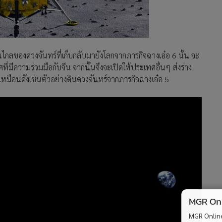
านไกลของดวงจันทร์ที่เก็บกลับมายังโลกจากภารกิจฉางเอ๋อ 6 นั้น จะ
มีความร่วมมือกับจีน จากนั้นจึงจะเปิดให้ประเทศอื่นๆ ส่งร่าง
เหมือนดังเช่นตัวอย่างดินดวงจันทร์จากภารกิจฉางเอ๋อ 5
MGR Onli
MGR Online 